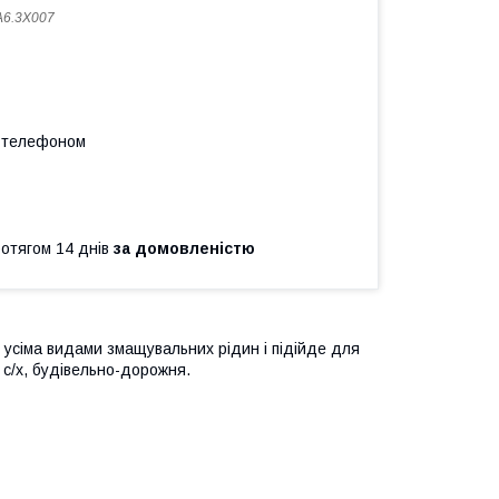
6.3X007
а телефоном
ротягом 14 днів
за домовленістю
 усіма видами змащувальних рідин і підійде для
, с/х, будівельно-дорожня.