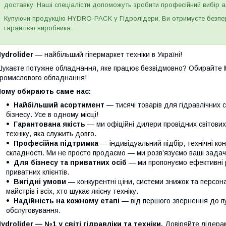
доставку. Наші спеціалісти допоможуть зробити професійний вибір а
Купуючи продукцію HYDRO-PACK у Гідролідери, Ви отримуєте безпере
гарантією виробника.
ydrolider
— найбільший гіпермаркет техніки в Україні!
укаєте потужне обладнання, яке працює безвідмовно? Обирайте
ромислового обладнання!
Чому обирають саме нас:
Найбільший асортимент
— тисячі товарів для гідравлічних 
бізнесу. Усе в одному місці!
Гарантована якість
— ми офіційні дилери провідних світови
техніку, яка служить довго.
Професійна підтримка
— індивідуальний підбір, технічні кон
складності. Ми не просто продаємо — ми розв’язуємо ваші задачі
Для бізнесу та приватних осіб
— ми пропонуємо ефективні р
приватних клієнтів.
Вигідні умови
— конкурентні ціни, системи знижок та персонал
майстрів і всіх, хто шукає якісну техніку.
Надійність на кожному етапі
— від першого звернення до п
обслуговування.
ydrolider — №1 у світі гідравліки та техніки.
Довіряйте лідера