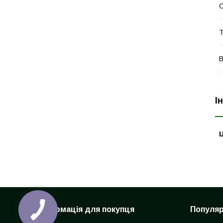
Т
В
І
Ц
Інформація для покупця
Популярн