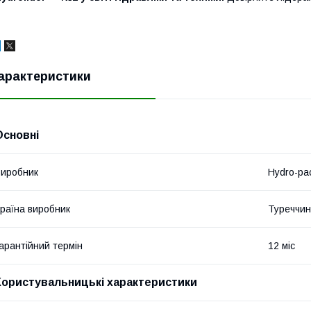
арактеристики
Основні
иробник
Hydro-pa
раїна виробник
Туреччи
арантійний термін
12 міс
Користувальницькі характеристики