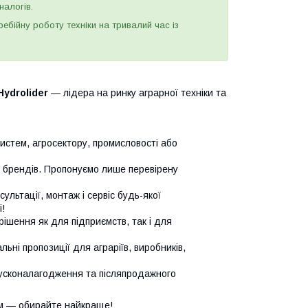
налогів.
бійну роботу техніки на тривалий час із
Hydrolider
— лідера на ринку аграрної техніки та
систем, агросектору, промисловості або
х брендів. Пропонуємо лише перевірену
сультації, монтаж і сервіс будь-якої
!
ішення як для підприємств, так і для
ьні пропозиції для аграріїв, виробників,
усконалагодження та післяпродажного
м — обирайте найкраще!