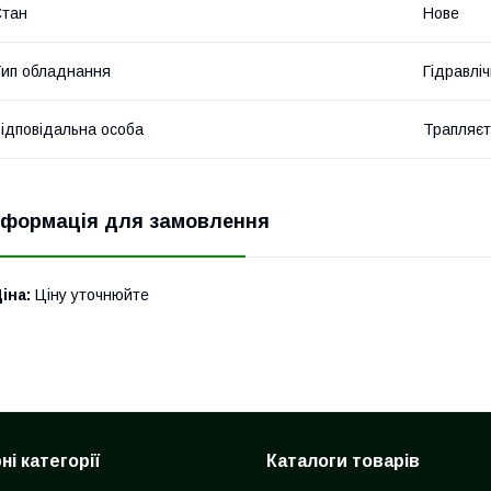
Стан
Нове
ип обладнання
Гідравліч
ідповідальна особа
Трапляєт
нформація для замовлення
іна:
Ціну уточнюйте
і категорії
Каталоги товарів