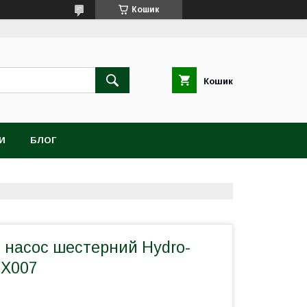
Кошик
Кошик
И
БЛОГ
й насос шестерний Hydro-
3X007