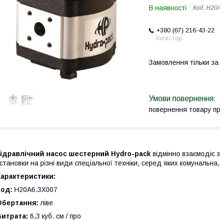
В наявності
Код:
H20A
+380 (67) 216-43-22
Київстар
Замовлення тільки з
повернення товару п
Гідравлічний насос шестерний Hydro-pack
відмінно взаємодіє з
становки на різні види спеціальної техніки, серед яких комунальна
Характеристики:
Код:
H20A6.3X007
Обертання:
ліве
Витрата:
6,3 куб. см / про