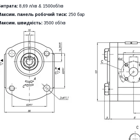
Витрата:
8,69 л/хв & 1500об/хв
аксим. панель робочий тиск:
250 бар
аксим. швидкість:
3500 об/хв