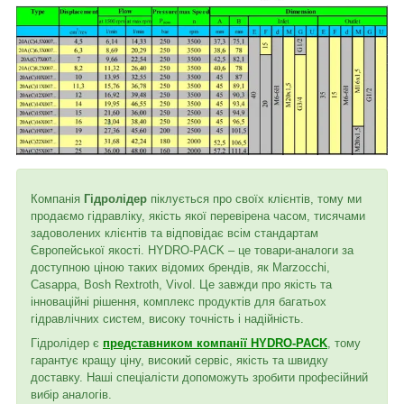
Компанія
Гідролідер
піклується про своїх клієнтів, тому ми
продаємо гідравліку, якість якої перевірена часом, тисячами
задоволених клієнтів та відповідає всім стандартам
Європейської якості. HYDRO-PACK – це товари-аналоги за
доступною ціною таких відомих брендів, як Marzocchi,
Casappa, Bosh Rextroth, Vivol. Це завжди про якість та
інноваційні рішення, комплекс продуктів для багатьох
гідравлічних систем, високу точність і надійність.
Гідролідер є
представником компанії HYDRO-PACK
, тому
гарантує кращу ціну, високий сервіс, якість та швидку
доставку. Наші спеціалісти допоможуть зробити професійний
вибір аналогів.