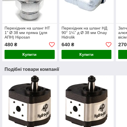
Перехідник на шланг НТ
Перехідник на шланг НД
Запч
1" Ø 38 мм пряма (для
90° 1¼” д Ø 38 мм Onay
алюм
АПН) Hiposan
Hidrolik
вісі
Maki
480
640
270
₴
₴
Купити
Купити
Подібні товари компанії