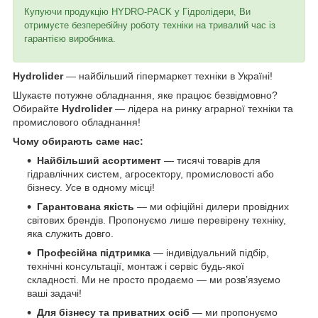
Купуючи продукцію HYDRO-PACK у Гідролідери, Ви
отримуєте безперебійну роботу техніки на тривалий час із
гарантією виробника.
Hydrolider
— найбільший гіпермаркет техніки в Україні!
Шукаєте потужне обладнання, яке працює безвідмовно?
Обирайте
Hydrolider
— лідера на ринку аграрної техніки та
промислового обладнання!
Чому обирають саме нас:
Найбільший асортимент
— тисячі товарів для
гідравлічних систем, агросектору, промисловості або
бізнесу. Усе в одному місці!
Гарантована якість
— ми офіційні дилери провідних
світових брендів. Пропонуємо лише перевірену техніку,
яка служить довго.
Професійна підтримка
— індивідуальний підбір,
технічні консультації, монтаж і сервіс будь-якої
складності. Ми не просто продаємо — ми розв’язуємо
ваші задачі!
Для бізнесу та приватних осіб
— ми пропонуємо