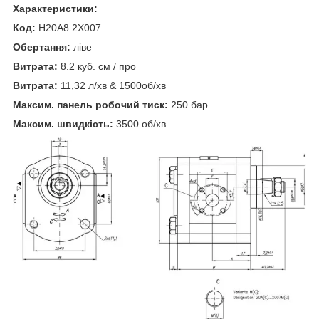
Характеристики:
Код:
H20A8.2X007
Обертання:
ліве
Витрата:
8.2 куб. см / про
Витрата:
11,32 л/хв & 1500об/хв
Максим. панель робочий тиск:
250 бар
Максим. швидкість:
3500 об/хв