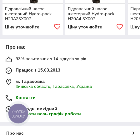
Гідравлічний насос
Гідравлічний насос
Гідр
шестерний Hydro-pack
шестерний Hydro-pack
шест
H20A25X007
H20A4.5X007
H20
Ціну уточнюйте
Ціну уточнюйте
Цін
Про нас
93% позитивних з 14 відгуків за рік
Працює з 15.03.2013
м. Тарасовка
Київська область, Тарасовка, Україна
Контакти
Сьогодні вихідний
КНОПКА
Показати весь графік роботи
ЗВ'ЯЗКУ
Про нас