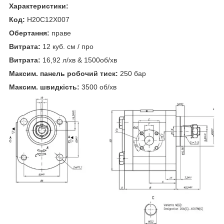
Характеристики:
Код:
H20C12X007
Обертання:
праве
Витрата:
12 куб. см / про
Витрата:
16,92 л/хв & 1500об/хв
Максим. панель робочий тиск:
250 бар
Максим. швидкість:
3500 об/хв