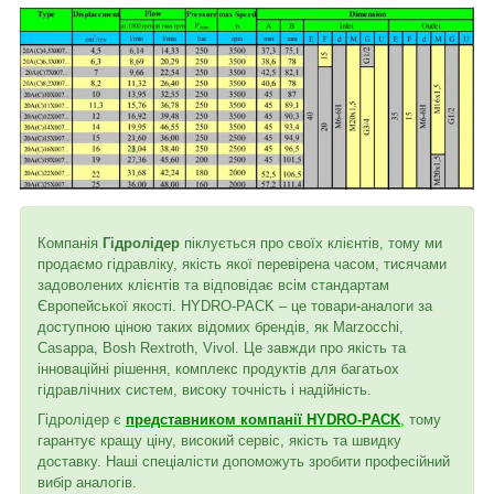
Компанія
Гідролідер
піклується про своїх клієнтів, тому ми
продаємо гідравліку, якість якої перевірена часом, тисячами
задоволених клієнтів та відповідає всім стандартам
Європейської якості. HYDRO-PACK – це товари-аналоги за
доступною ціною таких відомих брендів, як Marzocchi,
Casappa, Bosh Rextroth, Vivol. Це завжди про якість та
інноваційні рішення, комплекс продуктів для багатьох
гідравлічних систем, високу точність і надійність.
Гідролідер є
представником компанії HYDRO-PACK
, тому
гарантує кращу ціну, високий сервіс, якість та швидку
доставку. Наші спеціалісти допоможуть зробити професійний
вибір аналогів.