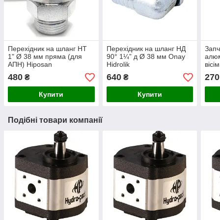
Перехідник на шланг НТ
Перехідник на шланг НД
Запч
1" Ø 38 мм пряма (для
90° 1¼” д Ø 38 мм Onay
алюм
АПН) Hiposan
Hidrolik
вісі
Maki
480
640
270
₴
₴
Купити
Купити
Подібні товари компанії