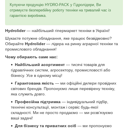
Купуючи продукцію HYDRO-PACK у Гідролідери, Ви
отримуєте безперебійну роботу техніки на тривалий час із
гарантією виробника.
Hydrolider
— найбільший гіпермаркет техніки в Україні!
Шукаєте потужне обладнання, яке працює безвідмовно?
Обирайте
Hydrolider
— лідера на ринку аграрної техніки та
промислового обладнання!
Чому обирають саме нас:
Найбільший асортимент
— тисячі товарів для
гідравлічних систем, агросектору, промисловості або
бізнесу. Усе в одному місці!
Гарантована якість
— ми офіційні дилери провідних
світових брендів. Пропонуємо лише перевірену техніку,
яка служить довго.
Професійна підтримка
— індивідуальний підбір,
технічні консультації, монтаж і сервіс будь-якої
складності. Ми не просто продаємо — ми розв’язуємо
ваші задачі!
Для бізнесу та приватних осіб
— ми пропонуємо