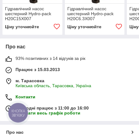
Гідравлічний насос
Гідравлічний насос
Гідр
шестерний Hydro-pack
шестерний Hydro-pack
шест
H20C15X007
H20C6.3X007
H20
Ціну уточнюйте
Ціну уточнюйте
Цін
Про нас
93% позитивних з 14 відгуків за рік
Працює з 15.03.2013
м. Тарасовка
Київська область, Тарасовка, Україна
Контакти
Сьогодні працює з 11:00 до 16:00
КНОПКА
Показати весь графік роботи
ЗВ'ЯЗКУ
Про нас