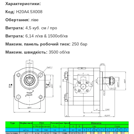
Характеристики:
Код:
H20A4.5X008
Обертання:
ліве
Витрата:
4,5 куб. см / про
Витрата:
6,14 л/хв & 1500об/хв
Максим. панель робочий тиск:
250 бар
Максим. швидкість:
3500 об/хв