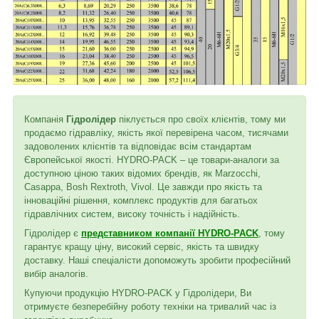
Компанія
Гідролідер
піклується про своїх клієнтів, тому ми
продаємо гідравліку, якість якої перевірена часом, тисячами
задоволених клієнтів та відповідає всім стандартам
Європейської якості. HYDRO-PACK – це товари-аналоги за
доступною ціною таких відомих брендів, як Marzocchi,
Casappa, Bosh Rextroth, Vivol. Це завжди про якість та
інноваційні рішення, комплекс продуктів для багатьох
гідравлічних систем, високу точність і надійність.
Гідролідер є
представником компанії HYDRO-PACK
, тому
гарантує кращу ціну, високий сервіс, якість та швидку
доставку. Наші спеціалісти допоможуть зробити професійний
вибір аналогів.
Купуючи продукцію HYDRO-PACK у Гідролідери, Ви
отримуєте безперебійну роботу техніки на тривалий час із