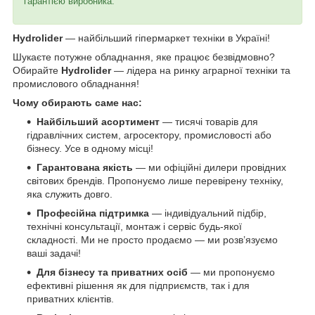
гарантією виробника.
Hydrolider
— найбільший гіпермаркет техніки в Україні!
Шукаєте потужне обладнання, яке працює безвідмовно?
Обирайте
Hydrolider
— лідера на ринку аграрної техніки та
промислового обладнання!
Чому обирають саме нас:
Найбільший асортимент
— тисячі товарів для
гідравлічних систем, агросектору, промисловості або
бізнесу. Усе в одному місці!
Гарантована якість
— ми офіційні дилери провідних
світових брендів. Пропонуємо лише перевірену техніку,
яка служить довго.
Професійна підтримка
— індивідуальний підбір,
технічні консультації, монтаж і сервіс будь-якої
складності. Ми не просто продаємо — ми розв’язуємо
ваші задачі!
Для бізнесу та приватних осіб
— ми пропонуємо
ефективні рішення як для підприємств, так і для
приватних клієнтів.