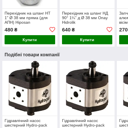
Перехідник на шланг НТ
Перехідник на шланг НД
Запч
1" Ø 38 мм пряма (для
90° 1¼” д Ø 38 мм Onay
алюм
АПН) Hiposan
Hidrolik
вісі
Maki
480
640
270
₴
₴
Купити
Купити
Подібні товари компанії
Гідравлічний насос
Гідравлічний насос
Гідр
шестерний Hydro-pack
шестерний Hydro-pack
шест