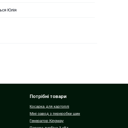
ься Юлія
Потрібні товари
Косарка для картоплі
Міні-завод з переробки шин
Генератор Kingway
Парова турбіна 3 кВт