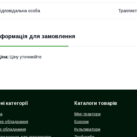
ідповідальна особа
Трапляєт
нформація для замовлення
іна:
Ціну уточнюйте
і категорії
Каталоги товарів
ка
Міні-трактори
ве обладнання
Борони
е обладнання
Культиватори
бладнання для агротехніки
Трубогиби