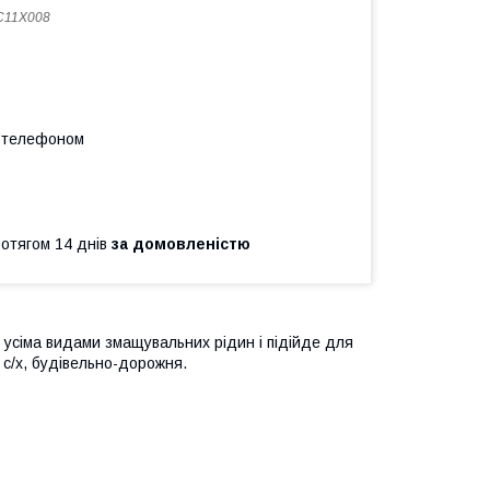
C11X008
а телефоном
ротягом 14 днів
за домовленістю
 усіма видами змащувальних рідин і підійде для
, с/х, будівельно-дорожня.