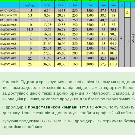
Компанія
Гідролідер
піклується про своїх клієнтів, тому ми продаємо
тисячами задоволених клієнтів та відповідає всім стандартам Євро
за доступною ціною таких відомих брендів, як Marzocchi, Casappa, Bos
інноваційні рішення, комплекс продуктів для багатьох гідравлічних сис
Гідролідер є
представником компанії HYDRO-PACK
, тому гаранту
доставку. Наші спеціалісти допоможуть зробити професійний вибір а
Купуючи продукцію HYDRO-PACK у Гідролідери, Ви отримуєте безпере
гарантією виробника.