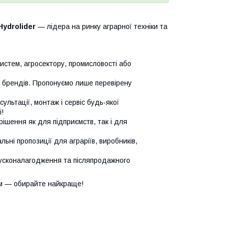
Hydrolider
— лідера на ринку аграрної техніки та
систем, агросектору, промисловості або
х брендів. Пропонуємо лише перевірену
сультації, монтаж і сервіс будь-якої
!
ішення як для підприємств, так і для
ьні пропозиції для аграріїв, виробників,
усконалагодження та післяпродажного
м — обирайте найкраще!