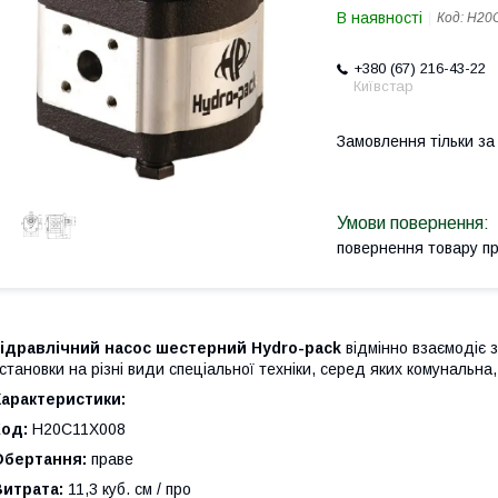
В наявності
Код:
H20
+380 (67) 216-43-22
Київстар
Замовлення тільки з
повернення товару п
Гідравлічний насос шестерний Hydro-pack
відмінно взаємодіє з
становки на різні види спеціальної техніки, серед яких комунальна
Характеристики:
Код:
H20C11X008
Обертання:
праве
Витрата:
11,3 куб. см / про