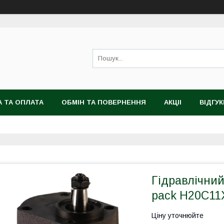
 ТА ОПЛАТА
ОБМІН ТА ПОВЕРНЕННЯ
АКЦІІ
ВІДГУК
Гідравлічни
pack H20C11
Ціну уточнюйте