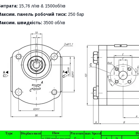
Витрата:
15,76 л/хв & 1500об/хв
аксим. панель робочий тиск:
250 бар
аксим. швидкість:
3500 об/хв