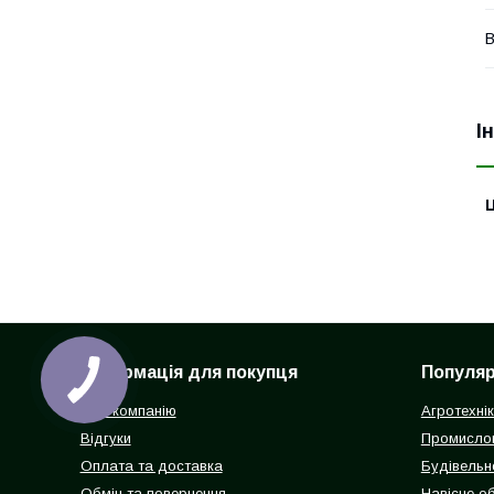
В
І
Ц
Інформація для покупця
Популярн
Про компанію
Агротехні
Відгуки
Промисло
Оплата та доставка
Будівельн
Обмін та повернення
Навісне о