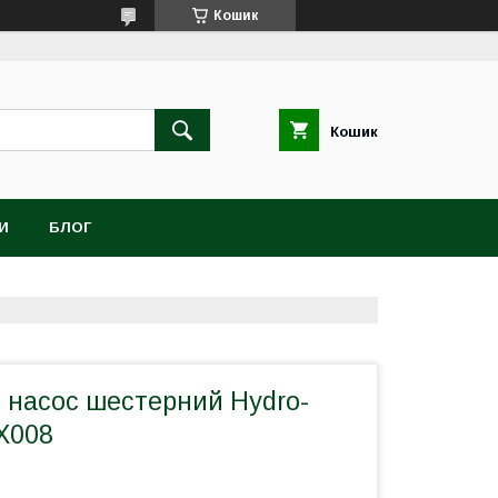
Кошик
Кошик
И
БЛОГ
й насос шестерний Hydro-
X008