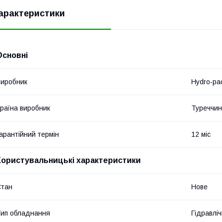
арактеристики
Основні
иробник
Hydro-pa
раїна виробник
Туреччи
арантійний термін
12 міс
Користувальницькі характеристики
Стан
Нове
ип обладнання
Гідравліч