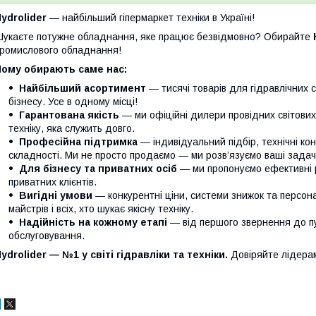
ydrolider
— найбільший гіпермаркет техніки в Україні!
укаєте потужне обладнання, яке працює безвідмовно? Обирайте
ромислового обладнання!
Чому обирають саме нас:
Найбільший асортимент
— тисячі товарів для гідравлічних 
бізнесу. Усе в одному місці!
Гарантована якість
— ми офіційні дилери провідних світови
техніку, яка служить довго.
Професійна підтримка
— індивідуальний підбір, технічні кон
складності. Ми не просто продаємо — ми розв’язуємо ваші задачі
Для бізнесу та приватних осіб
— ми пропонуємо ефективні р
приватних клієнтів.
Вигідні умови
— конкурентні ціни, системи знижок та персонал
майстрів і всіх, хто шукає якісну техніку.
Надійність на кожному етапі
— від першого звернення до п
обслуговування.
ydrolider — №1 у світі гідравліки та техніки.
Довіряйте лідера