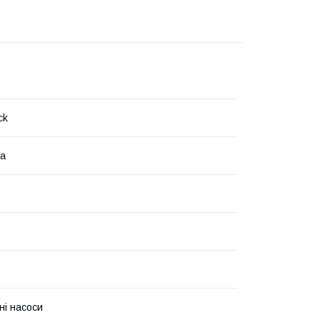
ck
на
ні насоси