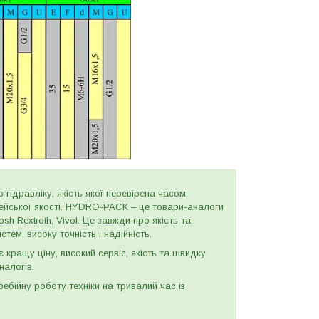
 гідравліку, якість якої перевірена часом,
пейської якості. HYDRO-PACK – це товари-аналоги
h Rextroth, Vivol. Це завжди про якість та
тем, високу точність і надійність.
є кращу ціну, високий сервіс, якість та швидку
налогів.
бійну роботу техніки на тривалий час із