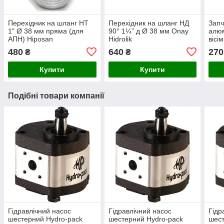
Перехідник на шланг НТ
Перехідник на шланг НД
Запч
1" Ø 38 мм пряма (для
90° 1¼” д Ø 38 мм Onay
алюм
АПН) Hiposan
Hidrolik
вісі
Maki
480
640
270
₴
₴
Купити
Купити
Подібні товари компанії
Гідравлічний насос
Гідравлічний насос
Гідр
шестерний Hydro-pack
шестерний Hydro-pack
шест