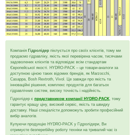
Компанія
Гідролідер
піклується про своїх клієнтів, тому ми
продаємо гідравліку, якість якої перевірена часом, тисячами
задоволених клієнтів та відповідає всім стандартам
Європейської якості. HYDRO-PACK – це товари-аналоги за
доступною ціною таких відомих брендів, як Marzocchi,
Casappa, Bosh Rextroth, Vivol. Це завжди про якість та
інноваційні рішення, комплекс продуктів для багатьох
гідравлічних систем, високу точність і надійність.
Гідролідер є
представником компанії HYDRO-PACK
, тому
гарантує кращу ціну, високий сервіс, якість та швидку
доставку. Наші спеціалісти допоможуть зробити професійний
вибір аналогів.
Купуючи продукцію HYDRO-PACK у Гідролідери, Ви
отримуєте безперебійну роботу техніки на тривалий час із