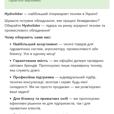
гарантією виробника.
Hydrolider
— найбільший гіпермаркет техніки в Україні!
Шукаєте потужне обладнання, яке працює безвідмовно?
Обирайте
Hydrolider
— лідера на ринку аграрної техніки та
промислового обладнання!
Чому обирають саме нас:
Найбільший асортимент
— тисячі товарів для
гідравлічних систем, агросектору, промисловості або
бізнесу. Усе в одному місці!
Гарантована якість
— ми офіційні дилери провідних
світових брендів. Пропонуємо лише перевірену техніку,
яка служить довго.
Професійна підтримка
— індивідуальний підбір,
технічні консультації, монтаж і сервіс будь-якої
складності. Ми не просто продаємо — ми розв’язуємо
ваші задачі!
Для бізнесу та приватних осіб
— ми пропонуємо
ефективні рішення як для підприємств, так і для
приватних клієнтів.