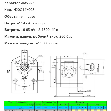
Характеристики:
Код:
H20C14X008
Обертання:
праве
Витрата:
14 куб. см / про
Витрата:
19,95 л/хв & 1500об/хв
Максим. панель робочий тиск:
250 бар
Максим. швидкість:
3500 об/хв