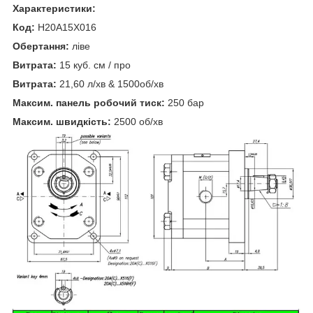
Характеристики:
Код:
H20A15X016
Обертання:
ліве
Витрата:
15 куб. см / про
Витрата:
21,60 л/хв & 1500об/хв
Максим. панель робочий тиск:
250 бар
Максим. швидкість:
2500 об/хв