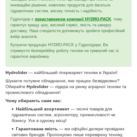
інноваційні рішення, комплекс продуктів для багатьох
гідравлічних систем, високу точність і надійність.
Гідролідер є
представником компанії HYDRO-PACK
, тому
гарантує кращу ціну, високий сервіс, якість та швидку
доставку. Наші спеціалісти допоможуть зробити професійний
вибір аналогів.
Купуючи продукцію HYDRO-PACK у Гідролідери, Ви
отримуєте безперебійну роботу техніки на тривалий час із
гарантією виробника.
Hydrolider
— найбільший гіпермаркет техніки в Україні!
Шукаєте потужне обладнання, яке працює безвідмовно?
Обирайте
Hydrolider
— лідера на ринку аграрної техніки та
промислового обладнання!
Чому обирають саме нас:
Найбільший асортимент
— тисячі товарів для
гідравлічних систем, агросектору, промисловості чи
бізнесу. Усе в одному місці!
Гарантована якість
— ми офіційні дилери провідних
світових брендів. Пропонуємо лише перевірену техніку,