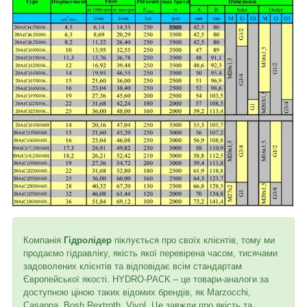
Компанія
Гідролідер
піклується про своїх клієнтів, тому ми
продаємо гідравліку, якість якої перевірена часом, тисячами
задоволених клієнтів та відповідає всім стандартам
Європейської якості. HYDRO-PACK – це товари-аналоги за
доступною ціною таких відомих брендів, як Marzocchi,
Casappa, Bosh Rextroth, Vivol. Це завжди про якість та