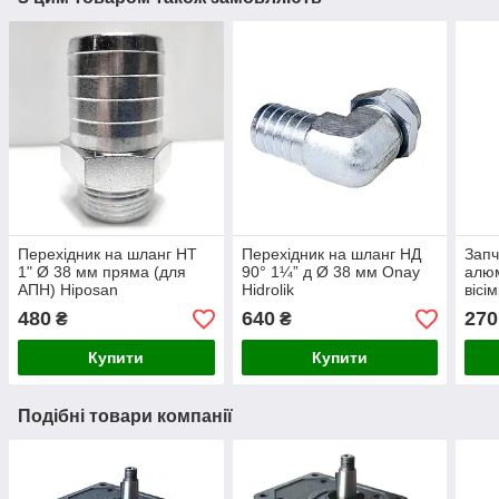
Перехідник на шланг НТ
Перехідник на шланг НД
Запч
1" Ø 38 мм пряма (для
90° 1¼” д Ø 38 мм Onay
алюм
АПН) Hiposan
Hidrolik
вісі
Maki
480
640
270
₴
₴
Купити
Купити
Подібні товари компанії