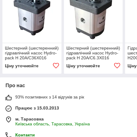
Шестерний (шестеренний)
Шестерний (шестеренний)
Гідр
гідравлічний насос Hydro-
гідравлічний насос Hydro-
шест
pack H 20A/C36X016
pack H 20A/C6.3X016
H20
(серія 20)
(серія 20)
Ціну уточнюйте
Ціну уточнюйте
Цін
Про нас
93% позитивних з 14 відгуків за рік
Працює з 15.03.2013
м. Тарасовка
Київська область, Тарасовка, Україна
Контакти