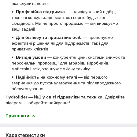
яка служить довго.
Професійна підтримка
— індивідуальний підбір,
технічні консультації, монтаж і сервіс будь-якої
складності. Ми не просто продаємо — ми вирішуємо
ваші задачі!
Для бізнесу та приватних осіб
— пропонуємо
ефективні рішення як для підприємств, так і для
приватних клієнтів.
Вигідні умови
— конкурентні ціни, системи знижок та
персональні пропозиції для аграріїв, виробників,
майстрів і всіх, хто шукає якісну техніку.
Надійність на кожному етапі
— від першого
звернення до пусконалагодження та післяпродажного
обслуговування.
Hydrolider — №1 у світі гідравліки та техніки.
Довіряйте
лідерам — обирайте найкраще!
Приховати
Характеристики