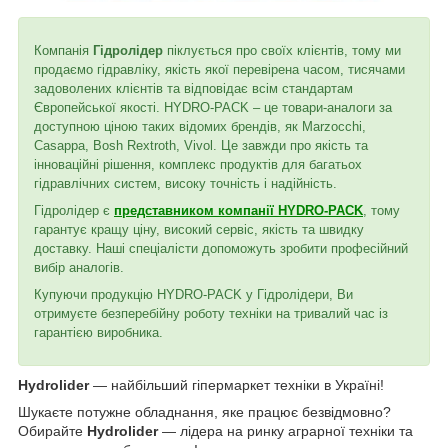
Компанія
Гідролідер
піклується про своїх клієнтів, тому ми
продаємо гідравліку, якість якої перевірена часом, тисячами
задоволених клієнтів та відповідає всім стандартам
Європейської якості. HYDRO-PACK – це товари-аналоги за
доступною ціною таких відомих брендів, як Marzocchi,
Casappa, Bosh Rextroth, Vivol. Це завжди про якість та
інноваційні рішення, комплекс продуктів для багатьох
гідравлічних систем, високу точність і надійність.
Гідролідер є
представником компанії HYDRO-PACK
, тому
гарантує кращу ціну, високий сервіс, якість та швидку
доставку. Наші спеціалісти допоможуть зробити професійний
вибір аналогів.
Купуючи продукцію HYDRO-PACK у Гідролідери, Ви
отримуєте безперебійну роботу техніки на тривалий час із
гарантією виробника.
Hydrolider
— найбільший гіпермаркет техніки в Україні!
Шукаєте потужне обладнання, яке працює безвідмовно?
Обирайте
Hydrolider
— лідера на ринку аграрної техніки та