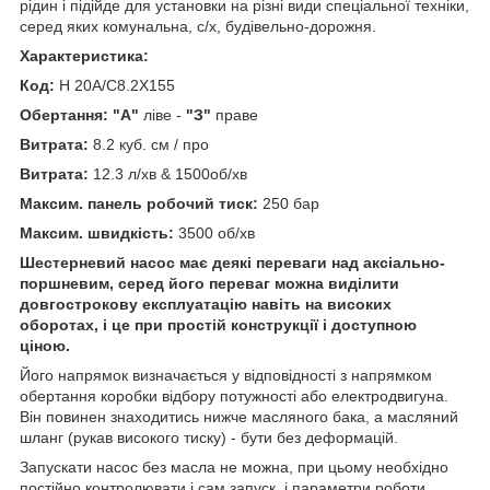
рідин і підійде для установки на різні види спеціальної техніки,
серед яких комунальна, с/х, будівельно-дорожня.
Характеристика:
Код:
H 20A/C8.2X155
Обертання: "А"
ліве -
"З"
праве
Витрата:
8.2 куб. см / про
Витрата:
12.3 л/хв & 1500об/хв
Максим. панель робочий тиск:
250 бар
Максим. швидкість:
3500 об/хв
Шестерневий насос має деякі переваги над аксіально-
поршневим, серед його переваг можна виділити
довгострокову експлуатацію навіть на високих
оборотах, і це при простій конструкції і доступною
ціною.
Його напрямок визначається у відповідності з напрямком
обертання коробки відбору потужності або електродвигуна.
Він повинен знаходитись нижче масляного бака, а масляний
шланг (рукав високого тиску) - бути без деформацій.
Запускати насос без масла не можна, при цьому необхідно
постійно контролювати і сам запуск, і параметри роботи