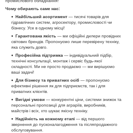
промислового обладнання!
Чому обирають саме нас:
Найбільший асортимент
— тисячі товарів для
гідравлічних систем, агросектору, промисловості чи
бізнесу. Усе в одному місці!
Гарантована якість
— ми офіційні дилери провідних
світових брендів. Пропонуємо лише перевірену техніку,
яка служить довго.
Професійна підтримка
— індивідуальний підбір,
технічні консультації, монтаж і сервіс будь-якої
складності. Ми не просто продаємо — ми вирішуємо
ваші задачі!
Для бізнесу та приватних осіб
— пропонуємо
ефективні рішення як для підприємств, так і для
приватних клієнтів.
Вигідні умови
— конкурентні ціни, системи знижок та
персональні пропозиції для аграріїв, виробників,
майстрів і всіх, хто шукає якісну техніку.
Надійність на кожному етапі
— від першого
звернення до пусконалагодження та післяпродажного
обслуговування.