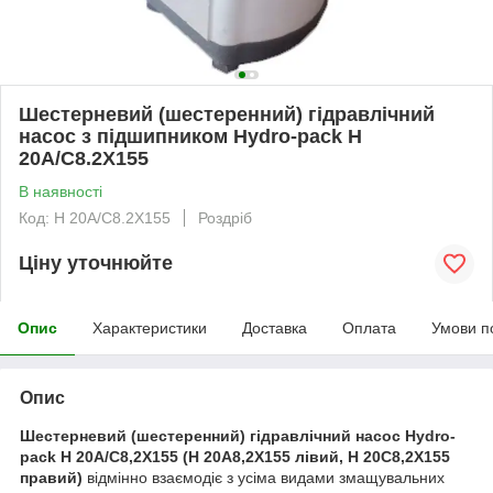
Шестерневий (шестеренний) гідравлічний
насос з підшипником Hydro-pack H
20A/C8.2X155
В наявності
Код: H 20A/C8.2X155
Роздріб
Ціну уточнюйте
Опис
Характеристики
Доставка
Оплата
Умови п
Опис
Шестерневий (шестеренний) гідравлічний насос Hydro-
pack H 20A/C8,2X155 (H 20A8,2X155 лівий, H 20C8,2X155
правий)
відмінно взаємодіє з усіма видами змащувальних