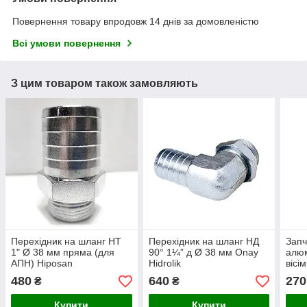
Повернення товару впродовж 14 днів за домовленістю
Всі умови повернення
З цим товаром також замовляють
Перехідник на шланг НТ
Перехідник на шланг НД
Запч
1" Ø 38 мм пряма (для
90° 1¼” д Ø 38 мм Onay
алюм
АПН) Hiposan
Hidrolik
вісі
Maki
480
640
270
₴
₴
Купити
Купити