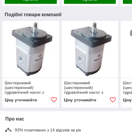
Подібні товари компанії
Шестерневий
Шестерневий
Шес
(шестеренний)
(шестеренний)
(шес
гідравлічний насос з
гідравлічний насос з
гідр
підшипником Hydro-pack
підшипником Hydro-pack
підш
Ціну уточнюйте
Ціну уточнюйте
Цін
H 20A/C4.5X155
H 20A/C6.3X155
H 2
Про нас
93% позитивних з 14 відгуків за рік