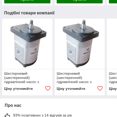
Подібні товари компанії
Шестерневий
Шестерневий
Шес
(шестеренний)
(шестеренний)
(шес
гідравлічний насос з
гідравлічний насос з
гідр
підшипником Hydro-pack
підшипником Hydro-pack
підш
Ціну уточнюйте
Ціну уточнюйте
Цін
H 20A/C12X329
H 20A/C6.3X329
H 2
Про нас
93% позитивних з 14 відгуків за рік