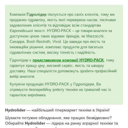
Компанія
Гідролідер
піклується про своїх клієнтів, тому ми
продаємо гідравліку, якість якої перевірена часом, тисячами
задоволених клієнтів та відповідає всім стандартам
Європейської якості. HYDRO-PACK – це товари-аналоги за
доступною ціною таких відомих брендів, як Marzocchi,
Casappa, Bosh Rextroth, Vivol. Це завжди про якість та
інноваційні рішення, комплекс продуктів для багатьох
гідравлічних систем, високу точність і надійність.
Гідролідер є
представником компанії HYDRO-PACK
, тому
гарантує кращу ціну, високий сервіс, якість та швидку
доставку. Наші спеціалісти допоможуть зробити професійний
вибір аналогів.
Купуючи продукцію HYDRO-PACK у Гідролідери, Ви
отримуєте безперебійну роботу техніки на тривалий час із
гарантією виробника.
Hydrolider
— найбільший гіпермаркет техніки в Україні!
Шукаєте потужне обладнання, яке працює безвідмовно?
Обирайте
Hydrolider
— лідера на ринку аграрної техніки та