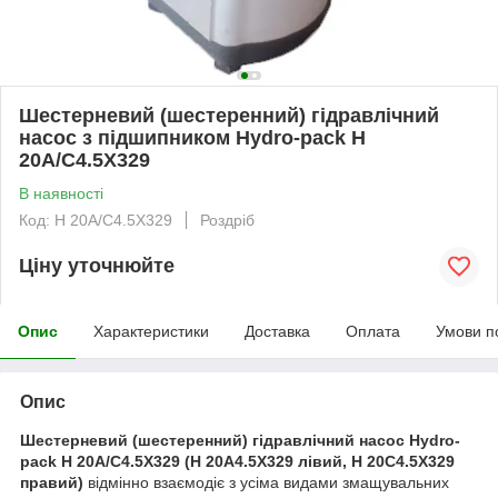
Шестерневий (шестеренний) гідравлічний
насос з підшипником Hydro-pack H
20A/C4.5X329
В наявності
Код: H 20A/C4.5X329
Роздріб
Ціну уточнюйте
Опис
Характеристики
Доставка
Оплата
Умови п
Опис
Шестерневий (шестеренний) гідравлічний насос Hydro-
pack H 20A/C4.5X329 (H 20A4.5X329 лівий, H 20C4.5X329
правий)
відмінно взаємодіє з усіма видами змащувальних