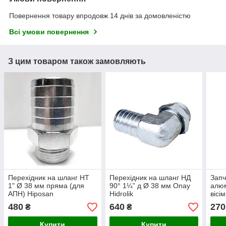
Повернення товару впродовж 14 днів за домовленістю
Всі умови повернення
З цим товаром також замовляють
Перехідник на шланг НТ
Перехідник на шланг НД
Запч
1" Ø 38 мм пряма (для
90° 1¼” д Ø 38 мм Onay
алюм
АПН) Hiposan
Hidrolik
вісі
Maki
480
640
270
₴
₴
Купити
Купити