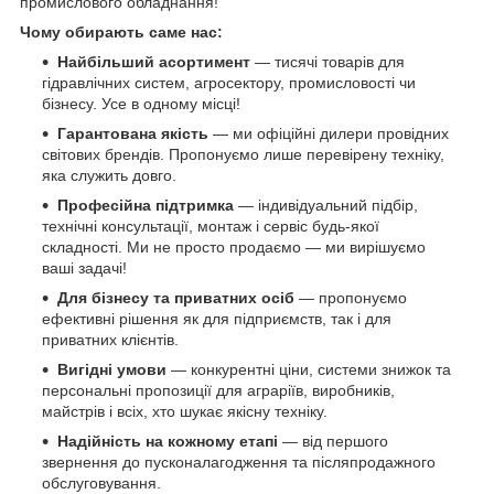
промислового обладнання!
Чому обирають саме нас:
Найбільший асортимент
— тисячі товарів для
гідравлічних систем, агросектору, промисловості чи
бізнесу. Усе в одному місці!
Гарантована якість
— ми офіційні дилери провідних
світових брендів. Пропонуємо лише перевірену техніку,
яка служить довго.
Професійна підтримка
— індивідуальний підбір,
технічні консультації, монтаж і сервіс будь-якої
складності. Ми не просто продаємо — ми вирішуємо
ваші задачі!
Для бізнесу та приватних осіб
— пропонуємо
ефективні рішення як для підприємств, так і для
приватних клієнтів.
Вигідні умови
— конкурентні ціни, системи знижок та
персональні пропозиції для аграріїв, виробників,
майстрів і всіх, хто шукає якісну техніку.
Надійність на кожному етапі
— від першого
звернення до пусконалагодження та післяпродажного
обслуговування.