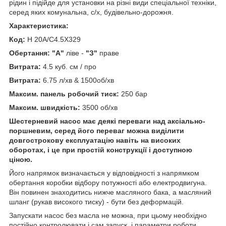
рідин і підійде для установки на різні види спеціальної техніки,
серед яких комунальна, с/х, будівельно-дорожня.
Характеристика:
Код:
H 20A/C4.5X329
Обертання: "А"
ліве -
"З"
праве
Витрата:
4.5 куб. см / про
Витрата:
6.75 л/хв & 1500об/хв
Максим. панель робочий тиск:
250 бар
Максим. швидкість:
3500 об/хв
Шестерневий насос має деякі переваги над аксіально-
поршневим, серед його переваг можна виділити
довгострокову експлуатацію навіть на високих
оборотах, і це при простій конструкції і доступною
ціною.
Його напрямок визначається у відповідності з напрямком
обертання коробки відбору потужності або електродвигуна.
Він повинен знаходитись нижче масляного бака, а масляний
шланг (рукав високого тиску) - бути без деформацій.
Запускати насос без масла не можна, при цьому необхідно
постійно контролювати і сам запуск, і параметри роботи