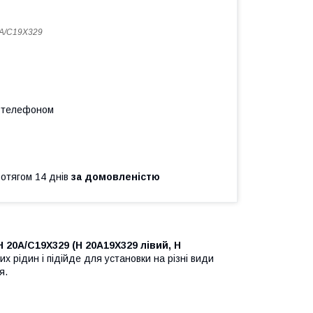
A/C19X329
а телефоном
ротягом 14 днів
за домовленістю
20A/C19X329 (H 20A19X329 лівий, H
х рідин і підійде для установки на різні види
я.