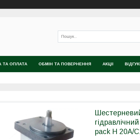
 ТА ОПЛАТА
ОБМІН ТА ПОВЕРНЕННЯ
АКЦІІ
ВІДГУК
Шестерневий
гідравлічний
pack H 20A/