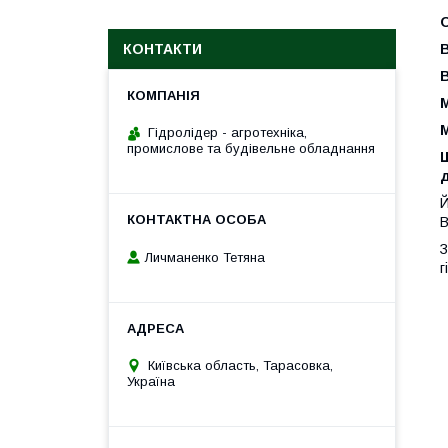
КОНТАКТИ
М
М
Гідролідер - агротехніка,
промислове та будівельне обладнання
д
Й
В
З
Личманенко Тетяна
г
Київська область, Тарасовка,
Україна