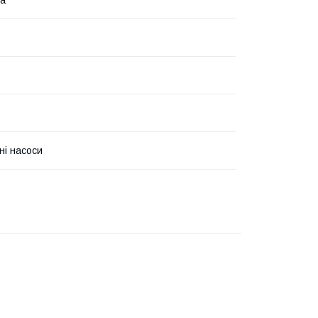
на
ні насоси