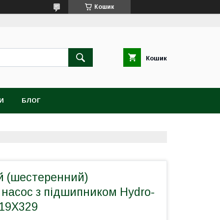
Кошик
Кошик
И
БЛОГ
 (шестеренний)
 насос з підшипником Hydro-
C19X329