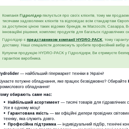
Компанія
Гідролідер
піклується про своїх клієнтів, тому ми продаємо
тисячами задоволених клієнтів та відповідає всім стандартам Євро
за доступною ціною таких відомих брендів, як Marzocchi, Casappa, Bos
інноваційні рішення, комплекс продуктів для багатьох гідравлічних сис
Гідролідер є
представником компанії HYDRO-PACK
, тому гаранту
доставку. Наші спеціалісти допоможуть зробити професійний вибір а
Купуючи продукцію HYDRO-PACK у Гідролідери, Ви отримуєте безпере
гарантією виробника.
ydrolider
— найбільший гіпермаркет техніки в Україні!
укаєте потужне обладнання, яке працює безвідмовно? Обирайте
ромислового обладнання!
Чому обирають саме нас:
Найбільший асортимент
— тисячі товарів для гідравлічних с
Усе в одному місці!
Гарантована якість
— ми офіційні дилери провідних світови
техніку, яка служить довго.
Професійна підтримка
— індивідуальний підбір, технічні кон