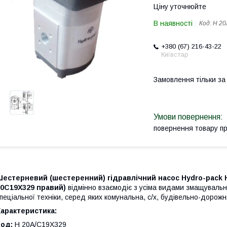
Ціну уточнюйте
В наявності
Код:
H 20
+380 (67) 216-43-22
Київстар
Замовлення тільки з
повернення товару п
естерневий (шестеренний) гідравлічний насос Hydro-pack H 
20C19X329 правий)
відмінно взаємодіє з усіма видами змащувальни
пеціальної техніки, серед яких комунальна, с/х, будівельно-дорожн
арактеристика:
Код:
H 20A/C19X329