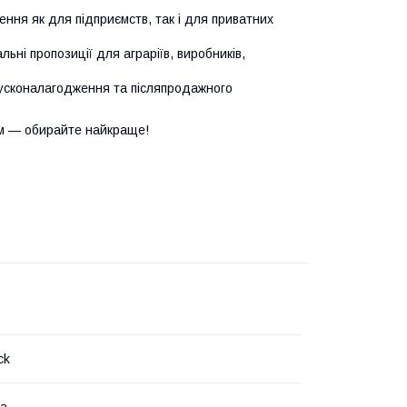
ння як для підприємств, так і для приватних
ьні пропозиції для аграріїв, виробників,
усконалагодження та післяпродажного
м — обирайте найкраще!
ck