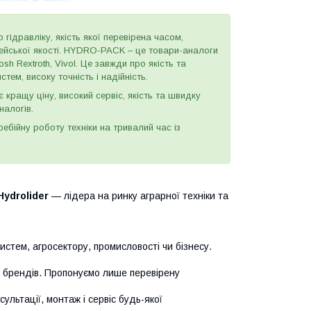
 гідравліку, якість якої перевірена часом,
пейської якості. HYDRO-PACK – це товари-аналоги
h Rextroth, Vivol. Це завжди про якість та
тем, високу точність і надійність.
є кращу ціну, високий сервіс, якість та швидку
налогів.
бійну роботу техніки на тривалий час із
Hydrolider
— лідера на ринку аграрної техніки та
истем, агросектору, промисловості чи бізнесу.
х брендів. Пропонуємо лише перевірену
сультації, монтаж і сервіс будь-якої