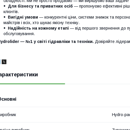
складності. Ми не просто продаємо — ми вирішуємо ваші задачі!
Для бізнесу та приватних осіб
— пропонуємо ефективні ріше
клієнтів.
Вигідні умови
— конкурентні ціни, системи знижок та персонал
майстрів і всіх, хто шукає якісну техніку.
Надійність на кожному етапі
— від першого звернення до п
обслуговування.
ydrolider — №1 у світі гідравліки та техніки.
Довіряйте лідера
арактеристики
Основні
иробник
Hydro-pa