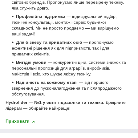
світових брендів. Пропонуємо лише перевірену техніку,
яка служить довго.
Професійна підтримка
— індивідуальний підбір,
технічні консультації, монтаж і сервіс будь-якої
складності. Ми не просто продаємо — ми вирішуємо
ваші задачі!
Для бізнесу та приватних осіб
— пропонуємо
ефективні рішення як для підприємств, так і для
приватних клієнтів.
Вигідні умови
— конкурентні ціни, системи знижок та
персональні пропозиції для аграріїв, виробників,
майстрів і всіх, хто шукає якісну техніку.
Надійність на кожному етапі
— від першого
звернення до пусконалагодження та післяпродажного
обслуговування.
Hydrolider — №1 у світі гідравліки та техніки.
Довіряйте
лідерам — обирайте найкраще!
Приховати