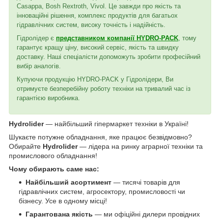
Casappa, Bosh Rextroth, Vivol. Це завжди про якість та
інноваційні рішення, комплекс продуктів для багатьох
гідравлічних систем, високу точність і надійність.
Гідролідер є
представником компанії HYDRO-PACK
, тому
гарантує кращу ціну, високий сервіс, якість та швидку
доставку. Наші спеціалісти допоможуть зробити професійний
вибір аналогів.
Купуючи продукцію HYDRO-PACK у Гідролідери, Ви
отримуєте безперебійну роботу техніки на тривалий час із
гарантією виробника.
Hydrolider
— найбільший гіпермаркет техніки в Україні!
Шукаєте потужне обладнання, яке працює безвідмовно?
Обирайте
Hydrolider
— лідера на ринку аграрної техніки та
промислового обладнання!
Чому обирають саме нас:
Найбільший асортимент
— тисячі товарів для
гідравлічних систем, агросектору, промисловості чи
бізнесу. Усе в одному місці!
Гарантована якість
— ми офіційні дилери провідних