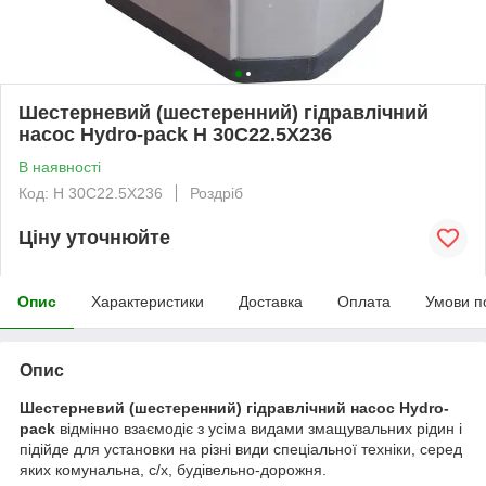
Шестерневий (шестеренний) гідравлічний
насос Hydro-pack H 30C22.5X236
В наявності
Код: H 30C22.5X236
Роздріб
Ціну уточнюйте
Опис
Характеристики
Доставка
Оплата
Умови п
Опис
Шестерневий (шестеренний) гідравлічний насос Hydro-
pack
відмінно взаємодіє з усіма видами змащувальних рідин і
підійде для установки на різні види спеціальної техніки, серед
яких комунальна, с/х, будівельно-дорожня.