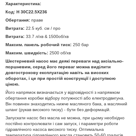
Характеристика:
Код: H 30C22.5X236
Обертання:
праве
Витрата:
22.5 куб. см / про
Витрата:
33.7 л/хв & 1500об/хв
Максим. панель робочий тиск:
250 бар
Максим. швидкість:
2500 об/хв
Шестерневий насос має деякі переваги над аксіально-
поршневим, серед його переваг можна виділити
довгострокову експлуатацію навіть на високих
оборотах, і це при простій конструкції і доступною
ціною.
Його напрямок визначається у відповідності з напрямком
обертання коробки відбору потужності або електродвигуна.
Він повинен знаходитись нижче масляного бака, а масляний
шланг (рукав високого тиску) - бути без деформацій.
Запускати насос без масла не можна, при цьому необхідно
постійно контролювати і сам запуск, і параметри роботи
гідравлічного насоса високого тиску. Оптимальна
температура гідравлічного масла становить 50-60 градусів.