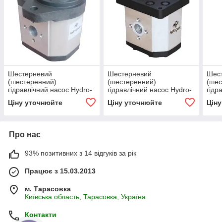
Шестерневий
Шестерневий
Шес
(шестеренний)
(шестеренний)
(шес
гідравлічний насос Hydro-
гідравлічний насос Hydro-
гідр
pack H 30C60X236
pack H30C22.5X353
pack
Ціну уточнюйте
Ціну уточнюйте
Цін
Про нас
93% позитивних з 14 відгуків за рік
Працює з 15.03.2013
м. Тарасовка
Київська область, Тарасовка, Україна
Контакти