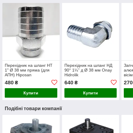
Перехідник на шланг НТ
Перехідник на шланг НД
Запч
1" Ø 38 мм пряма (для
90° 1¼” д Ø 38 мм Onay
алюм
АПН) Hiposan
Hidrolik
вісі
Maki
480
640
270
₴
₴
Купити
Купити
Подібні товари компанії