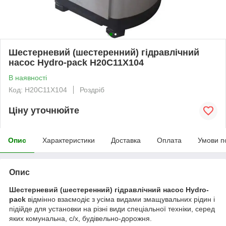
Шестерневий (шестеренний) гідравлічний
насос Hydro-pack H20C11X104
В наявності
Код: H20C11X104
Роздріб
Ціну уточнюйте
Опис
Характеристики
Доставка
Оплата
Умови п
Опис
Шестерневий (шестеренний) гідравлічний насос Hydro-
pack
відмінно взаємодіє з усіма видами змащувальних рідин і
підійде для установки на різні види спеціальної техніки, серед
яких комунальна, с/х, будівельно-дорожня.