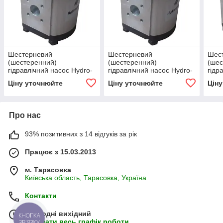
Шестерневий
Шестерневий
Шес
(шестеренний)
(шестеренний)
(шес
гідравлічний насос Hydro-
гідравлічний насос Hydro-
гідр
pack H20C4.5X104
pack H20C6.3X104
pac
Ціну уточнюйте
Ціну уточнюйте
Цін
Про нас
93% позитивних з 14 відгуків за рік
Працює з 15.03.2013
м. Тарасовка
Київська область, Тарасовка, Україна
Контакти
Сьогодні вихідний
КНОПКА
Показати весь графік роботи
ЗВ'ЯЗКУ