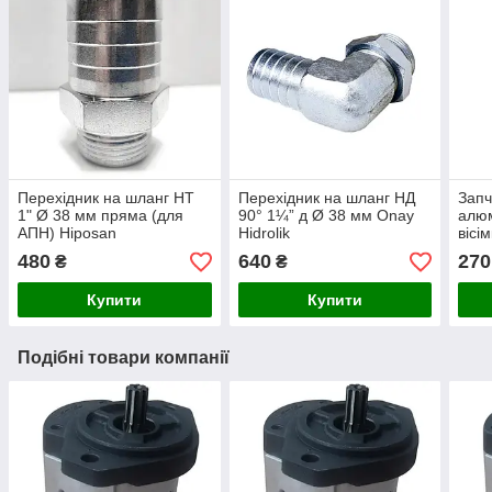
Перехідник на шланг НТ
Перехідник на шланг НД
Запч
1" Ø 38 мм пряма (для
90° 1¼” д Ø 38 мм Onay
алюм
АПН) Hiposan
Hidrolik
вісі
Maki
480
640
270
₴
₴
Купити
Купити
Подібні товари компанії