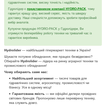
гідравлічних систем, високу точність і надійність.
Гідролідер є
представником компанії HYDRO-PACK
, тому
гарантує кращу ціну, високий сервіс, якість та швидку
доставку. Наші спеціалісти допоможуть зробити професійний
вибір аналогів.
Купуючи продукцію HYDRO-PACK у Гідролідери, Ви
отримуєте безперебійну роботу техніки на тривалий час із
гарантією виробника.
Hydrolider
— найбільший гіпермаркет техніки в Україні!
Шукаєте потужне обладнання, яке працює безвідмовно?
Обирайте
Hydrolider
— лідера на ринку аграрної техніки та
промислового обладнання!
Чому обирають саме нас:
Найбільший асортимент
— тисячі товарів для
гідравлічних систем, агросектору, промисловості чи
бізнесу. Усе в одному місці!
Гарантована якість
— ми офіційні дилери провідних
світових брендів. Пропонуємо лише перевірену техніку,
яка служить довго.