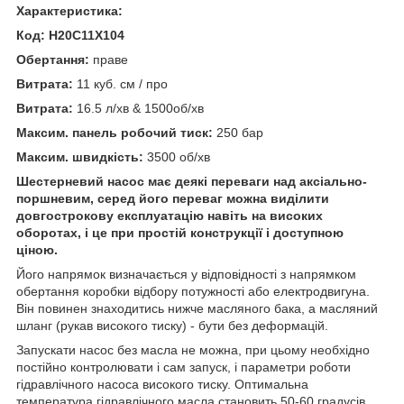
Характеристика:
Код: H20C11X104
Обертання:
праве
Витрата:
11 куб. см / про
Витрата:
16.5 л/хв & 1500об/хв
Максим. панель робочий тиск:
250 бар
Максим. швидкість:
3500 об/хв
Шестерневий насос має деякі переваги над аксіально-
поршневим, серед його переваг можна виділити
довгострокову експлуатацію навіть на високих
оборотах, і це при простій конструкції і доступною
ціною.
Його напрямок визначається у відповідності з напрямком
обертання коробки відбору потужності або електродвигуна.
Він повинен знаходитись нижче масляного бака, а масляний
шланг (рукав високого тиску) - бути без деформацій.
Запускати насос без масла не можна, при цьому необхідно
постійно контролювати і сам запуск, і параметри роботи
гідравлічного насоса високого тиску. Оптимальна
температура гідравлічного масла становить 50-60 градусів.