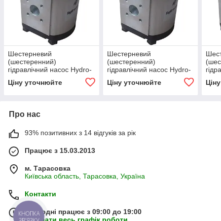
Шестерневий
Шестерневий
Шес
(шестеренний)
(шестеренний)
(шес
гідравлічний насос Hydro-
гідравлічний насос Hydro-
гідр
pack H20C4.5X104
pack H20C6.3X104
pac
Ціну уточнюйте
Ціну уточнюйте
Цін
Про нас
93% позитивних з 14 відгуків за рік
Працює з 15.03.2013
м. Тарасовка
Київська область, Тарасовка, Україна
Контакти
Сьогодні працює з 09:00 до 19:00
КНОПКА
Показати весь графік роботи
ЗВ'ЯЗКУ