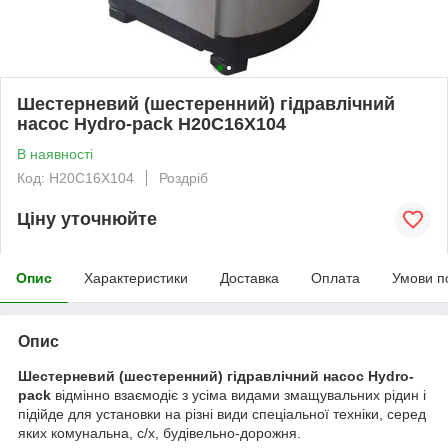
Шестерневий (шестеренний) гідравлічний
насос Hydro-pack H20C16X104
В наявності
Код: H20C16X104
Роздріб
Ціну уточнюйте
Опис
Характеристики
Доставка
Оплата
Умови п
Опис
Шестерневий (шестеренний) гідравлічний насос Hydro-
pack
відмінно взаємодіє з усіма видами змащувальних рідин і
підійде для установки на різні види спеціальної техніки, серед
яких комунальна, с/х, будівельно-дорожня.