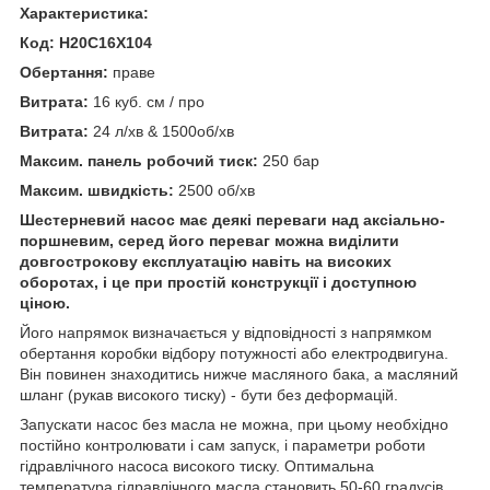
Характеристика:
Код: H20C16X104
Обертання:
праве
Витрата:
16 куб. см / про
Витрата:
24 л/хв & 1500об/хв
Максим. панель робочий тиск:
250 бар
Максим. швидкість:
2500 об/хв
Шестерневий насос має деякі переваги над аксіально-
поршневим, серед його переваг можна виділити
довгострокову експлуатацію навіть на високих
оборотах, і це при простій конструкції і доступною
ціною.
Його напрямок визначається у відповідності з напрямком
обертання коробки відбору потужності або електродвигуна.
Він повинен знаходитись нижче масляного бака, а масляний
шланг (рукав високого тиску) - бути без деформацій.
Запускати насос без масла не можна, при цьому необхідно
постійно контролювати і сам запуск, і параметри роботи
гідравлічного насоса високого тиску. Оптимальна
температура гідравлічного масла становить 50-60 градусів.