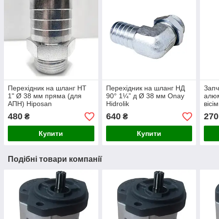
Перехідник на шланг НТ
Перехідник на шланг НД
Запч
1" Ø 38 мм пряма (для
90° 1¼” д Ø 38 мм Onay
алюм
АПН) Hiposan
Hidrolik
вісі
Maki
480
640
270
₴
₴
Купити
Купити
Подібні товари компанії