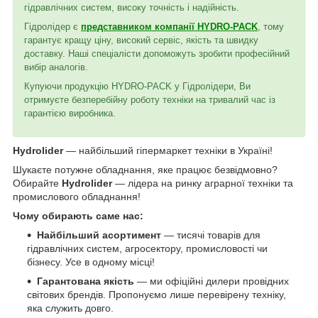
гідравлічних систем, високу точність і надійність.
Гідролідер є
представником компанії HYDRO-PACK
, тому
гарантує кращу ціну, високий сервіс, якість та швидку
доставку. Наші спеціалісти допоможуть зробити професійний
вибір аналогів.
Купуючи продукцію HYDRO-PACK у Гідролідери, Ви
отримуєте безперебійну роботу техніки на тривалий час із
гарантією виробника.
Hydrolider
— найбільший гіпермаркет техніки в Україні!
Шукаєте потужне обладнання, яке працює безвідмовно?
Обирайте
Hydrolider
— лідера на ринку аграрної техніки та
промислового обладнання!
Чому обирають саме нас:
Найбільший асортимент
— тисячі товарів для
гідравлічних систем, агросектору, промисловості чи
бізнесу. Усе в одному місці!
Гарантована якість
— ми офіційні дилери провідних
світових брендів. Пропонуємо лише перевірену техніку,
яка служить довго.