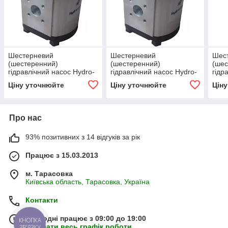
Шестерневий
Шестерневий
Шес
(шестеренний)
(шестеренний)
(шес
гідравлічний насос Hydro-
гідравлічний насос Hydro-
гідр
pack H20A6.3X104
pack H20A10X104
pac
Ціну уточнюйте
Ціну уточнюйте
Цін
Про нас
93% позитивних з 14 відгуків за рік
Працює з 15.03.2013
м. Тарасовка
Київська область, Тарасовка, Україна
Контакти
Сьогодні працює з 09:00 до 19:00
КНОПКА
Показати весь графік роботи
ЗВ'ЯЗКУ