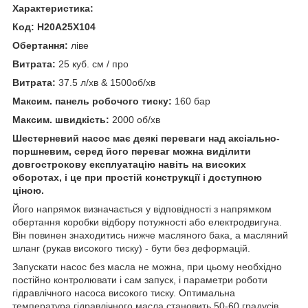
Характеристика:
Код: H20A25X104
Обертання:
ліве
Витрата:
25 куб. см / про
Витрата:
37.5 л/хв & 1500об/хв
Максим. панель робочого тиску:
160 бар
Максим. швидкість:
2000 об/хв
Шестерневий насос має деякі переваги над аксіально-
поршневим, серед його переваг можна виділити
довгострокову експлуатацію навіть на високих
оборотах, і це при простій конструкції і доступною
ціною.
Його напрямок визначається у відповідності з напрямком
обертання коробки відбору потужності або електродвигуна.
Він повинен знаходитись нижче масляного бака, а масляний
шланг (рукав високого тиску) - бути без деформацій.
Запускати насос без масла не можна, при цьому необхідно
постійно контролювати і сам запуск, і параметри роботи
гідравлічного насоса високого тиску. Оптимальна
температура гідравлічного масла становить 50-60 градусів.