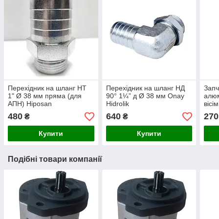
Перехідник на шланг НТ
Перехідник на шланг НД
Запч
1" Ø 38 мм пряма (для
90° 1¼” д Ø 38 мм Onay
алюм
АПН) Hiposan
Hidrolik
вісі
Maki
480
640
270
₴
₴
Купити
Купити
Подібні товари компанії