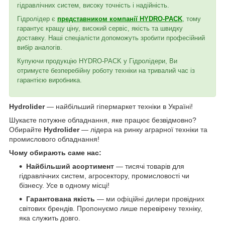
гідравлічних систем, високу точність і надійність.
Гідролідер є
представником компанії HYDRO-PACK
, тому
гарантує кращу ціну, високий сервіс, якість та швидку
доставку. Наші спеціалісти допоможуть зробити професійний
вибір аналогів.
Купуючи продукцію HYDRO-PACK у Гідролідери, Ви
отримуєте безперебійну роботу техніки на тривалий час із
гарантією виробника.
Hydrolider
— найбільший гіпермаркет техніки в Україні!
Шукаєте потужне обладнання, яке працює безвідмовно?
Обирайте
Hydrolider
— лідера на ринку аграрної техніки та
промислового обладнання!
Чому обирають саме нас:
Найбільший асортимент
— тисячі товарів для
гідравлічних систем, агросектору, промисловості чи
бізнесу. Усе в одному місці!
Гарантована якість
— ми офіційні дилери провідних
світових брендів. Пропонуємо лише перевірену техніку,
яка служить довго.