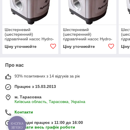
Шестерневий
Шестерневий
Шес
(шестеренний)
(шестеренний)
(шес
гідравлічний насос Hydro-
гідравлічний насос Hydro-
гідр
pack H20C14X030
pack H20C15X030
pack
Ціну уточнюйте
Ціну уточнюйте
Цін
Про нас
93% позитивних з 14 відгуків за рік
Працює з 15.03.2013
м. Тарасовка
Київська область, Тарасовка, Україна
Контакти
Сьогодні працює з 11:00 до 16:00
КНОПКА
Показати весь графік роботи
ЗВ'ЯЗКУ