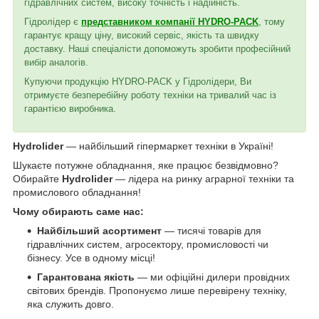
гідравлічних систем, високу точність і надійність.
Гідролідер є
представником компанії HYDRO-PACK
, тому
гарантує кращу ціну, високий сервіс, якість та швидку
доставку. Наші спеціалісти допоможуть зробити професійний
вибір аналогів.
Купуючи продукцію HYDRO-PACK у Гідролідери, Ви
отримуєте безперебійну роботу техніки на тривалий час із
гарантією виробника.
Hydrolider
— найбільший гіпермаркет техніки в Україні!
Шукаєте потужне обладнання, яке працює безвідмовно?
Обирайте
Hydrolider
— лідера на ринку аграрної техніки та
промислового обладнання!
Чому обирають саме нас:
Найбільший асортимент
— тисячі товарів для
гідравлічних систем, агросектору, промисловості чи
бізнесу. Усе в одному місці!
Гарантована якість
— ми офіційні дилери провідних
світових брендів. Пропонуємо лише перевірену техніку,
яка служить довго.