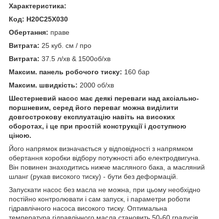
Характеристика:
Код: H20C25X030
Обертання:
праве
Витрата:
25 куб. см / про
Витрата:
37.5 л/хв & 1500об/хв
Максим. панель робочого тиску:
160 бар
Максим. швидкість:
2000 об/хв
Шестерневий насос має деякі переваги над аксіально-
поршневим, серед його переваг можна виділити
довгострокову експлуатацію навіть на високих
оборотах, і це при простій конструкції і доступною
ціною.
Його напрямок визначається у відповідності з напрямком
обертання коробки відбору потужності або електродвигуна.
Він повинен знаходитись нижче масляного бака, а масляний
шланг (рукав високого тиску) - бути без деформацій.
Запускати насос без масла не можна, при цьому необхідно
постійно контролювати і сам запуск, і параметри роботи
гідравлічного насоса високого тиску. Оптимальна
температура гідравлічного масла становить 50-60 градусів.