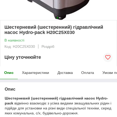
Шестерневий (шестеренний) гідравлічний
насос Hydro-pack H20C25X030
В наявності
Код: H20C25X030
Роздріб
Ціну уточнюйте
Опис
Характеристики
Доставка
Оплата
Умови п
Опис
Шестерневий (шестеренний) гідравлічний насос Hydro-
pack
відмінно взаємодіє з усіма видами змащувальних рідин і
підійде для установки на різні види спеціальної техніки, серед
яких комунальна, с/х, будівельно-дорожня.