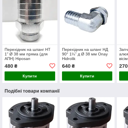
Перехідник на шланг НТ
Перехідник на шланг НД
Запч
1" Ø 38 мм пряма (для
90° 1¼” д Ø 38 мм Onay
алюм
АПН) Hiposan
Hidrolik
вісі
Maki
480
640
270
₴
₴
Купити
Купити
Подібні товари компанії