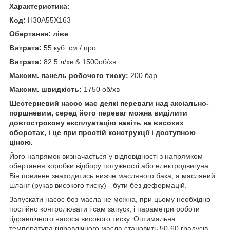
Характеристика:
Код:
H30A55X163
Обертання: ліве
Витрата:
55 куб. см / про
Витрата:
82.5 л/хв & 1500об/хв
Максим. панель робочого тиску:
200 бар
Максим. швидкість:
1750 об/хв
Шестерневий насос має деякі переваги над аксіально-
поршневим, серед його переваг можна виділити
довгострокову експлуатацію навіть на високих
оборотах, і це при простій конструкції і доступною
ціною.
Його напрямок визначається у відповідності з напрямком
обертання коробки відбору потужності або електродвигуна.
Він повинен знаходитись нижче масляного бака, а масляний
шланг (рукав високого тиску) - бути без деформацій.
Запускати насос без масла не можна, при цьому необхідно
постійно контролювати і сам запуск, і параметри роботи
гідравлічного насоса високого тиску. Оптимальна
температура гідравлічного масла становить 50-60 градусів.