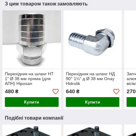
З цим товаром також замовляють
Перехідник на шланг НТ
Перехідник на шланг НД
Запч
1" Ø 38 мм пряма (для
90° 1¼” д Ø 38 мм Onay
алюм
АПН) Hiposan
Hidrolik
вісі
Maki
480
640
270
₴
₴
Купити
Купити
Подібні товари компанії