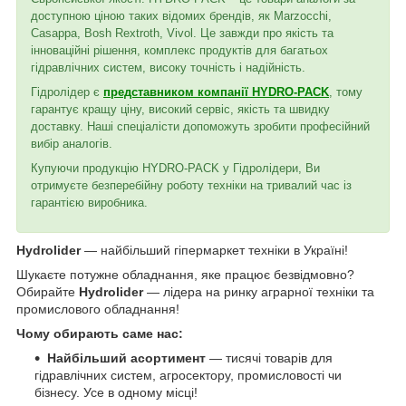
доступною ціною таких відомих брендів, як Marzocchi,
Casappa, Bosh Rextroth, Vivol. Це завжди про якість та
інноваційні рішення, комплекс продуктів для багатьох
гідравлічних систем, високу точність і надійність.
Гідролідер є
представником компанії HYDRO-PACK
, тому
гарантує кращу ціну, високий сервіс, якість та швидку
доставку. Наші спеціалісти допоможуть зробити професійний
вибір аналогів.
Купуючи продукцію HYDRO-PACK у Гідролідери, Ви
отримуєте безперебійну роботу техніки на тривалий час із
гарантією виробника.
Hydrolider
— найбільший гіпермаркет техніки в Україні!
Шукаєте потужне обладнання, яке працює безвідмовно?
Обирайте
Hydrolider
— лідера на ринку аграрної техніки та
промислового обладнання!
Чому обирають саме нас:
Найбільший асортимент
— тисячі товарів для
гідравлічних систем, агросектору, промисловості чи
бізнесу. Усе в одному місці!