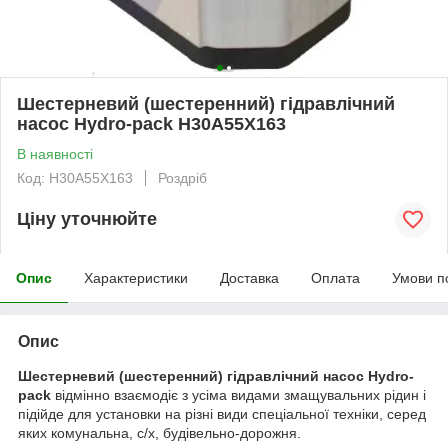
Шестерневий (шестеренний) гідравлічний
насос Hydro-pack H30A55X163
В наявності
Код: H30A55X163
Роздріб
Ціну уточнюйте
Опис
Характеристики
Доставка
Оплата
Умови п
Опис
Шестерневий (шестеренний) гідравлічний насос Hydro-
pack
відмінно взаємодіє з усіма видами змащувальних рідин і
підійде для установки на різні види спеціальної техніки, серед
яких комунальна, с/х, будівельно-дорожня.