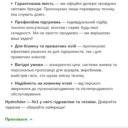
Гарантована якість
— ми офіційні дилери провідних
світових брендів. Пропонуємо лише перевірену техніку,
яка служить довго.
Професійна підтримка
— індивідуальний підбір,
технічні консультації, монтаж і сервіс будь-якої
складності. Ми не просто продаємо — ми вирішуємо
ваші задачі!
Для бізнесу та приватних осіб
— пропонуємо
ефективні рішення як для підприємств, так і для
приватних клієнтів.
Вигідні умови
— конкурентні ціни, системи знижок та
персональні пропозиції для аграріїв, виробників,
майстрів і всіх, хто шукає якісну техніку.
Надійність на кожному етапі
— від першого
звернення до пусконалагодження та післяпродажного
обслуговування.
Hydrolider — №1 у світі гідравліки та техніки.
Довіряйте
лідерам — обирайте найкраще!
Приховати