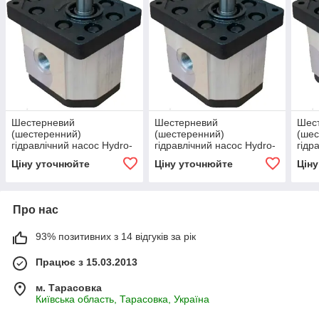
Шестерневий
Шестерневий
Шес
(шестеренний)
(шестеренний)
(шес
гідравлічний насос Hydro-
гідравлічний насос Hydro-
гідр
pack H30A25X163
pack H30A28X163
pac
Ціну уточнюйте
Ціну уточнюйте
Цін
Про нас
93% позитивних з 14 відгуків за рік
Працює з 15.03.2013
м. Тарасовка
Київська область, Тарасовка, Україна