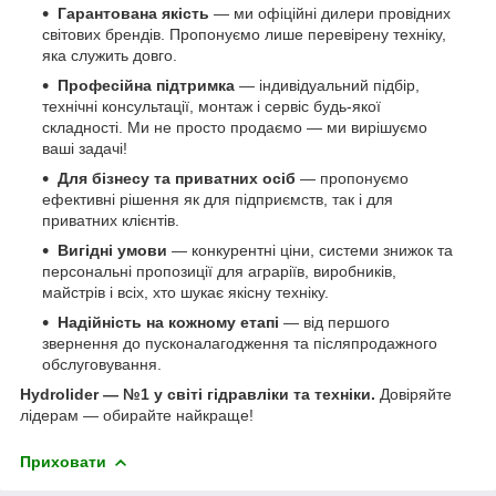
Гарантована якість
— ми офіційні дилери провідних
світових брендів. Пропонуємо лише перевірену техніку,
яка служить довго.
Професійна підтримка
— індивідуальний підбір,
технічні консультації, монтаж і сервіс будь-якої
складності. Ми не просто продаємо — ми вирішуємо
ваші задачі!
Для бізнесу та приватних осіб
— пропонуємо
ефективні рішення як для підприємств, так і для
приватних клієнтів.
Вигідні умови
— конкурентні ціни, системи знижок та
персональні пропозиції для аграріїв, виробників,
майстрів і всіх, хто шукає якісну техніку.
Надійність на кожному етапі
— від першого
звернення до пусконалагодження та післяпродажного
обслуговування.
Hydrolider — №1 у світі гідравліки та техніки.
Довіряйте
лідерам — обирайте найкраще!
Приховати