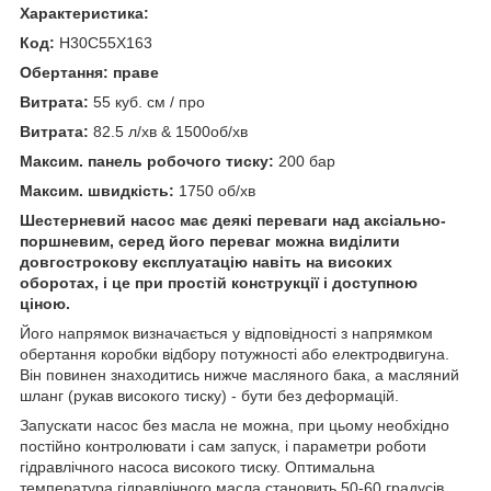
Характеристика:
Код:
H30C55X163
Обертання: праве
Витрата:
55 куб. см / про
Витрата:
82.5 л/хв & 1500об/хв
Максим. панель робочого тиску:
200 бар
Максим. швидкість:
1750 об/хв
Шестерневий насос має деякі переваги над аксіально-
поршневим, серед його переваг можна виділити
довгострокову експлуатацію навіть на високих
оборотах, і це при простій конструкції і доступною
ціною.
Його напрямок визначається у відповідності з напрямком
обертання коробки відбору потужності або електродвигуна.
Він повинен знаходитись нижче масляного бака, а масляний
шланг (рукав високого тиску) - бути без деформацій.
Запускати насос без масла не можна, при цьому необхідно
постійно контролювати і сам запуск, і параметри роботи
гідравлічного насоса високого тиску. Оптимальна
температура гідравлічного масла становить 50-60 градусів.