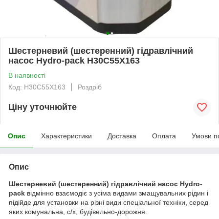
Шестерневий (шестеренний) гідравлічний
насос Hydro-pack H30C55X163
В наявності
Код: H30C55X163
Роздріб
Ціну уточнюйте
Опис
Характеристики
Доставка
Оплата
Умови п
Опис
Шестерневий (шестеренний) гідравлічний насос Hydro-
pack
відмінно взаємодіє з усіма видами змащувальних рідин і
підійде для установки на різні види спеціальної техніки, серед
яких комунальна, с/х, будівельно-дорожня.