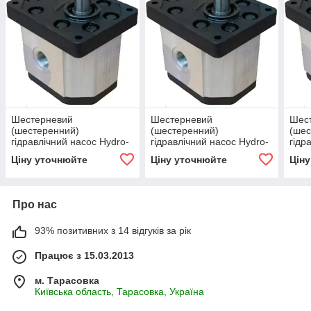
Шестерневий
Шестерневий
Шес
(шестеренний)
(шестеренний)
(шес
гідравлічний насос Hydro-
гідравлічний насос Hydro-
гідр
pack H30C20X163
pack H30C22.5X163
pac
Ціну уточнюйте
Ціну уточнюйте
Цін
Про нас
93% позитивних з 14 відгуків за рік
Працює з 15.03.2013
м. Тарасовка
Київська область, Тарасовка, Україна