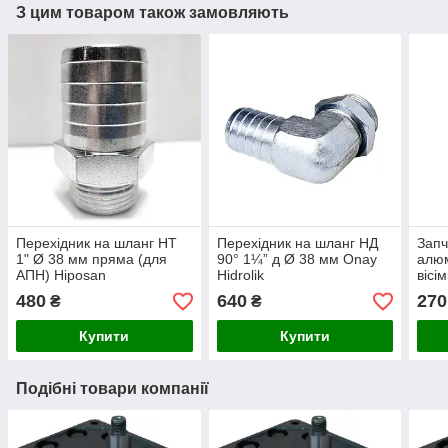
З цим товаром також замовляють
Перехідник на шланг НТ
Перехідник на шланг НД
Запч
1" Ø 38 мм пряма (для
90° 1¼” д Ø 38 мм Onay
алюм
АПН) Hiposan
Hidrolik
вісі
Maki
480
640
270
₴
₴
Купити
Купити
Подібні товари компанії