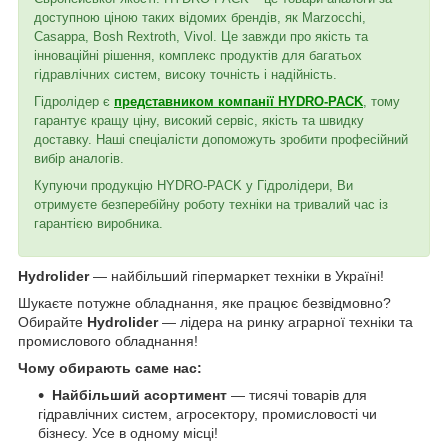
доступною ціною таких відомих брендів, як Marzocchi,
Casappa, Bosh Rextroth, Vivol. Це завжди про якість та
інноваційні рішення, комплекс продуктів для багатьох
гідравлічних систем, високу точність і надійність.
Гідролідер є
представником компанії HYDRO-PACK
, тому
гарантує кращу ціну, високий сервіс, якість та швидку
доставку. Наші спеціалісти допоможуть зробити професійний
вибір аналогів.
Купуючи продукцію HYDRO-PACK у Гідролідери, Ви
отримуєте безперебійну роботу техніки на тривалий час із
гарантією виробника.
Hydrolider
— найбільший гіпермаркет техніки в Україні!
Шукаєте потужне обладнання, яке працює безвідмовно?
Обирайте
Hydrolider
— лідера на ринку аграрної техніки та
промислового обладнання!
Чому обирають саме нас:
Найбільший асортимент
— тисячі товарів для
гідравлічних систем, агросектору, промисловості чи
бізнесу. Усе в одному місці!