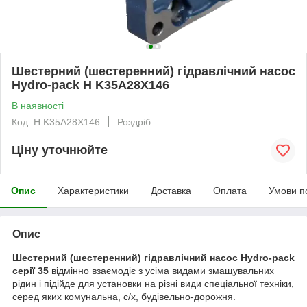
Шестерний (шестеренний) гідравлічний насос
Hydro-pack H K35A28X146
В наявності
Код: H K35A28X146
Роздріб
Ціну уточнюйте
Опис
Характеристики
Доставка
Оплата
Умови п
Опис
Шестерний (шестеренний) гідравлічний насос Hydro-pack
серії 35
відмінно взаємодіє з усіма видами змащувальних
рідин і підійде для установки на різні види спеціальної техніки,
серед яких комунальна, с/х, будівельно-дорожня.