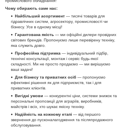
промислового обладнання!
Чому обирають саме нас:
Найбільший асортимент
— тисячі товарів для
гідравлічних систем, агросектору, промисловості чи
бізнесу. Усе в одному місці!
Гарантована якість
— ми офіційні дилери провідних
світових брендів. Пропонуємо лише перевірену техніку,
яка служить довго.
Професійна підтримка
— індивідуальний підбір,
технічні консультації, монтаж і сервіс будь-якої
складності. Ми не просто продаємо — ми вирішуємо
ваші задачі!
Для бізнесу та приватних осіб
— пропонуємо
ефективні рішення як для підприємств, так і для
приватних клієнтів.
Вигідні умови
— конкурентні ціни, системи знижок та
персональні пропозиції для аграріїв, виробників,
майстрів і всіх, хто шукає якісну техніку.
Надійність на кожному етапі
— від першого
звернення до пусконалагодження та післяпродажного
обслуговування.