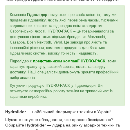
Компанія
Гідролідер
піклується про своїх клієнтів, тому ми
продаємо гідравліку, якість якої перевірена часом, тисячами
задоволених клієнтів та відповідає всім стандартам
Європейської якості. HYDRO-PACK – це товари-аналоги за
доступною ціною таких відомих брендів, як Marzocchi,
Casappa, Bosh Rextroth, Vivol. Це завжди про якість та
інноваційні рішення, комплекс продуктів для багатьох
гідравлічних систем, високу точність і надійність.
Гідролідер є
представником компанії HYDRO-PACK
, тому
гарантує кращу ціну, високий сервіс, якість та швидку
доставку. Наші спеціалісти допоможуть зробити професійний
вибір аналогів.
Купуючи продукцію HYDRO-PACK у Гідролідери, Ви
отримуєте безперебійну роботу техніки на тривалий час із
гарантією виробника.
Hydrolider
— найбільший гіпермаркет техніки в Україні!
Шукаєте потужне обладнання, яке працює безвідмовно?
Обирайте
Hydrolider
— лідера на ринку аграрної техніки та