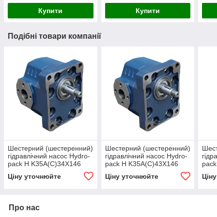
Купити
Купити
Подібні товари компанії
Шестерний (шестеренний)
Шестерний (шестеренний)
Шест
гідравлічний насос Hydro-
гідравлічний насос Hydro-
гідр
pack H K35A(C)34X146
pack H K35A(C)43X146
pack
(серія 35)
(серія 35)
(сер
Ціну уточнюйте
Ціну уточнюйте
Цін
Про нас