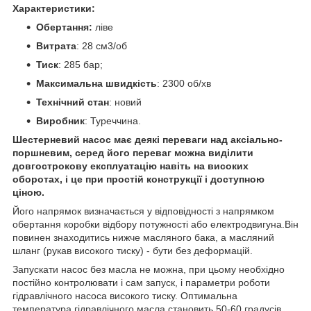
Характеристики:
Обертання:
ліве
Витрата
: 28 см3/об
Тиск
: 285 бар;
Максимальна швидкість
: 2300 об/хв
Технічний стан
: новий
Виробник
: Туреччина.
Шестерневий насос має деякі переваги над аксіально-
поршневим, серед його переваг можна виділити
довгострокову експлуатацію навіть на високих
оборотах, і це при простій конструкції і доступною
ціною.
Його напрямок визначається у відповідності з напрямком
обертання коробки відбору потужності або електродвигуна.Він
повинен знаходитись нижче масляного бака, а масляний
шланг (рукав високого тиску) - бути без деформацій.
Запускати насос без масла не можна, при цьому необхідно
постійно контролювати і сам запуск, і параметри роботи
гідравлічного насоса високого тиску. Оптимальна
температура гідравлічного масла становить 50-60 градусів.