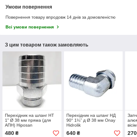
Умови повернення
Повернення товару впродовж 14 днів за домовленістю
Всі умови повернення
З цим товаром також замовляють
Перехідник на шланг НТ
Перехідник на шланг НД
Запч
1" Ø 38 мм пряма (для
90° 1¼” д Ø 38 мм Onay
алюм
АПН) Hiposan
Hidrolik
вісі
Maki
480
640
270
₴
₴