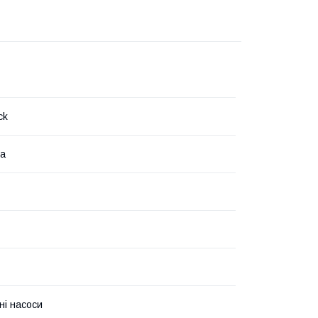
ck
на
ні насоси