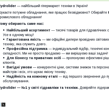
ydrolider
— найбільший гіпермаркет техніки в Україні!
укаєте потужне обладнання, яке працює безвідмовно? Обирайте
ромислового обладнання!
Чому обирають саме нас:
Найбільший асортимент
— тисячі товарів для гідравлічних с
Усе в одному місці!
Гарантована якість
— ми офіційні дилери провідних світови
техніку, яка служить довго.
Професійна підтримка
— індивідуальний підбір, технічні кон
складності. Ми не просто продаємо — ми вирішуємо ваші задачі!
Для бізнесу та приватних осіб
— пропонуємо ефективні ріше
клієнтів.
Вигідні умови
— конкурентні ціни, системи знижок та персонал
майстрів і всіх, хто шукає якісну техніку.
Надійність на кожному етапі
— від першого звернення до п
обслуговування.
ydrolider — №1 у світі гідравліки та техніки.
Довіряйте лідера