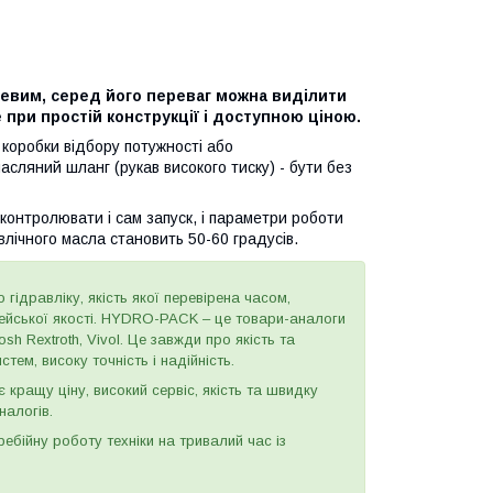
евим, серед його переваг можна виділити
 при простій конструкції і доступною ціною.
 коробки відбору потужності або
сляний шланг (рукав високого тиску) - бути без
контролювати і сам запуск, і параметри роботи
влічного масла становить 50-60 градусів.
 гідравліку, якість якої перевірена часом,
пейської якості. HYDRO-PACK – це товари-аналоги
h Rextroth, Vivol. Це завжди про якість та
тем, високу точність і надійність.
є кращу ціну, високий сервіс, якість та швидку
налогів.
бійну роботу техніки на тривалий час із