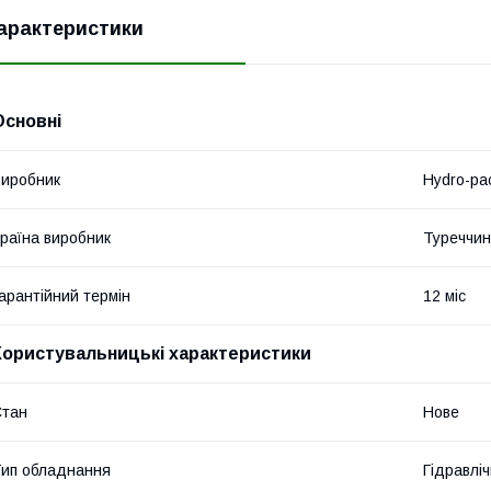
арактеристики
Основні
иробник
Hydro-pa
раїна виробник
Туреччи
арантійний термін
12 міс
Користувальницькі характеристики
Стан
Нове
ип обладнання
Гідравліч