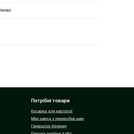
ленко
Потрібні товари
Косарка для картоплі
Міні-завод з переробки шин
Генератор Kingway
Парова турбіна 3 кВт