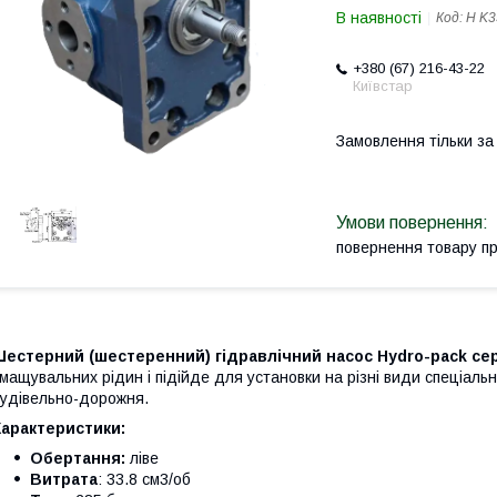
В наявності
Код:
H K
+380 (67) 216-43-22
Київстар
Замовлення тільки з
повернення товару п
естерний (шестеренний) гідравлічний насос Hydro-pack сер
мащувальних рідин і підійде для установки на різні види спеціально
удівельно-дорожня.
Характеристики:
Обертання:
ліве
Витрата
: 33.8 см3/об