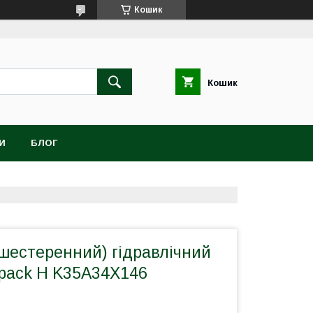
Кошик
Кошик
И
БЛОГ
шестеренний) гідравлічний
-pack H K35A34X146