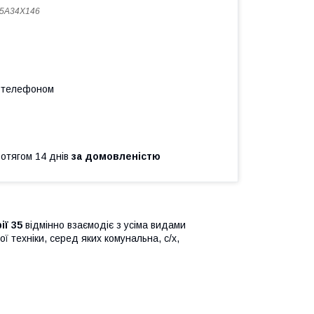
35A34X146
а телефоном
ротягом 14 днів
за домовленістю
ії 35
відмінно взаємодіє з усіма видами
ї техніки, серед яких комунальна, с/х,