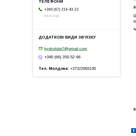
H
+380 (67) 216-43-22
Ш
Київстар
п
hydrolider7@gmail.com
+380 (66) 350-52-66
Тел. Молдова
+37322803105
H