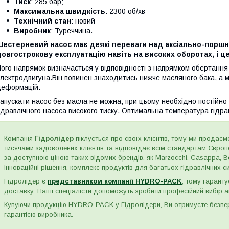
Тиск
: 285 бар;
Максимальна швидкість
: 2300 об/хв
Технічний стан
: новий
Виробник
: Туреччина.
Шестерневий насос має деякі переваги над аксіально-поршн
овгострокову експлуатацію навіть на високих оборотах, і це
ого напрямок визначається у відповідності з напрямком обертання
лектродвигуна.Він повинен знаходитись нижче масляного бака, а ма
еформацій.
апускати насос без масла не можна, при цьому необхідно постійно 
ідравлічного насоса високого тиску. Оптимальна температура гідра
Компанія
Гідролідер
піклується про своїх клієнтів, тому ми продаємо
тисячами задоволених клієнтів та відповідає всім стандартам Євро
за доступною ціною таких відомих брендів, як Marzocchi, Casappa, Bos
інноваційні рішення, комплекс продуктів для багатьох гідравлічних сис
Гідролідер є
представником компанії HYDRO-PACK
, тому гаранту
доставку. Наші спеціалісти допоможуть зробити професійний вибір а
Купуючи продукцію HYDRO-PACK у Гідролідери, Ви отримуєте безпере
гарантією виробника.