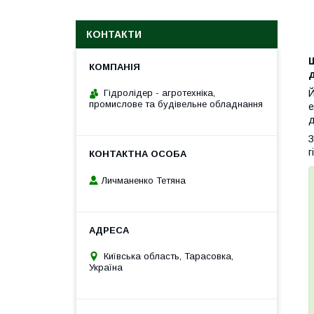
КОНТАКТИ
д
Гідролідер - агротехніка,
Й
промислове та будівельне обладнання
е
д
З
г
Личманенко Тетяна
Київська область, Тарасовка,
Україна