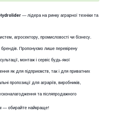
Hydrolider
— лідера на ринку аграрної техніки та
истем, агросектору, промисловості чи бізнесу.
х брендів. Пропонуємо лише перевірену
сультації, монтаж і сервіс будь-якої
ння як для підприємств, так і для приватних
ьні пропозиції для аграріїв, виробників,
усконалагодження та післяпродажного
м — обирайте найкраще!