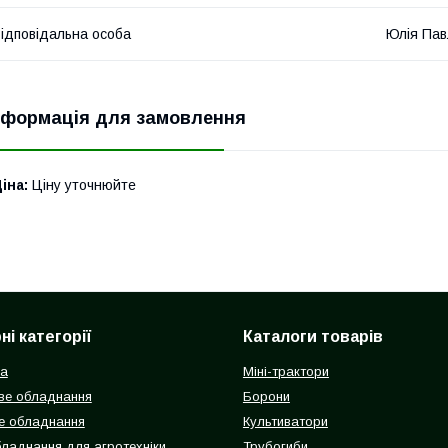
ідповідальна особа
Юлія Пав
нформація для замовлення
іна:
Ціну уточнюйте
і категорії
Каталоги товарів
ка
Міні-трактори
ве обладнання
Борони
е обладнання
Культиватори
бладнання для агротехніки
Трубогиби