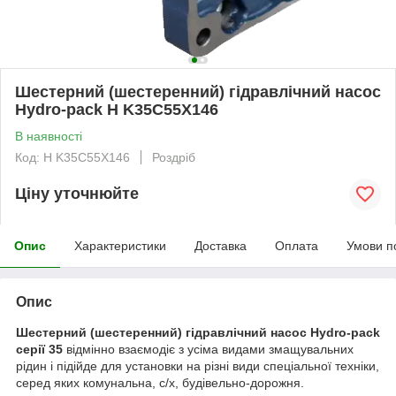
Шестерний (шестеренний) гідравлічний насос
Hydro-pack H K35C55X146
В наявності
Код: H K35C55X146
Роздріб
Ціну уточнюйте
Опис
Характеристики
Доставка
Оплата
Умови п
Опис
Шестерний (шестеренний) гідравлічний насос Hydro-pack
серії 35
відмінно взаємодіє з усіма видами змащувальних
рідин і підійде для установки на різні види спеціальної техніки,
серед яких комунальна, с/х, будівельно-дорожня.