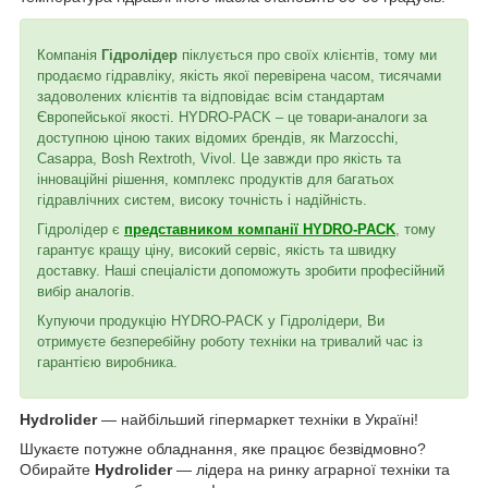
Компанія
Гідролідер
піклується про своїх клієнтів, тому ми
продаємо гідравліку, якість якої перевірена часом, тисячами
задоволених клієнтів та відповідає всім стандартам
Європейської якості. HYDRO-PACK – це товари-аналоги за
доступною ціною таких відомих брендів, як Marzocchi,
Casappa, Bosh Rextroth, Vivol. Це завжди про якість та
інноваційні рішення, комплекс продуктів для багатьох
гідравлічних систем, високу точність і надійність.
Гідролідер є
представником компанії HYDRO-PACK
, тому
гарантує кращу ціну, високий сервіс, якість та швидку
доставку. Наші спеціалісти допоможуть зробити професійний
вибір аналогів.
Купуючи продукцію HYDRO-PACK у Гідролідери, Ви
отримуєте безперебійну роботу техніки на тривалий час із
гарантією виробника.
Hydrolider
— найбільший гіпермаркет техніки в Україні!
Шукаєте потужне обладнання, яке працює безвідмовно?
Обирайте
Hydrolider
— лідера на ринку аграрної техніки та