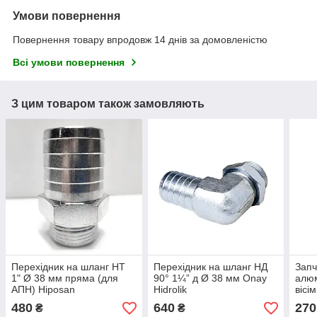
Умови повернення
Повернення товару впродовж 14 днів за домовленістю
Всі умови повернення
З цим товаром також замовляють
Перехідник на шланг НТ
Перехідник на шланг НД
Запч
1" Ø 38 мм пряма (для
90° 1¼” д Ø 38 мм Onay
алюм
АПН) Hiposan
Hidrolik
вісі
Maki
480
640
270
₴
₴