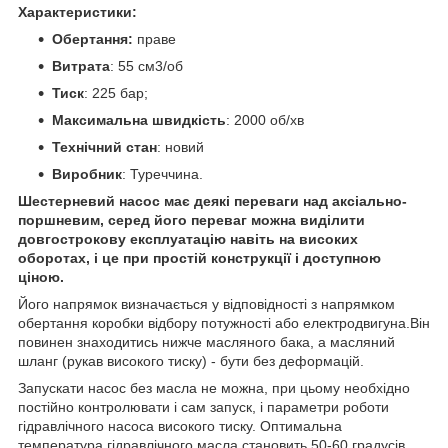
Характеристики:
Обертання:
праве
Витрата
: 55 см3/об
Тиск
: 225 бар;
Максимальна швидкість
: 2000 об/хв
Технічний стан
: новий
Виробник
: Туреччина.
Шестерневий насос має деякі переваги над аксіально-
поршневим, серед його переваг можна виділити
довгострокову експлуатацію навіть на високих
оборотах, і це при простій конструкції і доступною
ціною.
Його напрямок визначається у відповідності з напрямком
обертання коробки відбору потужності або електродвигуна.Він
повинен знаходитись нижче масляного бака, а масляний
шланг (рукав високого тиску) - бути без деформацій.
Запускати насос без масла не можна, при цьому необхідно
постійно контролювати і сам запуск, і параметри роботи
гідравлічного насоса високого тиску. Оптимальна
температура гідравлічного масла становить 50-60 градусів.