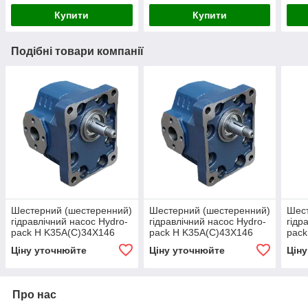
Купити
Купити
Подібні товари компанії
Шестерний (шестеренний)
Шестерний (шестеренний)
Шест
гідравлічний насос Hydro-
гідравлічний насос Hydro-
гідр
pack H K35A(C)34X146
pack H K35A(C)43X146
pack
(серія 35)
(серія 35)
(сер
Ціну уточнюйте
Ціну уточнюйте
Цін
Про нас