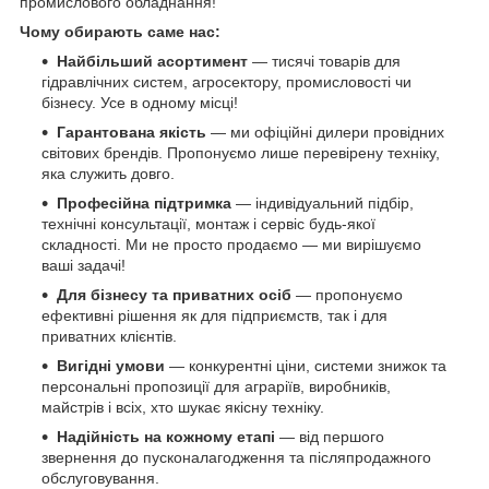
промислового обладнання!
Чому обирають саме нас:
Найбільший асортимент
— тисячі товарів для
гідравлічних систем, агросектору, промисловості чи
бізнесу. Усе в одному місці!
Гарантована якість
— ми офіційні дилери провідних
світових брендів. Пропонуємо лише перевірену техніку,
яка служить довго.
Професійна підтримка
— індивідуальний підбір,
технічні консультації, монтаж і сервіс будь-якої
складності. Ми не просто продаємо — ми вирішуємо
ваші задачі!
Для бізнесу та приватних осіб
— пропонуємо
ефективні рішення як для підприємств, так і для
приватних клієнтів.
Вигідні умови
— конкурентні ціни, системи знижок та
персональні пропозиції для аграріїв, виробників,
майстрів і всіх, хто шукає якісну техніку.
Надійність на кожному етапі
— від першого
звернення до пусконалагодження та післяпродажного
обслуговування.