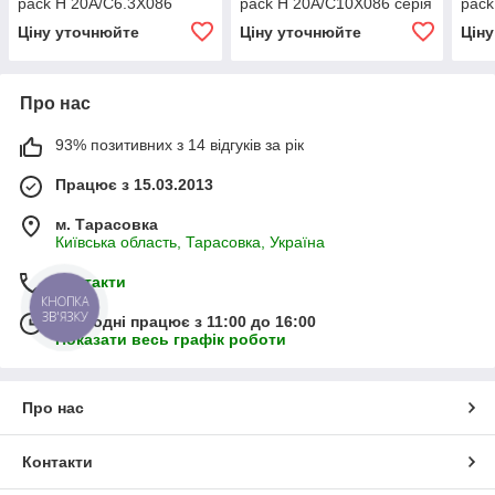
pack H 20A/C6.3X086
pack H 20A/C10X086 серія
pack
серія 20)
20)
20)
Ціну уточнюйте
Ціну уточнюйте
Цін
Про нас
93% позитивних з 14 відгуків за рік
Працює з 15.03.2013
м. Тарасовка
Київська область, Тарасовка, Україна
Контакти
КНОПКА
ЗВ'ЯЗКУ
Сьогодні працює з 11:00 до 16:00
Показати весь графік роботи
Про нас
Контакти