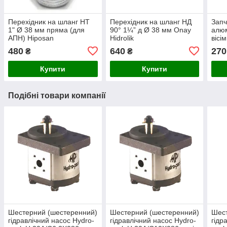
Перехідник на шланг НТ
Перехідник на шланг НД
Запч
1" Ø 38 мм пряма (для
90° 1¼” д Ø 38 мм Onay
алюм
АПН) Hiposan
Hidrolik
вісі
Maki
480
640
270
₴
₴
Купити
Купити
Подібні товари компанії
Шестерний (шестеренний)
Шестерний (шестеренний)
Шест
гідравлічний насос Hydro-
гідравлічний насос Hydro-
гідр