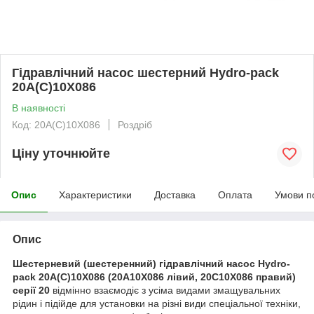
Гідравлічний насос шестерний Hydro-pack
20A(C)10X086
В наявності
Код: 20A(C)10X086
Роздріб
Ціну уточнюйте
Опис
Характеристики
Доставка
Оплата
Умови п
Опис
Шестерневий (шестеренний) гідравлічний насос Hydro-
pack 20A(C)10X086 (20A10X086 лівий, 20C10X086 правий)
серії 20
відмінно взаємодіє з усіма видами змащувальних
рідин і підійде для установки на різні види спеціальної техніки,