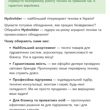
отримуєте безперебійну роботу техніки на тривалий час із
гарантією виробника.
Hydrolider
— найбільший гіпермаркет техніки в Україні!
Шукаєте потужне обладнання, яке працює безвідмовно?
Обирайте
Hydrolider
— лідера на ринку аграрної техніки та
промислового обладнання!
Чому обирають саме нас:
Найбільший асортимент
— тисячі товарів для
гідравлічних систем, агросектору, промисловості чи
бізнесу. Усе в одному місці!
Гарантована якість
— ми офіційні дилери провідних
світових брендів. Пропонуємо лише перевірену техніку,
яка служить довго.
Професійна підтримка
— індивідуальний підбір,
технічні консультації, монтаж і сервіс будь-якої
складності. Ми не просто продаємо — ми вирішуємо
ваші задачі!
Для бізнесу та приватних осіб
— пропонуємо
ефективні рішення як для підприємств, так і для
приватних клієнтів.