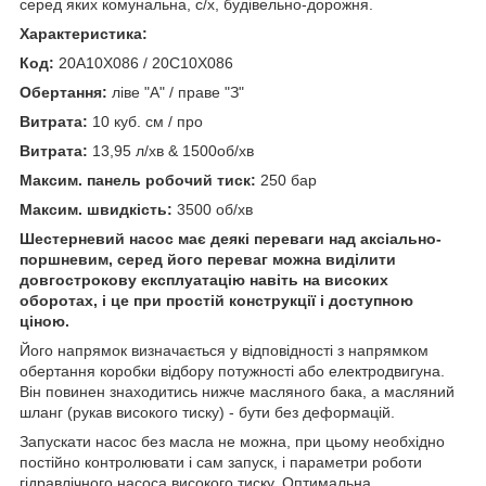
серед яких комунальна, с/х, будівельно-дорожня.
Характеристика:
Код:
20A10X086 / 20C10X086
Обертання:
ліве "А" / праве "З"
Витрата:
10 куб. см / про
Витрата:
13,95 л/хв & 1500об/хв
Максим. панель робочий тиск:
250 бар
Максим. швидкість:
3500 об/хв
Шестерневий насос має деякі переваги над аксіально-
поршневим, серед його переваг можна виділити
довгострокову експлуатацію навіть на високих
оборотах, і це при простій конструкції і доступною
ціною.
Його напрямок визначається у відповідності з напрямком
обертання коробки відбору потужності або електродвигуна.
Він повинен знаходитись нижче масляного бака, а масляний
шланг (рукав високого тиску) - бути без деформацій.
Запускати насос без масла не можна, при цьому необхідно
постійно контролювати і сам запуск, і параметри роботи
гідравлічного насоса високого тиску. Оптимальна