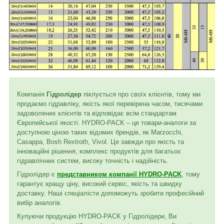
Компанія
Гідролідер
піклується про своїх клієнтів, тому ми
продаємо гідравліку, якість якої перевірена часом, тисячами
задоволених клієнтів та відповідає всім стандартам
Європейської якості. HYDRO-PACK – це товари-аналоги за
доступною ціною таких відомих брендів, як Marzocchi,
Casappa, Bosh Rextroth, Vivol. Це завжди про якість та
інноваційні рішення, комплекс продуктів для багатьох
гідравлічних систем, високу точність і надійність.
Гідролідер є
представником компанії HYDRO-PACK
, тому
гарантує кращу ціну, високий сервіс, якість та швидку
доставку. Наші спеціалісти допоможуть зробити професійний
вибір аналогів.
Купуючи продукцію HYDRO-PACK у Гідролідери, Ви