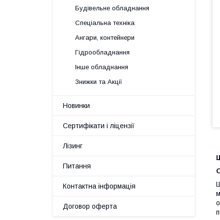
Будівельне обладнання
Спеціальна техніка
Ангари, контейнери
Гідрообладнання
Інше обладнання
Знижки та Акції
Новинки
Сертифікати і ліцензії
Лізинг
Ш
Питання
Ш
Контактна інформація
м
о
Договор оферта
п