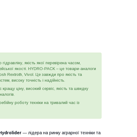
 гідравліку, якість якої перевірена часом,
пейської якості. HYDRO-PACK – це товари-аналоги
h Rextroth, Vivol. Це завжди про якість та
тем, високу точність і надійність.
є кращу ціну, високий сервіс, якість та швидку
налогів.
бійну роботу техніки на тривалий час із
Hydrolider
— лідера на ринку аграрної техніки та