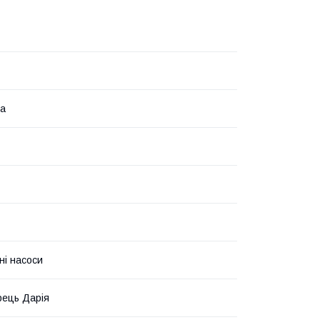
на
ні насоси
ець Дарія