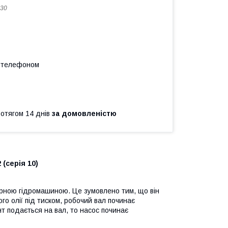
30
а телефоном
ротягом 14 днів
за домовленістю
(серія 10)
орною гідромашиною. Це зумовлено тим, що він
го олії під тиском, робочий вал починає
т подається на вал, то насос починає