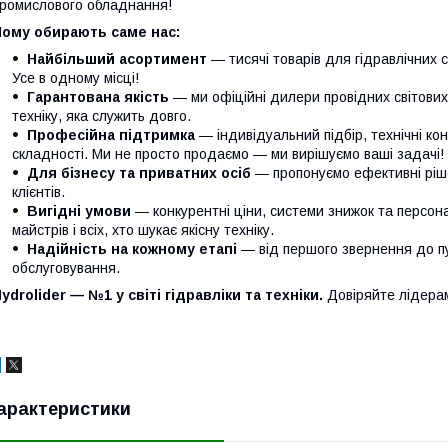
ромислового обладнання!
Чому обирають саме нас:
Найбільший асортимент
— тисячі товарів для гідравлічних с
Усе в одному місці!
Гарантована якість
— ми офіційні дилери провідних світови
техніку, яка служить довго.
Професійна підтримка
— індивідуальний підбір, технічні кон
складності. Ми не просто продаємо — ми вирішуємо ваші задачі!
Для бізнесу та приватних осіб
— пропонуємо ефективні ріше
клієнтів.
Вигідні умови
— конкурентні ціни, системи знижок та персонал
майстрів і всіх, хто шукає якісну техніку.
Надійність на кожному етапі
— від першого звернення до п
обслуговування.
ydrolider — №1 у світі гідравліки та техніки.
Довіряйте лідера
арактеристики