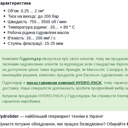
Характеристика
Об'єм: 0,25 ... 2 см³
Тиск на виході: до 200 бар
Швидкість: 750… 3500 об / мин
Температура рідини: -20… + 80 ° C
Робоча рідина:гідравлічні масла
В'язкість: 16… 200 мм² / с
Ступінь фільтрації: 15-25 мкм
Компанія
Гідролідер
піклується про своїх клієнтів, тому ми продаємо
тисячами задоволених клієнтів та відповідає всім стандартам Євро
за доступною ціною таких відомих брендів, як Marzocchi, Casappa, Bos
інноваційні рішення, комплекс продуктів для багатьох гідравлічних сис
Гідролідер є
представником компанії HYDRO-PACK
, тому гаранту
доставку. Наші спеціалісти допоможуть зробити професійний вибір а
Купуючи продукцію HYDRO-PACK у Гідролідери, Ви отримуєте безпере
гарантією виробника.
ydrolider
— найбільший гіпермаркет техніки в Україні!
укаєте потужне обладнання, яке працює безвідмовно? Обирайте