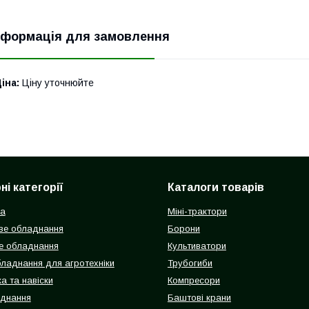
нформація для замовлення
іна:
Ціну уточнюйте
і категорії
Каталоги товарів
ка
Міні-трактори
ве обладнання
Борони
е обладнання
Культиватори
бладнання для агротехніки
Трубогиби
а та навіски
Компресори
аднання
Баштові крани