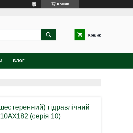
Кошик
Кошик
И
БЛОГ
шестеренний) гідравлічний
 10АХ182 (серія 10)