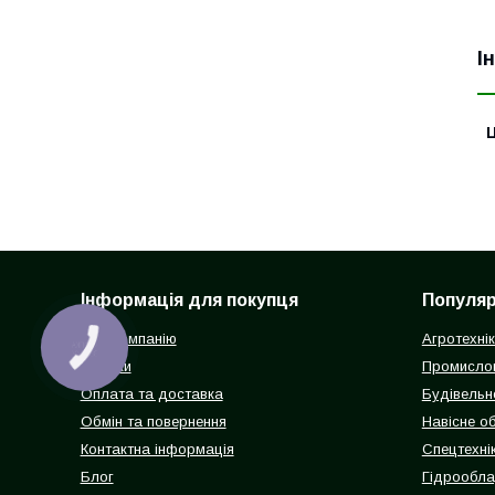
І
Ц
Інформація для покупця
Популярн
Про компанію
Агротехні
КНОПКА
ЗВ'ЯЗКУ
Відгуки
Промисло
Оплата та доставка
Будівельн
Обмін та повернення
Навісне о
Контактна інформація
Спецтехнік
Блог
Гідрообл