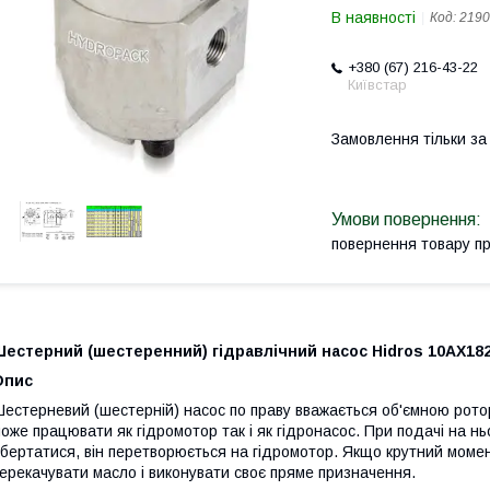
В наявності
Код:
2190
+380 (67) 216-43-22
Київстар
Замовлення тільки з
повернення товару п
естерний (шестеренний) гідравлічний насос Hidros 10АХ182 
Опис
естерневий (шестерній) насос по праву вважається об'ємною рот
оже працювати як гідромотор так і як гідронасос. При подачі на ньо
бертатися, він перетворюється на гідромотор. Якщо крутний момен
ерекачувати масло і виконувати своє пряме призначення.