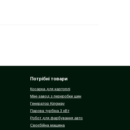
Потрібні товари
Косарка для картоплі
Міні-завод з переробки шин
Генератор Kingway
Парова турбіна 3 кВт
Робот для фарбування авто
Своєбійна машина