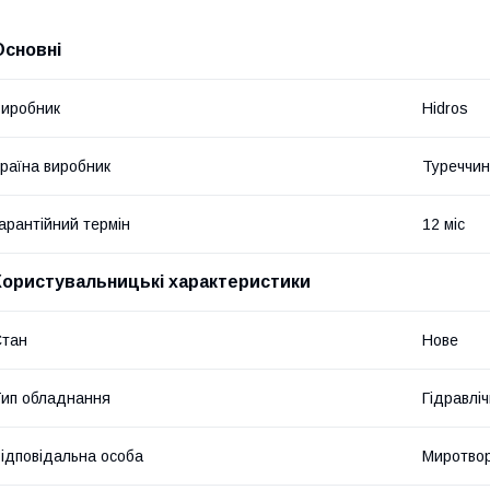
Основні
иробник
Hidros
раїна виробник
Туреччи
арантійний термін
12 міс
Користувальницькі характеристики
Стан
Нове
ип обладнання
Гідравліч
ідповідальна особа
Миротвор