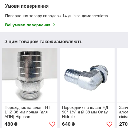
Умови повернення
Повернення товару впродовж 14 днів за домовленістю
Всі умови повернення
З цим товаром також замовляють
Перехідник на шланг НТ
Перехідник на шланг НД
Запч
1" Ø 38 мм пряма (для
90° 1¼” д Ø 38 мм Onay
алюм
АПН) Hiposan
Hidrolik
вісі
Maki
480
640
270
₴
₴