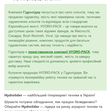
Компанія
Гідролідер
піклується про своїх клієнтів, тому ми
продаємо гідравліку, якість якої перевірена часом, тисячами
задоволених клієнтів та відповідає всім стандартам
Європейської якості. HYDRO-PACK – це товари-аналоги за
доступною ціною таких відомих брендів, як Marzocchi,
Casappa, Bosh Rextroth, Vivol. Це завжди про якість та
інноваційні рішення, комплекс продуктів для багатьох
гідравлічних систем, високу точність і надійність.
Гідролідер є
представником компанії HYDRO-PACK
, тому
гарантує кращу ціну, високий сервіс, якість та швидку
доставку. Наші спеціалісти допоможуть зробити професійний
вибір аналогів.
Купуючи продукцію HYDRO-PACK у Гідролідери, Ви
отримуєте безперебійну роботу техніки на тривалий час із
гарантією виробника.
Hydrolider
— найбільший гіпермаркет техніки в Україні!
Шукаєте потужне обладнання, яке працює безвідмовно?
Обирайте
Hydrolider
— лідера на ринку аграрної техніки та