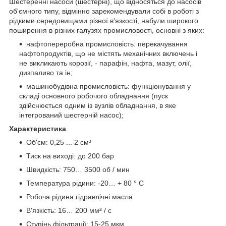
Шестеренні насоси (шестерні), що відносяться до насосів
об'ємного типу, відмінно зарекомендували собі в роботі з
рідкими середовищами різної в'язкості, набули широкого
поширення в різних галузях промисловості, основні з яких:
нафтопереробна промисловість: перекачування
нафтопродуктів, що не містять механічних включень і
не викликають корозії, - парафін, нафта, мазут, олії,
дизпаливо та ін;
машинобудівна промисловість: функціонування у
складі основного робочого обладнання (пуск
здійснюється одним із вузлів обладнання, в яке
інтегрований шестерній насос);
Характеристика
Об'єм: 0,25 ... 2 см³
Тиск на виході: до 200 бар
Швидкість: 750… 3500 об / мин
Температура рідини: -20… + 80 ° C
Робоча рідина:гідравлічні масла
В'язкість: 16… 200 мм² / с
Ступінь фільтрації: 15-25 мкм