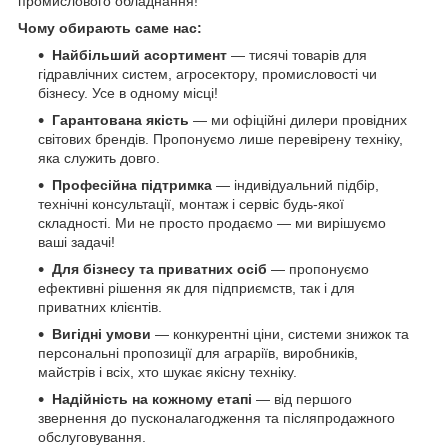
промислового обладнання!
Чому обирають саме нас:
Найбільший асортимент
— тисячі товарів для
гідравлічних систем, агросектору, промисловості чи
бізнесу. Усе в одному місці!
Гарантована якість
— ми офіційні дилери провідних
світових брендів. Пропонуємо лише перевірену техніку,
яка служить довго.
Професійна підтримка
— індивідуальний підбір,
технічні консультації, монтаж і сервіс будь-якої
складності. Ми не просто продаємо — ми вирішуємо
ваші задачі!
Для бізнесу та приватних осіб
— пропонуємо
ефективні рішення як для підприємств, так і для
приватних клієнтів.
Вигідні умови
— конкурентні ціни, системи знижок та
персональні пропозиції для аграріїв, виробників,
майстрів і всіх, хто шукає якісну техніку.
Надійність на кожному етапі
— від першого
звернення до пусконалагодження та післяпродажного
обслуговування.