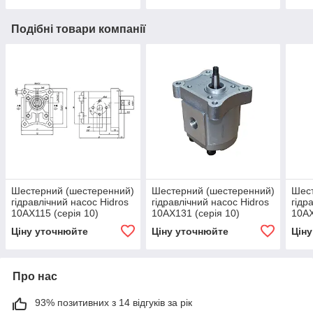
Подібні товари компанії
Шестерний (шестеренний)
Шестерний (шестеренний)
Шест
гідравлічний насос Hidros
гідравлічний насос Hidros
гідр
10АХ115 (серія 10)
10АХ131 (серія 10)
10АХ
Ціну уточнюйте
Ціну уточнюйте
Цін
Про нас
93% позитивних з 14 відгуків за рік