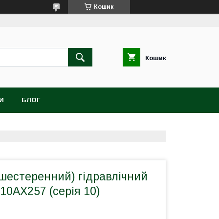
Кошик
Кошик
И
БЛОГ
шестеренний) гідравлічний
 10АХ257 (серія 10)