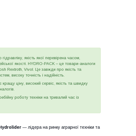
 гідравліку, якість якої перевірена часом,
пейської якості. HYDRO-PACK – це товари-аналоги
h Rextroth, Vivol. Це завжди про якість та
тем, високу точність і надійність.
є кращу ціну, високий сервіс, якість та швидку
налогів.
бійну роботу техніки на тривалий час із
Hydrolider
— лідера на ринку аграрної техніки та