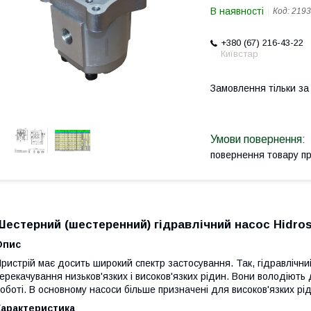
В наявності
Код:
2193
+380 (67) 216-43-22
Київстар
Замовлення тільки з
повернення товару п
Шестерний (шестеренний) гідравлічний насос Hidros 
Опис
ристрій має досить широкий спектр застосування. Так, гідравлічни
ерекачування низьков'язких і високов'язких рідин. Вони володіють 
оботі. В основному насоси більше призначені для високов'язких рід
Характеристика