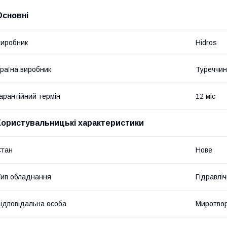
Основні
иробник
Hidros
раїна виробник
Туреччи
арантійний термін
12 міс
Користувальницькі характеристики
Стан
Нове
ип обладнання
Гідравліч
ідповідальна особа
Миротвор