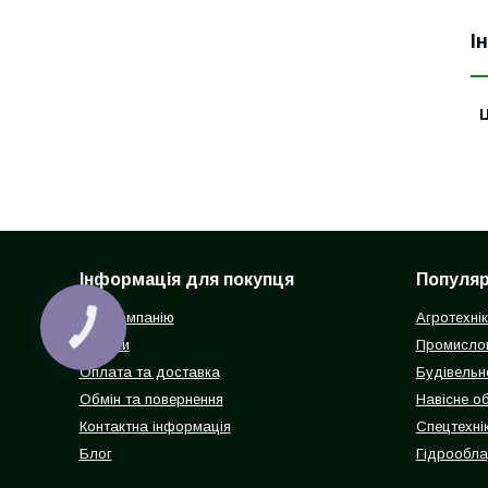
І
Ц
Інформація для покупця
Популярн
Про компанію
Агротехні
КНОПКА
ЗВ'ЯЗКУ
Відгуки
Промисло
Оплата та доставка
Будівельн
Обмін та повернення
Навісне о
Контактна інформація
Спецтехнік
Блог
Гідрообл