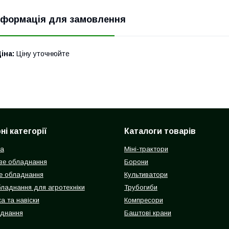
нформація для замовлення
іна:
Ціну уточнюйте
і категорії
Каталоги товарів
ка
Міні-трактори
ве обладнання
Борони
е обладнання
Культиватори
бладнання для агротехніки
Трубогиби
а та навіски
Компресори
аднання
Баштові крани