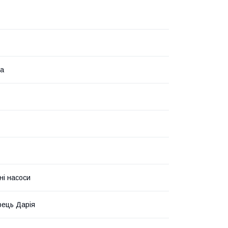
на
ні насоси
ець Дарія