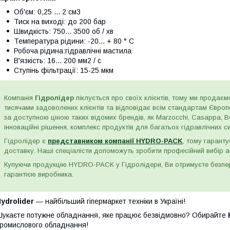
Об'єм: 0,25 ... 2 см3
Тиск на виході: до 200 бар
Швидкість: 750... 3500 об / хв
Температура рідини: -20... + 80 ° C
Робоча рідина:гідравлічні мастила
В'язкість: 16... 200 мм2 / с
Ступінь фільтрації: 15-25 мкм
Компанія
Гідролідер
піклується про своїх клієнтів, тому ми продаємо
тисячами задоволених клієнтів та відповідає всім стандартам Євро
за доступною ціною таких відомих брендів, як Marzocchi, Casappa, Bos
інноваційні рішення, комплекс продуктів для багатьох гідравлічних сис
Гідролідер є
представником компанії HYDRO-PACK
, тому гаранту
доставку. Наші спеціалісти допоможуть зробити професійний вибір а
Купуючи продукцію HYDRO-PACK у Гідролідери, Ви отримуєте безпере
гарантією виробника.
ydrolider
— найбільший гіпермаркет техніки в Україні!
укаєте потужне обладнання, яке працює безвідмовно? Обирайте
ромислового обладнання!