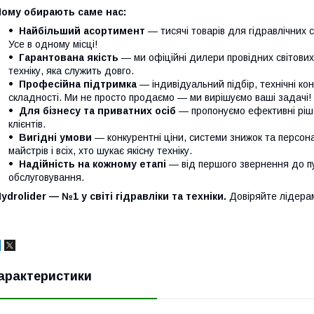
Чому обирають саме нас:
Найбільший асортимент
— тисячі товарів для гідравлічних с
Усе в одному місці!
Гарантована якість
— ми офіційні дилери провідних світови
техніку, яка служить довго.
Професійна підтримка
— індивідуальний підбір, технічні кон
складності. Ми не просто продаємо — ми вирішуємо ваші задачі!
Для бізнесу та приватних осіб
— пропонуємо ефективні ріше
клієнтів.
Вигідні умови
— конкурентні ціни, системи знижок та персонал
майстрів і всіх, хто шукає якісну техніку.
Надійність на кожному етапі
— від першого звернення до п
обслуговування.
ydrolider — №1 у світі гідравліки та техніки.
Довіряйте лідера
арактеристики