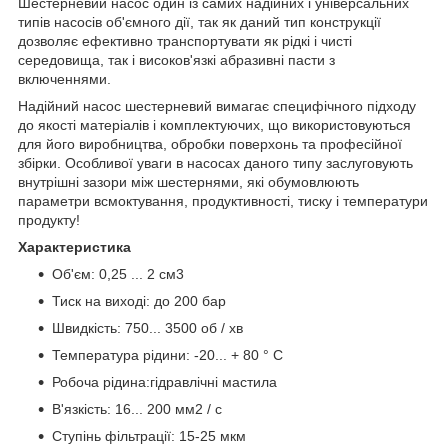
Шестерневий насос один із самих надійних і універсальних
типів насосів об'ємного дії, так як даний тип конструкції
дозволяє ефективно транспортувати як рідкі і чисті
середовища, так і високов'язкі абразивні пасти з
включеннями.
Надійний насос шестерневий вимагає специфічного підходу
до якості матеріалів і комплектуючих, що використовуються
для його виробництва, обробки поверхонь та професійної
збірки. Особливої уваги в насосах даного типу заслуговують
внутрішні зазори між шестернями, які обумовлюють
параметри всмоктування, продуктивності, тиску і температури
продукту!
Характеристика
Об'єм: 0,25 ... 2 см3
Тиск на виході: до 200 бар
Швидкість: 750... 3500 об / хв
Температура рідини: -20... + 80 ° C
Робоча рідина:гідравлічні мастила
В'язкість: 16... 200 мм2 / с
Ступінь фільтрації: 15-25 мкм