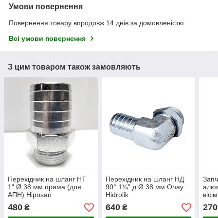
Умови повернення
Повернення товару впродовж 14 днів за домовленістю
Всі умови повернення
З цим товаром також замовляють
Перехідник на шланг НТ
Перехідник на шланг НД
Запч
1" Ø 38 мм пряма (для
90° 1¼” д Ø 38 мм Onay
алюм
АПН) Hiposan
Hidrolik
вісі
Maki
480
640
270
₴
₴