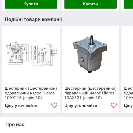
Купити
Купити
Подібні товари компанії
Шестерний (шестеренний)
Шестерний (шестеренний)
Шест
гідравлічний насос Hidros
гідравлічний насос Hidros
гідр
10АХ115 (серія 10)
10АХ131 (серія 10)
10АХ
Ціну уточнюйте
Ціну уточнюйте
Цін
Про нас