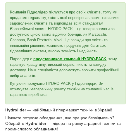
Компанія
Гідролідер
піклується про своїх клієнтів, тому ми
продаємо гідравліку, якість якої перевірена часом, тисячами
задоволених клієнтів та відповідає всім стандартам
Європейської якості. HYDRO-PACK – це товари-аналоги за
доступною ціною таких відомих брендів, як Marzocchi,
Casappa, Bosh Rextroth, Vivol. Це завжди про якість та
інноваційні рішення, комплекс продуктів для багатьох
гідравлічних систем, високу точність і надійність.
Гідролідер є
представником компанії HYDRO-PACK
, тому
гарантує кращу ціну, високий сервіс, якість та швидку
доставку. Наші спеціалісти допоможуть зробити професійний
вибір аналогів.
Купуючи продукцію HYDRO-PACK у Гідролідери, Ви
отримуєте безперебійну роботу техніки на тривалий час із
гарантією виробника.
Hydrolider
— найбільший гіпермаркет техніки в Україні!
Шукаєте потужне обладнання, яке працює безвідмовно?
Обирайте
Hydrolider
— лідера на ринку аграрної техніки та
промислового обладнання!