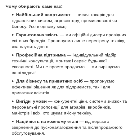
Чому обирають саме нас:
Найбільший асортимент
— тисячі товарів для
гідравлічних систем, агросектору, промисловості чи
бізнесу. Усе в одному місці!
Гарантована якість
— ми офіційні дилери провідних
світових брендів. Пропонуємо лише перевірену техніку,
яка служить довго.
Професійна підтримка
— індивідуальний підбір,
технічні консультації, монтаж і сервіс будь-якої
складності. Ми не просто продаємо — ми вирішуємо
ваші задачі!
Для бізнесу та приватних осіб
— пропонуємо
ефективні рішення як для підприємств, так і для
приватних клієнтів.
Вигідні умови
— конкурентні ціни, системи знижок та
персональні пропозиції для аграріїв, виробників,
майстрів і всіх, хто шукає якісну техніку.
Надійність на кожному етапі
— від першого
звернення до пусконалагодження та післяпродажного
обслуговування.