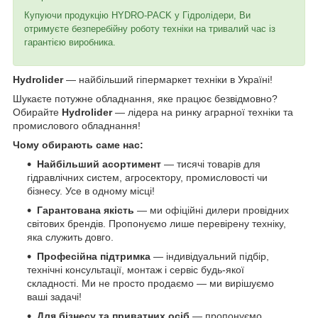
Купуючи продукцію HYDRO-PACK у Гідролідери, Ви
отримуєте безперебійну роботу техніки на тривалий час із
гарантією виробника.
Hydrolider
— найбільший гіпермаркет техніки в Україні!
Шукаєте потужне обладнання, яке працює безвідмовно?
Обирайте
Hydrolider
— лідера на ринку аграрної техніки та
промислового обладнання!
Чому обирають саме нас:
Найбільший асортимент
— тисячі товарів для
гідравлічних систем, агросектору, промисловості чи
бізнесу. Усе в одному місці!
Гарантована якість
— ми офіційні дилери провідних
світових брендів. Пропонуємо лише перевірену техніку,
яка служить довго.
Професійна підтримка
— індивідуальний підбір,
технічні консультації, монтаж і сервіс будь-якої
складності. Ми не просто продаємо — ми вирішуємо
ваші задачі!
Для бізнесу та приватних осіб
— пропонуємо