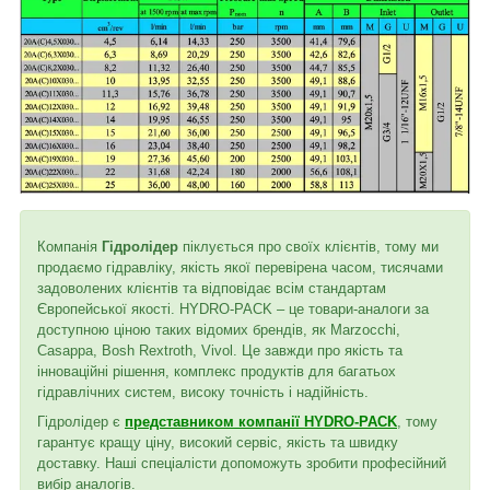
Компанія
Гідролідер
піклується про своїх клієнтів, тому ми
продаємо гідравліку, якість якої перевірена часом, тисячами
задоволених клієнтів та відповідає всім стандартам
Європейської якості. HYDRO-PACK – це товари-аналоги за
доступною ціною таких відомих брендів, як Marzocchi,
Casappa, Bosh Rextroth, Vivol. Це завжди про якість та
інноваційні рішення, комплекс продуктів для багатьох
гідравлічних систем, високу точність і надійність.
Гідролідер є
представником компанії HYDRO-PACK
, тому
гарантує кращу ціну, високий сервіс, якість та швидку
доставку. Наші спеціалісти допоможуть зробити професійний
вибір аналогів.