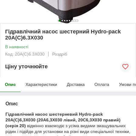
Гідравлічний насос шестерний Hydro-pack
20А(С)6.3X030
В наявності
Код: 20А(С)6.3X030
Роздріб
Ціну уточнюйте
Опис
Характеристики
Доставка
Оплата
Умови п
Опис
Гідравлічний насос шестерневий Hydro-pack
20A(C)6,3X030 (20A6,3X030 лівий, 20C6,3X030 правий)
(серія 20)
відмінно взаємодіє з усіма видами змащувальних
рідин і підійде для установки на різні види спеціальної техніки,