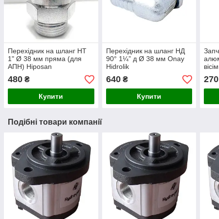
Перехідник на шланг НТ
Перехідник на шланг НД
Запч
1" Ø 38 мм пряма (для
90° 1¼” д Ø 38 мм Onay
алюм
АПН) Hiposan
Hidrolik
вісі
Maki
480
640
270
₴
₴
Купити
Купити
Подібні товари компанії