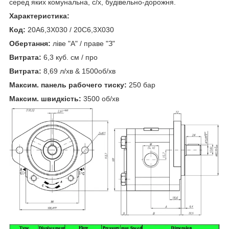
серед яких комунальна, с/х, будівельно-дорожня.
Характеристика:
Код:
20A6,3X030 / 20C6,3X030
Обертання:
ліве "А" / праве "З"
Витрата:
6,3 куб. см / про
Витрата:
8,69 л/хв & 1500об/хв
Максим. панель рабочего тиску:
250 бар
Максим. швидкість:
3500 об/хв