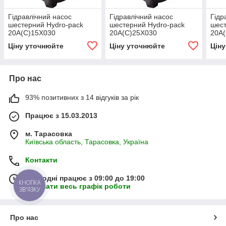
Гідравлічний насос
Гідравлічний насос
Гідр
шестерний Hydro-pack
шестерний Hydro-pack
шест
20А(С)15X030
20А(С)25X030
20А
Ціну уточнюйте
Ціну уточнюйте
Цін
Про нас
93% позитивних з 14 відгуків за рік
Працює з 15.03.2013
м. Тарасовка
Київська область, Тарасовка, Україна
Контакти
Сьогодні працює з 09:00 до 19:00
КНОПКА
Показати весь графік роботи
ЗВ'ЯЗКУ
Про нас