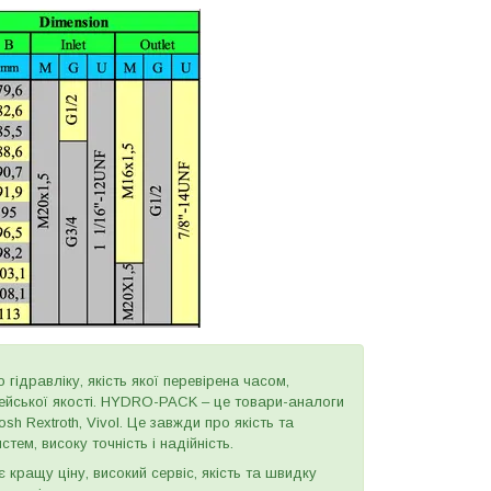
 гідравліку, якість якої перевірена часом,
пейської якості. HYDRO-PACK – це товари-аналоги
h Rextroth, Vivol. Це завжди про якість та
тем, високу точність і надійність.
є кращу ціну, високий сервіс, якість та швидку