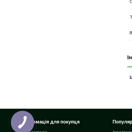
Т
В
І
Ц
Інформація для покупця
Популярн