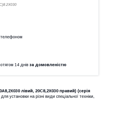
С)8.2X030
а телефоном
ротягом 14 днів
за домовленістю
A8,2X030 лівий, 20C8,2X030 правий) (серія
для установки на різні види спеціальної техніки,