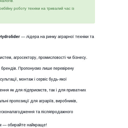
налогів.
бійну роботу техніки на тривалий час із
Hydrolider
— лідера на ринку аграрної техніки та
истем, агросектору, промисловості чи бізнесу.
х брендів. Пропонуємо лише перевірену
сультації, монтаж і сервіс будь-якої
ння як для підприємств, так і для приватних
ьні пропозиції для аграріїв, виробників,
усконалагодження та післяпродажного
м — обирайте найкраще!