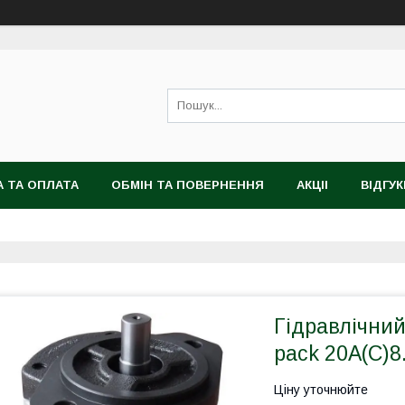
 ТА ОПЛАТА
ОБМІН ТА ПОВЕРНЕННЯ
АКЦІІ
ВІДГУК
Гідравлічни
pack 20А(С)8
Ціну уточнюйте