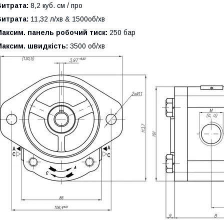
Витрата:
8,2 куб. см / про
Витрата:
11,32 л/хв & 1500об/хв
аксим. панель робочий тиск:
250 бар
аксим. швидкість:
3500 об/хв