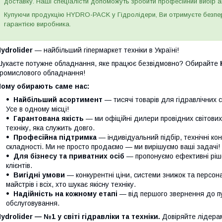
доставку. Наші спеціалісти допоможуть зробити професійний вибір а
Купуючи продукцію HYDRO-PACK у Гідролідери, Ви отримуєте безпере
гарантією виробника.
ydrolider
— найбільший гіпермаркет техніки в Україні!
укаєте потужне обладнання, яке працює безвідмовно? Обирайте
ромислового обладнання!
Чому обирають саме нас:
Найбільший асортимент
— тисячі товарів для гідравлічних с
Усе в одному місці!
Гарантована якість
— ми офіційні дилери провідних світови
техніку, яка служить довго.
Професійна підтримка
— індивідуальний підбір, технічні кон
складності. Ми не просто продаємо — ми вирішуємо ваші задачі!
Для бізнесу та приватних осіб
— пропонуємо ефективні ріше
клієнтів.
Вигідні умови
— конкурентні ціни, системи знижок та персонал
майстрів і всіх, хто шукає якісну техніку.
Надійність на кожному етапі
— від першого звернення до п
обслуговування.
ydrolider — №1 у світі гідравліки та техніки.
Довіряйте лідера