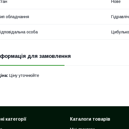
Стан
Нове
ип обладнання
Гідравліч
ідповідальна особа
Цибулько
нформація для замовлення
іна:
Ціну уточнюйте
і категорії
Каталоги товарів