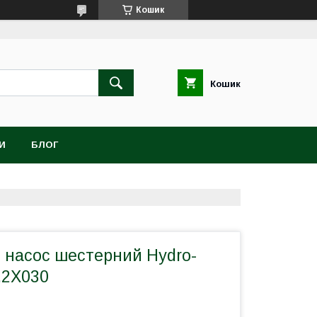
Кошик
Кошик
И
БЛОГ
й насос шестерний Hydro-
.2X030