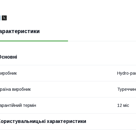
арактеристики
Основні
иробник
Hydro-pa
раїна виробник
Туреччи
арантійний термін
12 міс
Користувальницькі характеристики