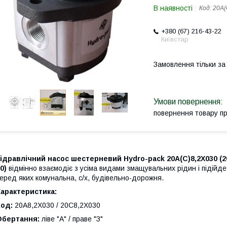
В наявності
Код:
20А(
+380 (67) 216-43-22
Київстар
Замовлення тільки з
повернення товару п
ідравлічний насос шестерневий Hydro-pack 20A(C)8,2X030 (20
20)
відмінно взаємодіє з усіма видами змащувальних рідин і підійде 
еред яких комунальна, с/х, будівельно-дорожня.
арактеристика:
Код:
20A8,2X030 / 20C8,2X030
Обертання:
ліве "А" / праве "З"