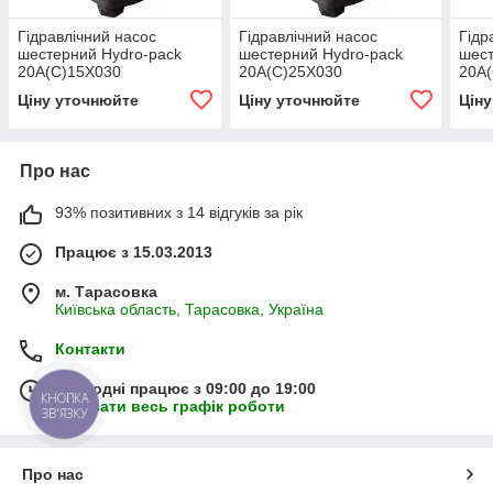
Гідравлічний насос
Гідравлічний насос
Гідр
шестерний Hydro-pack
шестерний Hydro-pack
шест
20А(С)15X030
20А(С)25X030
20А
Ціну уточнюйте
Ціну уточнюйте
Цін
Про нас
93% позитивних з 14 відгуків за рік
Працює з 15.03.2013
м. Тарасовка
Київська область, Тарасовка, Україна
Контакти
Сьогодні працює з 09:00 до 19:00
КНОПКА
Показати весь графік роботи
ЗВ'ЯЗКУ
Про нас