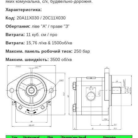
яких комунальна, с/х, будівельно-дорожня.
Характеристика:
Код:
20A11X030 / 20C11X030
Обертання:
ліве "А" / праве "З"
Витрата:
11 куб. см / про
Витрата:
15,76 л/хв & 1500об/хв
Максим. панель робочий тиск:
250 бар
Максим. швидкість:
3500 об/хв