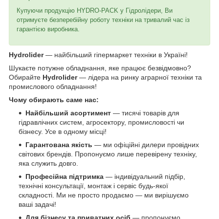
Купуючи продукцію HYDRO-PACK у Гідролідери, Ви
отримуєте безперебійну роботу техніки на тривалий час із
гарантією виробника.
Hydrolider
— найбільший гіпермаркет техніки в Україні!
Шукаєте потужне обладнання, яке працює безвідмовно?
Обирайте
Hydrolider
— лідера на ринку аграрної техніки та
промислового обладнання!
Чому обирають саме нас:
Найбільший асортимент
— тисячі товарів для
гідравлічних систем, агросектору, промисловості чи
бізнесу. Усе в одному місці!
Гарантована якість
— ми офіційні дилери провідних
світових брендів. Пропонуємо лише перевірену техніку,
яка служить довго.
Професійна підтримка
— індивідуальний підбір,
технічні консультації, монтаж і сервіс будь-якої
складності. Ми не просто продаємо — ми вирішуємо
ваші задачі!
Для бізнесу та приватних осіб
— пропонуємо