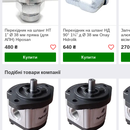
Перехідник на шланг НТ
Перехідник на шланг НД
Запч
1" Ø 38 мм пряма (для
90° 1¼” д Ø 38 мм Onay
алюм
АПН) Hiposan
Hidrolik
вісі
Maki
480
640
270
₴
₴
Купити
Купити
Подібні товари компанії