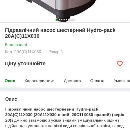
Гідравлічний насос шестерний Hydro-pack
20А(С)11X030
В наявності
Код: 20А(С)11X030
Роздріб
Ціну уточнюйте
Опис
Характеристики
Доставка
Оплата
Умови п
Опис
Гідравлічний насос шестерневий Hydro-pack
20A(C)11X030 (20A11X030 лівий, 20C11X030 правий) (серія
20)
відмінно взаємодіє з усіма видами змащувальних рідин і
підійде для установки на різні види спеціальної техніки, серед