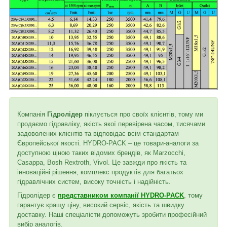
Компанія
Гідролідер
піклується про своїх клієнтів, тому ми
продаємо гідравліку, якість якої перевірена часом, тисячами
задоволених клієнтів та відповідає всім стандартам
Європейської якості. HYDRO-PACK – це товари-аналоги за
доступною ціною таких відомих брендів, як Marzocchi,
Casappa, Bosh Rextroth, Vivol. Це завжди про якість та
інноваційні рішення, комплекс продуктів для багатьох
гідравлічних систем, високу точність і надійність.
Гідролідер є
представником компанії HYDRO-PACK
, тому
гарантує кращу ціну, високий сервіс, якість та швидку
доставку. Наші спеціалісти допоможуть зробити професійний
вибір аналогів.