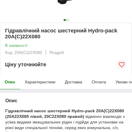
Гідравлічний насос шестерний Hydro-pack
20A(C)22X080
В наявності
Код: 20A(C)22X080
Роздріб
Ціну уточнюйте
Опис
Характеристики
Доставка
Оплата
Умови п
Опис
Гідравлічний насос шестерний Hydro-pack 20A(C)22X080
(20A22X080 лівий, 20C22X080 правий)
відмінно взаємодіє з
усіма видами змащувальних рідин і підійде для установки на
різні види спеціальної техніки, серед яких комунальна, с/х,