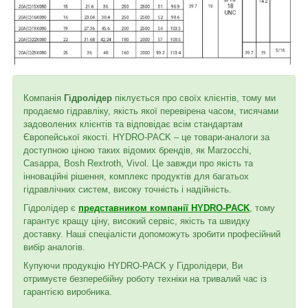
Компанія
Гідролідер
піклується про своїх клієнтів, тому ми
продаємо гідравліку, якість якої перевірена часом, тисячами
задоволених клієнтів та відповідає всім стандартам
Європейської якості. HYDRO-PACK – це товари-аналоги за
доступною ціною таких відомих брендів, як Marzocchi,
Casappa, Bosh Rextroth, Vivol. Це завжди про якість та
інноваційні рішення, комплекс продуктів для багатьох
гідравлічних систем, високу точність і надійність.
Гідролідер є
представником компанії HYDRO-PACK
, тому
гарантує кращу ціну, високий сервіс, якість та швидку
доставку. Наші спеціалісти допоможуть зробити професійний
вибір аналогів.
Купуючи продукцію HYDRO-PACK у Гідролідери, Ви
отримуєте безперебійну роботу техніки на тривалий час із
гарантією виробника.