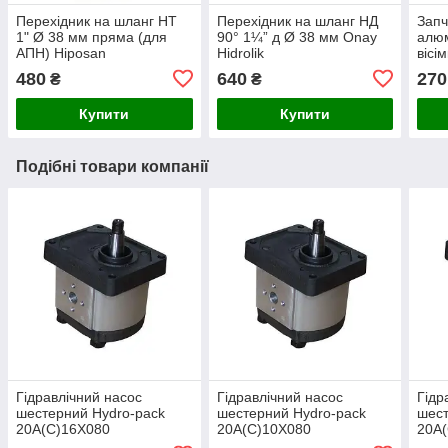
Перехідник на шланг НТ
Перехідник на шланг НД
Запч
1" Ø 38 мм пряма (для
90° 1¼” д Ø 38 мм Onay
алюм
АПН) Hiposan
Hidrolik
вісі
Maki
480
640
270
₴
₴
Купити
Купити
Подібні товари компанії
Гідравлічний насос
Гідравлічний насос
Гідр
шестерний Hydro-pack
шестерний Hydro-pack
шест
20A(C)16X080
20A(C)10X080
20A