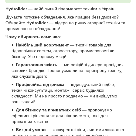
Hydrolider
— найбільший гіпермаркет техніки в Україні!
Шукаєте потужне обладнання, яке працює безвідмовно?
Обирайте
Hydrolider
— лідера на ринку аграрної техніки та
промислового обладнання!
Чому обирають саме нас:
Найбільший асортимент
— тисячі товарів для
гідравлічних систем, агросектору, промисловості чи
бізнесу. Усе в одному місці!
Гарантована якість
— ми офіційні дилери провідних
світових брендів. Пропонуємо лише перевірену техніку,
яка служить довго.
Професійна підтримка
— індивідуальний підбір,
технічні консультації, монтаж і сервіс будь-якої
складності. Ми не просто продаємо — ми вирішуємо
ваші задачі!
Для бізнесу та приватних осіб
— пропонуємо
ефективні рішення як для підприємств, так і для
приватних клієнтів.
Вигідні умови
— конкурентні ціни, системи знижок та
персональні пропозиції для аграріїв, виробників,