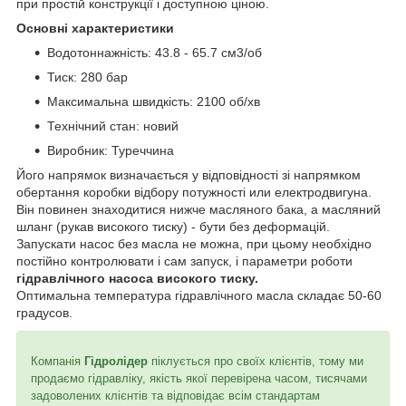
при простій конструкції і доступною ціною.
Основні характеристики
Водотоннажність: 43.8 - 65.7 см3/об
Тиск: 280 бар
Максимальна швидкість: 2100 об/хв
Технічний стан: новий
Виробник: Туреччина
Його напрямок визначається у відповідності зі напрямком
обертання коробки відбору потужності или електродвигуна.
Він повинен знаходитися нижче масляного бака, а масляний
шланг (рукав високого тиску) - бути без деформацій.
Запускати насос без масла не можна, при цьому необхідно
постійно контролювати і сам запуск, і параметри роботи
гідравлічного насоса високого тиску.
Оптимальна температура гідравлічного масла складає 50-60
градусов.
Компанія
Гідролідер
піклується про своїх клієнтів, тому ми
продаємо гідравліку, якість якої перевірена часом, тисячами
задоволених клієнтів та відповідає всім стандартам