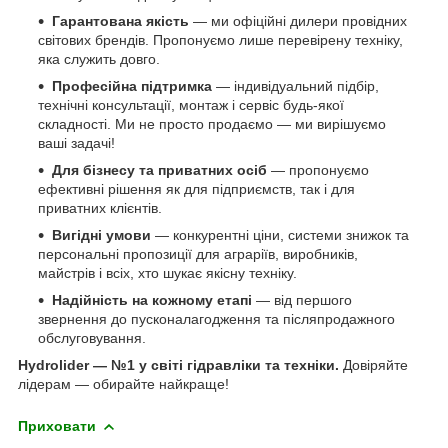
Гарантована якість
— ми офіційні дилери провідних
світових брендів. Пропонуємо лише перевірену техніку,
яка служить довго.
Професійна підтримка
— індивідуальний підбір,
технічні консультації, монтаж і сервіс будь-якої
складності. Ми не просто продаємо — ми вирішуємо
ваші задачі!
Для бізнесу та приватних осіб
— пропонуємо
ефективні рішення як для підприємств, так і для
приватних клієнтів.
Вигідні умови
— конкурентні ціни, системи знижок та
персональні пропозиції для аграріїв, виробників,
майстрів і всіх, хто шукає якісну техніку.
Надійність на кожному етапі
— від першого
звернення до пусконалагодження та післяпродажного
обслуговування.
Hydrolider — №1 у світі гідравліки та техніки.
Довіряйте
лідерам — обирайте найкраще!
Приховати