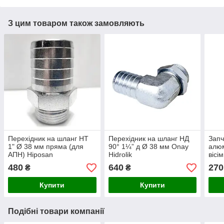
З цим товаром також замовляють
Перехідник на шланг НТ
Перехідник на шланг НД
Запч
1" Ø 38 мм пряма (для
90° 1¼” д Ø 38 мм Onay
алюм
АПН) Hiposan
Hidrolik
вісі
Maki
480
640
270
₴
₴
Купити
Купити
Подібні товари компанії