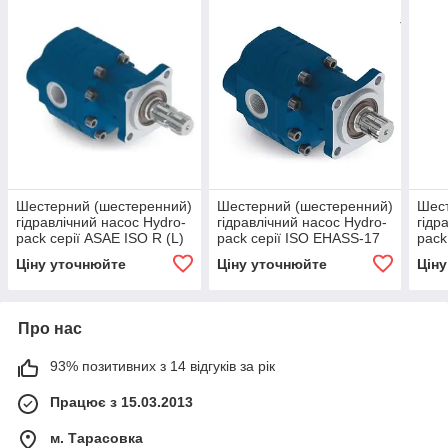
Шестерний (шестеренний)
Шестерний (шестеренний)
Шест
гідравлічний насос Hydro-
гідравлічний насос Hydro-
гідр
pack серії ASAE ISO R (L)
pack серії ISO EHASS-17
pack
EHASS-43
(L;R;BD)
(L;R
Ціну уточнюйте
Ціну уточнюйте
Цін
Про нас
93% позитивних з 14 відгуків за рік
Працює з 15.03.2013
м. Тарасовка