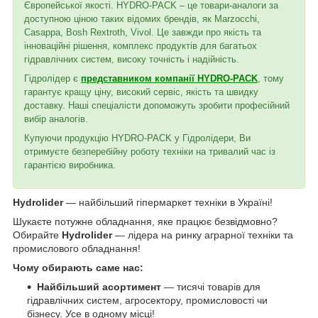
Європейської якості. HYDRO-PACK – це товари-аналоги за
доступною ціною таких відомих брендів, як Marzocchi,
Casappa, Bosh Rextroth, Vivol. Це завжди про якість та
інноваційні рішення, комплекс продуктів для багатьох
гідравлічних систем, високу точність і надійність.
Гідролідер є
представником компанії HYDRO-PACK
, тому
гарантує кращу ціну, високий сервіс, якість та швидку
доставку. Наші спеціалісти допоможуть зробити професійний
вибір аналогів.
Купуючи продукцію HYDRO-PACK у Гідролідери, Ви
отримуєте безперебійну роботу техніки на тривалий час із
гарантією виробника.
Hydrolider
— найбільший гіпермаркет техніки в Україні!
Шукаєте потужне обладнання, яке працює безвідмовно?
Обирайте
Hydrolider
— лідера на ринку аграрної техніки та
промислового обладнання!
Чому обирають саме нас:
Найбільший асортимент
— тисячі товарів для
гідравлічних систем, агросектору, промисловості чи
бізнесу. Усе в одному місці!