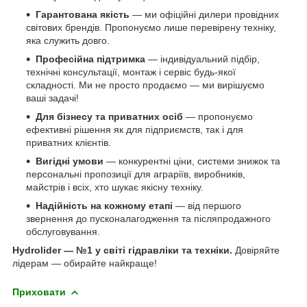
Гарантована якість
— ми офіційні дилери провідних
світових брендів. Пропонуємо лише перевірену техніку,
яка служить довго.
Професійна підтримка
— індивідуальний підбір,
технічні консультації, монтаж і сервіс будь-якої
складності. Ми не просто продаємо — ми вирішуємо
ваші задачі!
Для бізнесу та приватних осіб
— пропонуємо
ефективні рішення як для підприємств, так і для
приватних клієнтів.
Вигідні умови
— конкурентні ціни, системи знижок та
персональні пропозиції для аграріїв, виробників,
майстрів і всіх, хто шукає якісну техніку.
Надійність на кожному етапі
— від першого
звернення до пусконалагодження та післяпродажного
обслуговування.
Hydrolider — №1 у світі гідравліки та техніки.
Довіряйте
лідерам — обирайте найкраще!
Приховати