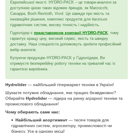
Європейської якості. HYDRO-PACK – це товари-аналоги за
доступною ціною таких відомих брендів, як Marzocchi,
Casappa, Bosh Rextroth, Vivol. Це завжди про якість та
інноваційні рішення, комплекс продуктів для багатьох
гідравлічних систем, високу точність і надійність.
Гідролідер є
представником компанії HYDRO-PACK
, тому
гарантує кращу ціну, високий сервіс, якість та швидку
доставку. Наші спеціалісти допоможуть зробити професійний
вибір аналогів.
Купуючи продукцію HYDRO-PACK у Гідролідери, Ви
отримуєте безперебійну роботу техніки на тривалий час із
гарантією виробника.
Hydrolider
— найбільший гіпермаркет техніки в Україні!
Шукаєте потужне обладнання, яке працює безвідмовно?
Обирайте
Hydrolider
— лідера на ринку аграрної техніки та
промислового обладнання!
Чому обирають саме нас:
Найбільший асортимент
— тисячі товарів для
гідравлічних систем, агросектору, промисловості чи
бізнесу. Усе в одному місці!