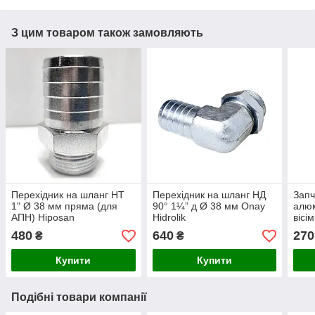
З цим товаром також замовляють
Перехідник на шланг НТ
Перехідник на шланг НД
Запч
1" Ø 38 мм пряма (для
90° 1¼” д Ø 38 мм Onay
алюм
АПН) Hiposan
Hidrolik
вісі
Maki
480
640
270
₴
₴
Купити
Купити
Подібні товари компанії