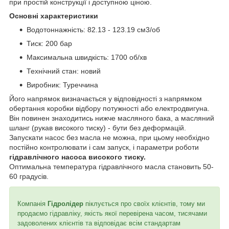
при простій конструкції і доступною ціною.
Основні характеристики
Водотоннажність: 82.13 - 123.19 см3/об
Тиск: 200 бар
Максимальна швидкість: 1700 об/хв
Технічний стан: новий
Виробник: Туреччина
Його напрямок визначається у відповідності з напрямком
обертання коробки відбору потужності або електродвигуна.
Він повинен знаходитись нижче масляного бака, а масляний
шланг (рукав високого тиску) - бути без деформацій.
Запускати насос без масла не можна, при цьому необхідно
постійно контролювати і сам запуск, і параметри роботи
гідравлічного насоса високого тиску.
Оптимальна температура гідравлічного масла становить 50-
60 градусів.
Компанія
Гідролідер
піклується про своїх клієнтів, тому ми
продаємо гідравліку, якість якої перевірена часом, тисячами
задоволених клієнтів та відповідає всім стандартам