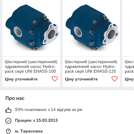
Шестерний (шестеренний)
Шестерний (шестеренний)
Шест
гідравлічний насос Hydro-
гідравлічний насос Hydro-
гідр
pack серії UNI EHASS-100
pack серії UNI EHASS-125
pack
(L;R;BD)
(L;R;BD)
(L;R
Ціну уточнюйте
Ціну уточнюйте
Цін
Про нас
93% позитивних з 14 відгуків за рік
Працює з 15.03.2013
м. Тарасовка