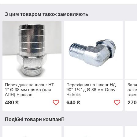
З цим товаром також замовляють
Перехідник на шланг НТ
Перехідник на шланг НД
Запч
1" Ø 38 мм пряма (для
90° 1¼” д Ø 38 мм Onay
алюм
АПН) Hiposan
Hidrolik
вісі
Maki
480
640
270
₴
₴
Подібні товари компанії