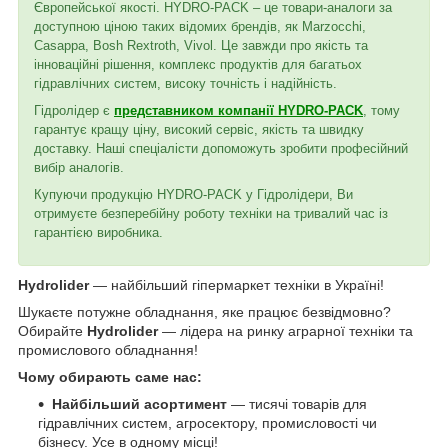
Європейської якості. HYDRO-PACK – це товари-аналоги за
доступною ціною таких відомих брендів, як Marzocchi,
Casappa, Bosh Rextroth, Vivol. Це завжди про якість та
інноваційні рішення, комплекс продуктів для багатьох
гідравлічних систем, високу точність і надійність.
Гідролідер є
представником компанії HYDRO-PACK
, тому
гарантує кращу ціну, високий сервіс, якість та швидку
доставку. Наші спеціалісти допоможуть зробити професійний
вибір аналогів.
Купуючи продукцію HYDRO-PACK у Гідролідери, Ви
отримуєте безперебійну роботу техніки на тривалий час із
гарантією виробника.
Hydrolider
— найбільший гіпермаркет техніки в Україні!
Шукаєте потужне обладнання, яке працює безвідмовно?
Обирайте
Hydrolider
— лідера на ринку аграрної техніки та
промислового обладнання!
Чому обирають саме нас:
Найбільший асортимент
— тисячі товарів для
гідравлічних систем, агросектору, промисловості чи
бізнесу. Усе в одному місці!