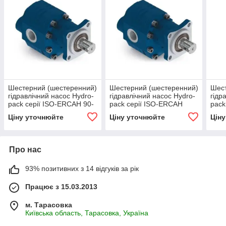
Шестерний (шестеренний)
Шестерний (шестеренний)
Шест
гідравлічний насос Hydro-
гідравлічний насос Hydro-
гідр
pack серії ISO-ERCAH 90-
pack серії ISO-ERCAH
pack
BD
110-BD
BD
Ціну уточнюйте
Ціну уточнюйте
Цін
Про нас
93% позитивних з 14 відгуків за рік
Працює з 15.03.2013
м. Тарасовка
Київська область, Тарасовка, Україна