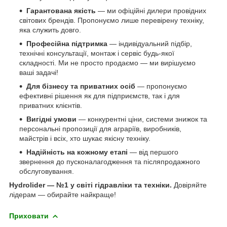
Гарантована якість
— ми офіційні дилери провідних
світових брендів. Пропонуємо лише перевірену техніку,
яка служить довго.
Професійна підтримка
— індивідуальний підбір,
технічні консультації, монтаж і сервіс будь-якої
складності. Ми не просто продаємо — ми вирішуємо
ваші задачі!
Для бізнесу та приватних осіб
— пропонуємо
ефективні рішення як для підприємств, так і для
приватних клієнтів.
Вигідні умови
— конкурентні ціни, системи знижок та
персональні пропозиції для аграріїв, виробників,
майстрів і всіх, хто шукає якісну техніку.
Надійність на кожному етапі
— від першого
звернення до пусконалагодження та післяпродажного
обслуговування.
Hydrolider — №1 у світі гідравліки та техніки.
Довіряйте
лідерам — обирайте найкраще!
Приховати