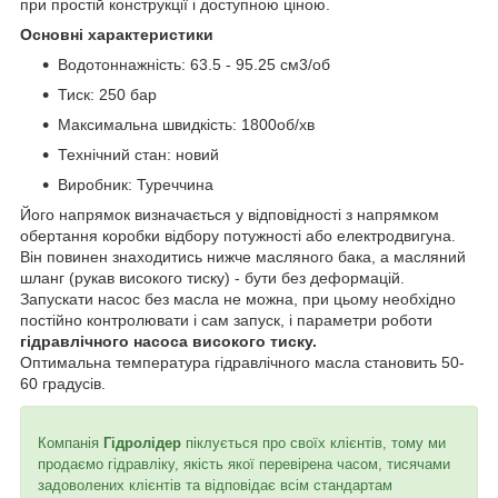
при простій конструкції і доступною ціною.
Основні характеристики
Водотоннажність: 63.5 - 95.25 см3/об
Тиск: 250 бар
Максимальна швидкість: 1800об/хв
Технічний стан: новий
Виробник: Туреччина
Його напрямок визначається у відповідності з напрямком
обертання коробки відбору потужності або електродвигуна.
Він повинен знаходитись нижче масляного бака, а масляний
шланг (рукав високого тиску) - бути без деформацій.
Запускати насос без масла не можна, при цьому необхідно
постійно контролювати і сам запуск, і параметри роботи
гідравлічного насоса високого тиску.
Оптимальна температура гідравлічного масла становить 50-
60 градусів.
Компанія
Гідролідер
піклується про своїх клієнтів, тому ми
продаємо гідравліку, якість якої перевірена часом, тисячами
задоволених клієнтів та відповідає всім стандартам