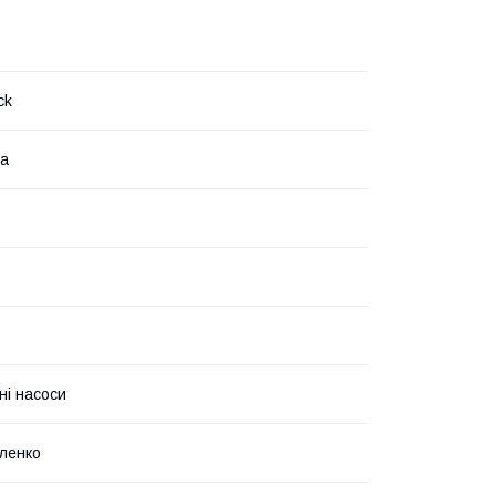
ck
на
ні насоси
ленко