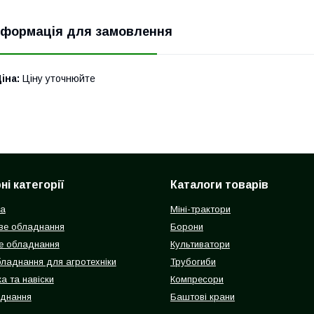
нформація для замовлення
іна:
Ціну уточнюйте
і категорії
Каталоги товарів
ка
Міні-трактори
ве обладнання
Борони
е обладнання
Культиватори
бладнання для агротехніки
Трубогиби
а та навіски
Компресори
аднання
Баштові крани