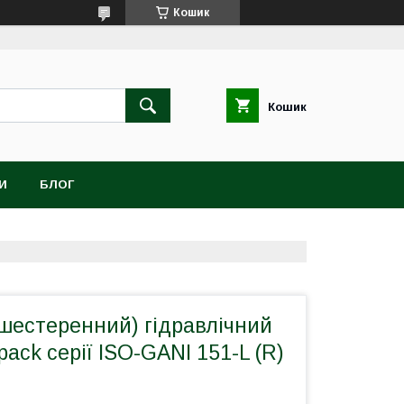
Кошик
Кошик
И
БЛОГ
шестеренний) гідравлічний
pack серії ISO-GANI 151-L (R)