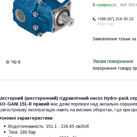
В наявності
Код:
ISO-
+380 (67) 216-43-22
Київстар
Замовлення тільки з
повернення товару п
естерний (шестеренний) гідравлічний насос Hydro-pack серії
ISO-GANI 151-R правий
має деякі переваги над аксіально-поршнев
овгострокову експлуатацію навіть на високих оборотах, і це при про
Основні характеристики
Водотоннажність: 151.1 - 226.65 см3/об
Тиск: 180 бар