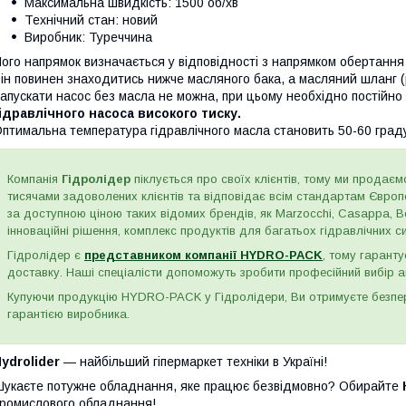
Максимальна швидкість: 1500 об/хв
Технічний стан: новий
Виробник: Туреччина
ого напрямок визначається у відповідності з напрямком обертання
ін повинен знаходитись нижче масляного бака, а масляний шланг (р
апускати насос без масла не можна, при цьому необхідно постійно 
ідравлічного насоса високого тиску.
птимальна температура гідравлічного масла становить 50-60 граду
Компанія
Гідролідер
піклується про своїх клієнтів, тому ми продаємо
тисячами задоволених клієнтів та відповідає всім стандартам Євро
за доступною ціною таких відомих брендів, як Marzocchi, Casappa, Bos
інноваційні рішення, комплекс продуктів для багатьох гідравлічних сис
Гідролідер є
представником компанії HYDRO-PACK
, тому гаранту
доставку. Наші спеціалісти допоможуть зробити професійний вибір а
Купуючи продукцію HYDRO-PACK у Гідролідери, Ви отримуєте безпере
гарантією виробника.
ydrolider
— найбільший гіпермаркет техніки в Україні!
укаєте потужне обладнання, яке працює безвідмовно? Обирайте
ромислового обладнання!