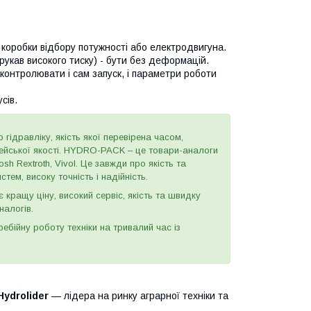
 коробки відбору потужності або електродвигуна.
укав високого тиску) - бути без деформацій.
контролювати і сам запуск, і параметри роботи
сів.
 гідравліку, якість якої перевірена часом,
пейської якості. HYDRO-PACK – це товари-аналоги
h Rextroth, Vivol. Це завжди про якість та
тем, високу точність і надійність.
є кращу ціну, високий сервіс, якість та швидку
налогів.
бійну роботу техніки на тривалий час із
Hydrolider
— лідера на ринку аграрної техніки та