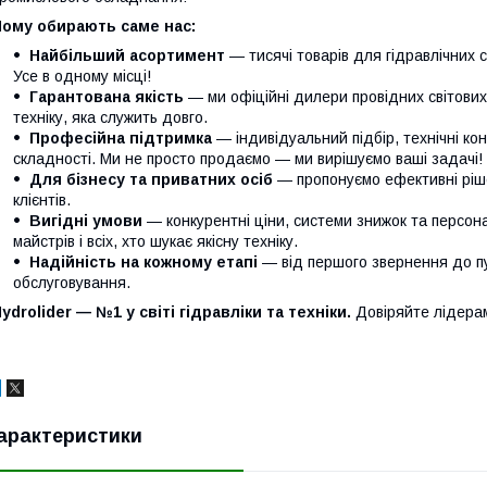
Чому обирають саме нас:
Найбільший асортимент
— тисячі товарів для гідравлічних с
Усе в одному місці!
Гарантована якість
— ми офіційні дилери провідних світови
техніку, яка служить довго.
Професійна підтримка
— індивідуальний підбір, технічні кон
складності. Ми не просто продаємо — ми вирішуємо ваші задачі!
Для бізнесу та приватних осіб
— пропонуємо ефективні ріше
клієнтів.
Вигідні умови
— конкурентні ціни, системи знижок та персонал
майстрів і всіх, хто шукає якісну техніку.
Надійність на кожному етапі
— від першого звернення до п
обслуговування.
ydrolider — №1 у світі гідравліки та техніки.
Довіряйте лідера
арактеристики