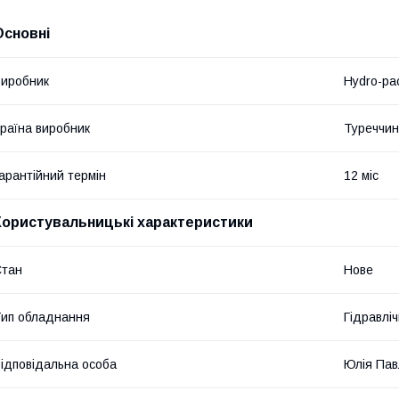
Основні
иробник
Hydro-pa
раїна виробник
Туреччи
арантійний термін
12 міс
Користувальницькі характеристики
Стан
Нове
ип обладнання
Гідравліч
ідповідальна особа
Юлія Пав