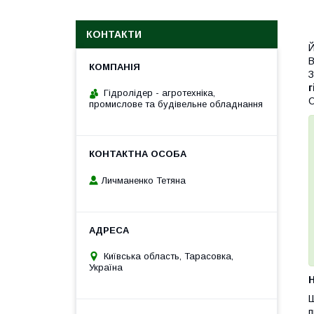
КОНТАКТИ
Й
В
З
г
Гідролідер - агротехніка,
О
промислове та будівельне обладнання
Личманенко Тетяна
Київська область, Тарасовка,
Україна
H
Ш
п