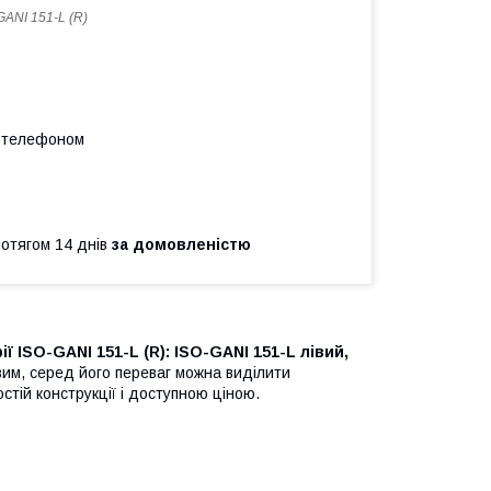
GANI 151-L (R)
а телефоном
ротягом 14 днів
за домовленістю
 ISO-GANI 151-L (R): ISO-GANI 151-L лівий,
им, серед його переваг можна виділити
стій конструкції і доступною ціною.