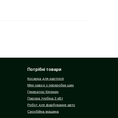
Потрібні товари
Косарка для картоплі
Міні-завод з переробки шин
Генератор Kingway
Парова турбіна 3 кВт
Робот для фарбування авто
Своєбійна машина