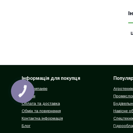
І
Ц
Інформація для покупця
Популярн
Про компанію
Агротехні
Відгуки
Промисло
Оплата та доставка
Будівельн
Обмін та повернення
Навісне о
Контактна інформація
Спецтехнік
Блог
Гідрообл