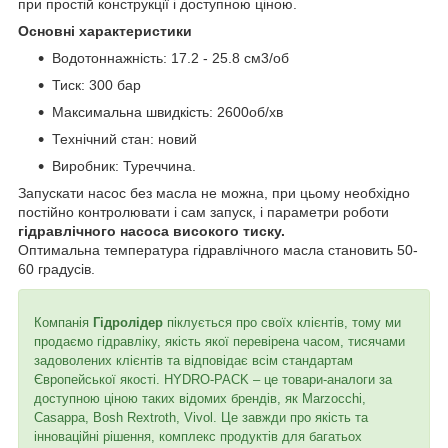
при простій конструкції і доступною ціною.
Основні характеристики
Водотоннажність: 17.2 - 25.8 см3/об
Тиск: 300 бар
Максимальна швидкість: 2600об/хв
Технічний стан: новий
Виробник: Туреччина.
Запускати насос без масла не можна, при цьому необхідно
постійно контролювати і сам запуск, і параметри роботи
гідравлічного насоса високого тиску.
Оптимальна температура гідравлічного масла становить 50-
60 градусів.
Компанія
Гідролідер
піклується про своїх клієнтів, тому ми
продаємо гідравліку, якість якої перевірена часом, тисячами
задоволених клієнтів та відповідає всім стандартам
Європейської якості. HYDRO-PACK – це товари-аналоги за
доступною ціною таких відомих брендів, як Marzocchi,
Casappa, Bosh Rextroth, Vivol. Це завжди про якість та
інноваційні рішення, комплекс продуктів для багатьох