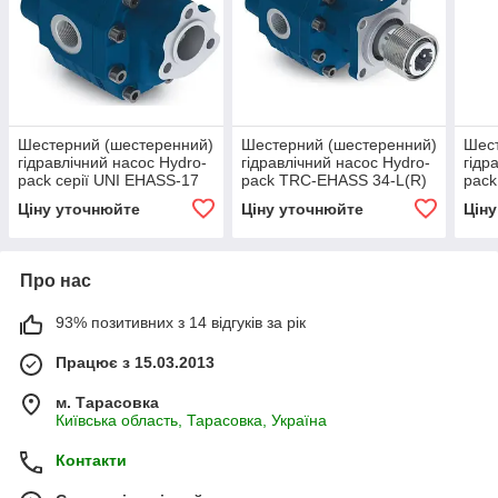
Шестерний (шестеренний)
Шестерний (шестеренний)
Шест
гідравлічний насос Hydro-
гідравлічний насос Hydro-
гідр
pack серії UNI EHASS-17
pack TRC-EHASS 34-L(R)
pack
(L;R;BD)
Ціну уточнюйте
Ціну уточнюйте
Цін
Про нас
93% позитивних з 14 відгуків за рік
Працює з 15.03.2013
м. Тарасовка
Київська область, Тарасовка, Україна
Контакти