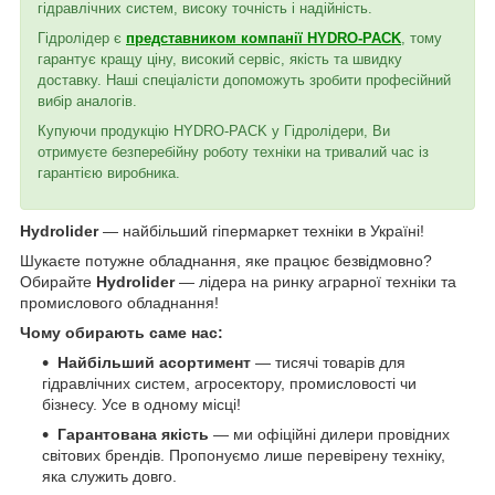
гідравлічних систем, високу точність і надійність.
Гідролідер є
представником компанії HYDRO-PACK
, тому
гарантує кращу ціну, високий сервіс, якість та швидку
доставку. Наші спеціалісти допоможуть зробити професійний
вибір аналогів.
Купуючи продукцію HYDRO-PACK у Гідролідери, Ви
отримуєте безперебійну роботу техніки на тривалий час із
гарантією виробника.
Hydrolider
— найбільший гіпермаркет техніки в Україні!
Шукаєте потужне обладнання, яке працює безвідмовно?
Обирайте
Hydrolider
— лідера на ринку аграрної техніки та
промислового обладнання!
Чому обирають саме нас:
Найбільший асортимент
— тисячі товарів для
гідравлічних систем, агросектору, промисловості чи
бізнесу. Усе в одному місці!
Гарантована якість
— ми офіційні дилери провідних
світових брендів. Пропонуємо лише перевірену техніку,
яка служить довго.