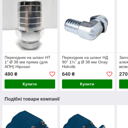
Перехідник на шланг НТ
Перехідник на шланг НД
Запч
1" Ø 38 мм пряма (для
90° 1¼” д Ø 38 мм Onay
алюм
АПН) Hiposan
Hidrolik
вісі
Maki
480
640
270
₴
₴
Купити
Купити
Подібні товари компанії