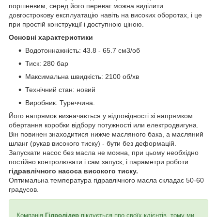
поршневим, серед його переваг можна виділити
довгострокову експлуатацію навіть на високих оборотах, і це
при простій конструкції і доступною ціною.
Основні характеристики
Водотоннажність: 43.8 - 65.7 см3/об
Тиск: 280 бар
Максимальна швидкість: 2100 об/хв
Технічний стан: новий
Виробник: Туреччина.
Його напрямок визначається у відповідності зі напрямком
обертання коробки відбору потужності или електродвигуна.
Він повинен знаходитися нижче масляного бака, а масляний
шланг (рукав високого тиску) - бути без деформацій.
Запускати насос без масла не можна, при цьому необхідно
постійно контролювати і сам запуск, і параметри роботи
гідравлічного насоса високого тиску.
Оптимальна температура гідравлічного масла складає 50-60
градусов.
Компанія
Гідролідер
піклується про своїх клієнтів, тому ми