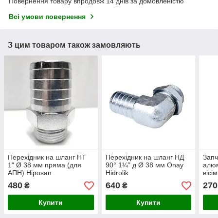
Повернення товару впродовж 14 днів за домовленістю
Всі умови повернення
З цим товаром також замовляють
Перехідник на шланг НТ
Перехідник на шланг НД
Запч
1" Ø 38 мм пряма (для
90° 1¼” д Ø 38 мм Onay
алюм
АПН) Hiposan
Hidrolik
вісі
Maki
480
640
270
₴
₴
Купити
Купити