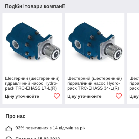
Подібні товари компанії
Шестерний (шестеренний)
Шестерний (шестеренний)
Шест
гідравлічний насос Hydro-
гідравлічний насос Hydro-
гідр
pack TRC-EHASS 17-L(R)
pack TRC-EHASS 34-L(R)
pack
Ціну уточнюйте
Ціну уточнюйте
Цін
Про нас
93% позитивних з 14 відгуків за рік