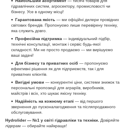
Найбільший асортимент
— тисячі товарів для
гідравлічних систем, агросектору, промисловості чи
бізнесу. Усе в одному місці!
Гарантована якість
— ми офіційні дилери провідних
світових брендів. Пропонуємо лише перевірену техніку,
яка служить довго.
Професійна підтримка
— індивідуальний підбір,
технічні консультації, монтаж і сервіс будь-якої
складності. Ми не просто продаємо — ми вирішуємо
ваші задачі!
Для бізнесу та приватних осіб
— пропонуємо
ефективні рішення як для підприємств, так і для
приватних клієнтів.
Вигідні умови
— конкурентні ціни, системи знижок та
персональні пропозиції для аграріїв, виробників,
майстрів і всіх, хто шукає якісну техніку.
Надійність на кожному етапі
— від першого
звернення до пусконалагодження та післяпродажного
обслуговування.
Hydrolider — №1 у світі гідравліки та техніки.
Довіряйте
лідерам — обирайте найкраще!