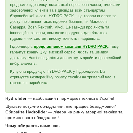
продаємо гідравліку, якість якої перевірена часом, тисячами
задоволених клієнтів та відповідає всім стандартам
Європейської якості. HYDRO-PACK – це товари-аналоги за
доступною ціною таких відомих брендів, як Marzocchi,
Casappa, Bosh Rextroth, Vivol. Це завжди про якість та
інноваційні рішення, комплекс продуктів для багатьох
гідравлічних систем, високу точність і надійність.
Гідролідер є
представником компанії HYDRO-PACK
, тому
гарантує кращу ціну, високий сервіс, якість та швидку
доставку. Наші спеціалісти допоможуть зробити професійний
вибір аналогів.
Купуючи продукцію HYDRO-PACK у Гідролідери, Ви
отримуєте безперебійну роботу техніки на тривалий час із
гарантією виробника.
Hydrolider
— найбільший гіпермаркет техніки в Україні!
Шукаєте потужне обладнання, яке працює безвідмовно?
Обирайте
Hydrolider
— лідера на ринку аграрної техніки та
промислового обладнання!
Чому обирають саме нас: