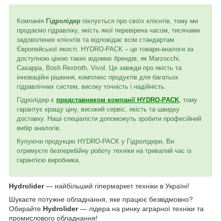
Компанія
Гідролідер
піклується про своїх клієнтів, тому ми
продаємо гідравліку, якість якої перевірена часом, тисячами
задоволених клієнтів та відповідає всім стандартам
Європейської якості. HYDRO-PACK – це товари-аналоги за
доступною ціною таких відомих брендів, як Marzocchi,
Casappa, Bosh Rextroth, Vivol. Це завжди про якість та
інноваційні рішення, комплекс продуктів для багатьох
гідравлічних систем, високу точність і надійність.
Гідролідер є
представником компанії HYDRO-PACK
, тому
гарантує кращу ціну, високий сервіс, якість та швидку
доставку. Наші спеціалісти допоможуть зробити професійний
вибір аналогів.
Купуючи продукцію HYDRO-PACK у Гідролідери, Ви
отримуєте безперебійну роботу техніки на тривалий час із
гарантією виробника.
Hydrolider
— найбільший гіпермаркет техніки в Україні!
Шукаєте потужне обладнання, яке працює безвідмовно?
Обирайте
Hydrolider
— лідера на ринку аграрної техніки та
промислового обладнання!