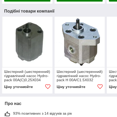
Подібні товари компанії
Шестерний (шестеренний)
Шестерний (шестеренний)
Шест
гідравлічний насос Hydro-
гідравлічний насос Hydro-
гідр
pack 00A(C)0,25X034
pack H 00A/C1.5X032
pack
(серія 00)
(серія 00)
(сер
Ціну уточнюйте
Ціну уточнюйте
Цін
Про нас
93% позитивних з 14 відгуків за рік