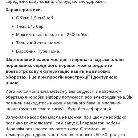
серед яких комунальна, с/х, будівельно-дорожня.
Характеристики:
Об'єм: 1,5 см3 /об
Тиск: 175 бар;
Максимальна швидкість: 2500 об/хв
Технічний стан: новий
Виробник: Туреччина.
Шестерневий насос має деякі переваги над аксіально-
поршневим, серед його переваг можна виділити
довгострокову експлуатацію навіть на високих
оборотах, і це при простій конструкції і доступною
ціною.
Його напрямок визначається у відповідності з напрямком
обертання коробки відбору потужності або електродвигуна.Він
повинен знаходитись нижче масляного бака, а масляний
шланг (рукав високого тиску) - бути без деформацій.
Запускати насос без масла не можна, при цьому необхідно
постійно контролювати і сам запуск, і параметри роботи
гідравлічного насоса високого тиску. Оптимальна
температура гідравлічного масла становить 50-60 градусів.