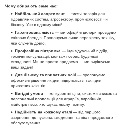
Чому обирають саме нас:
Найбільший асортимент
— тисячі товарів для
гідравлічних систем, агросектору, промисловості чи
бізнесу. Усе в одному місці!
Гарантована якість
— ми офіційні дилери провідних
світових брендів. Пропонуємо лише перевірену техніку,
яка служить довго.
Професійна підтримка
— індивідуальний підбір,
технічні консультації, монтаж і сервіс будь-якої
складності. Ми не просто продаємо — ми вирішуємо
ваші задачі!
Для бізнесу та приватних осіб
— пропонуємо
ефективні рішення як для підприємств, так і для
приватних клієнтів.
Вигідні умови
— конкурентні ціни, системи знижок та
персональні пропозиції для аграріїв, виробників,
майстрів і всіх, хто шукає якісну техніку.
Надійність на кожному етапі
— від першого
звернення до пусконалагодження та післяпродажного
обслуговування.