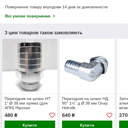
Повернення товару впродовж 14 днів за домовленістю
Всі умови повернення
З цим товаром також замовляють
Перехідник на шланг НТ
Перехідник на шланг НД
Запч
1" Ø 38 мм пряма (для
90° 1¼” д Ø 38 мм Onay
алюм
АПН) Hiposan
Hidrolik
вісі
Maki
480
640
270
₴
₴
Купити
Купити