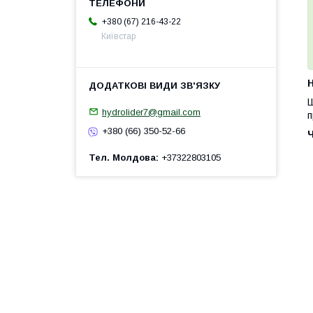
+380 (67) 216-43-22
Київстар
H
Ш
hydrolider7@gmail.com
п
+380 (66) 350-52-66
Тел. Молдова
+37322803105