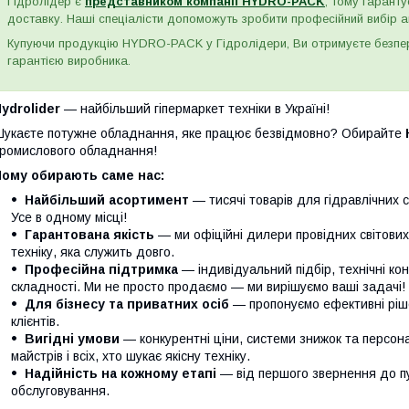
Гідролідер є
представником компанії HYDRO-PACK
, тому гаранту
доставку. Наші спеціалісти допоможуть зробити професійний вибір а
Купуючи продукцію HYDRO-PACK у Гідролідери, Ви отримуєте безпере
гарантією виробника.
ydrolider
— найбільший гіпермаркет техніки в Україні!
укаєте потужне обладнання, яке працює безвідмовно? Обирайте
ромислового обладнання!
Чому обирають саме нас:
Найбільший асортимент
— тисячі товарів для гідравлічних с
Усе в одному місці!
Гарантована якість
— ми офіційні дилери провідних світови
техніку, яка служить довго.
Професійна підтримка
— індивідуальний підбір, технічні кон
складності. Ми не просто продаємо — ми вирішуємо ваші задачі!
Для бізнесу та приватних осіб
— пропонуємо ефективні ріше
клієнтів.
Вигідні умови
— конкурентні ціни, системи знижок та персонал
майстрів і всіх, хто шукає якісну техніку.
Надійність на кожному етапі
— від першого звернення до п
обслуговування.