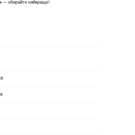
м — обирайте найкраще!
ck
на