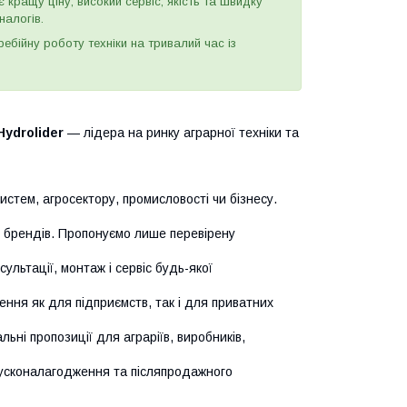
є кращу ціну, високий сервіс, якість та швидку
налогів.
бійну роботу техніки на тривалий час із
Hydrolider
— лідера на ринку аграрної техніки та
истем, агросектору, промисловості чи бізнесу.
х брендів. Пропонуємо лише перевірену
сультації, монтаж і сервіс будь-якої
ння як для підприємств, так і для приватних
ьні пропозиції для аграріїв, виробників,
усконалагодження та післяпродажного