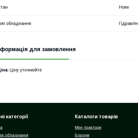
Стан
Нове
ип обладнання
Гідравліч
нформація для замовлення
іна:
Ціну уточнюйте
і категорії
Каталоги товарів
ка
Міні-трактори
ве обладнання
Борони