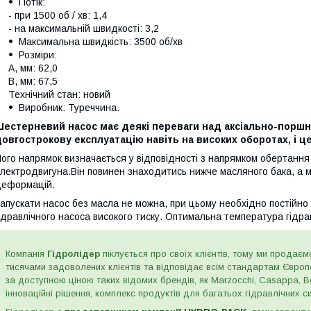
Потік:
- при 1500 об / хв: 1,4
- на максимальній швидкості: 3,2
Максимальна швидкість: 3500 об/хв
Розміри:
A, мм: 62,0
B, мм: 67,5
Технічний стан: новий
Виробник: Туреччина.
Шестерневий насос має деякі переваги над аксіально-поршн
овгострокову експлуатацію навіть на високих оборотах, і це
ого напрямок визначається у відповідності з напрямком обертання
лектродвигуна.Він повинен знаходитись нижче масляного бака, а ма
еформацій.
апускати насос без масла не можна, при цьому необхідно постійно 
ідравлічного насоса високого тиску. Оптимальна температура гідра
Компанія
Гідролідер
піклується про своїх клієнтів, тому ми продаємо
тисячами задоволених клієнтів та відповідає всім стандартам Євро
за доступною ціною таких відомих брендів, як Marzocchi, Casappa, Bos
інноваційні рішення, комплекс продуктів для багатьох гідравлічних сис