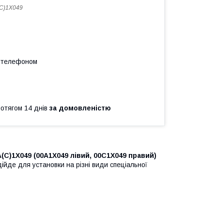
C)1X049
а телефоном
ротягом 14 днів
за домовленістю
(C)1X049 (00A1X049 лівий, 00C1X049 правий)
ійде для установки на різні види спеціальної