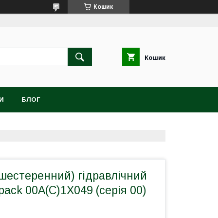
Кошик
Кошик
И
БЛОГ
шестеренний) гідравлічний
pack 00A(C)1X049 (серія 00)