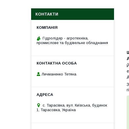
КОНТАКТИ
Гідролідер - агротехніка,
промислове та будівельне обладнання
д
Й
е
Личманенко Тетяна
д
З
г
с. Тарасівка, вул. Київська, будинок
1, Тарасовка, Україна