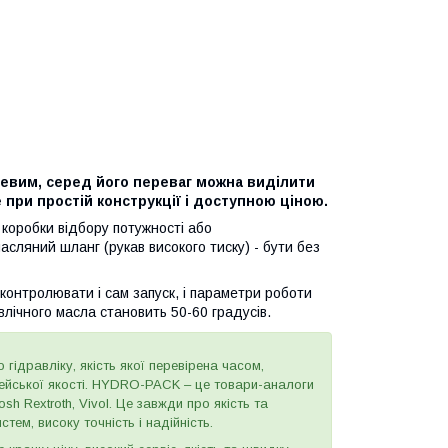
евим, серед його переваг можна виділити
 при простій конструкції і доступною ціною.
 коробки відбору потужності або
сляний шланг (рукав високого тиску) - бути без
контролювати і сам запуск, і параметри роботи
влічного масла становить 50-60 градусів.
 гідравліку, якість якої перевірена часом,
пейської якості. HYDRO-PACK – це товари-аналоги
h Rextroth, Vivol. Це завжди про якість та
тем, високу точність і надійність.