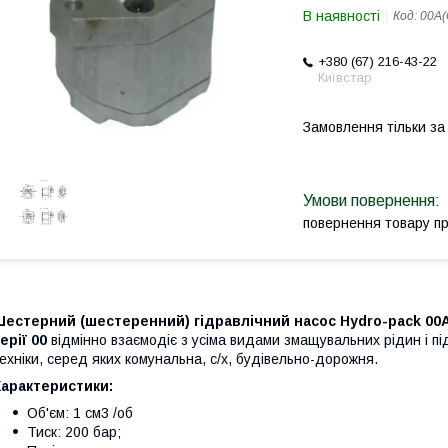
В наявності
Код:
00A(
+380 (67) 216-43-22
Київстар
Замовлення тільки з
повернення товару п
естерний (шестеренний) гідравлічний насос Hydro-pack 00A
ерії 00
відмінно взаємодіє з усіма видами змащувальних рідин і під
ехніки, серед яких комунальна, с/х, будівельно-дорожня.
Характеристики:
Об'єм: 1 см3 /об
Тиск: 200 бар;