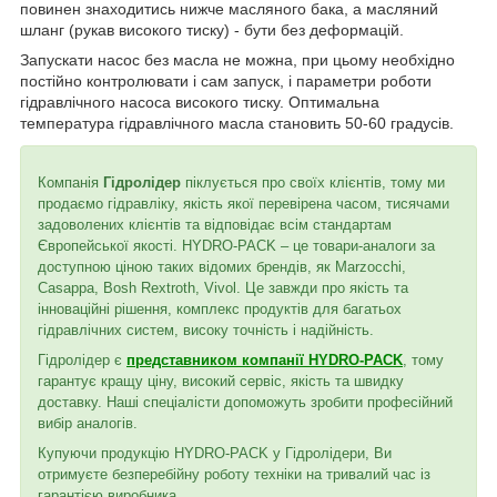
повинен знаходитись нижче масляного бака, а масляний
шланг (рукав високого тиску) - бути без деформацій.
Запускати насос без масла не можна, при цьому необхідно
постійно контролювати і сам запуск, і параметри роботи
гідравлічного насоса високого тиску. Оптимальна
температура гідравлічного масла становить 50-60 градусів.
Компанія
Гідролідер
піклується про своїх клієнтів, тому ми
продаємо гідравліку, якість якої перевірена часом, тисячами
задоволених клієнтів та відповідає всім стандартам
Європейської якості. HYDRO-PACK – це товари-аналоги за
доступною ціною таких відомих брендів, як Marzocchi,
Casappa, Bosh Rextroth, Vivol. Це завжди про якість та
інноваційні рішення, комплекс продуктів для багатьох
гідравлічних систем, високу точність і надійність.
Гідролідер є
представником компанії HYDRO-PACK
, тому
гарантує кращу ціну, високий сервіс, якість та швидку
доставку. Наші спеціалісти допоможуть зробити професійний
вибір аналогів.
Купуючи продукцію HYDRO-PACK у Гідролідери, Ви
отримуєте безперебійну роботу техніки на тривалий час із
гарантією виробника.