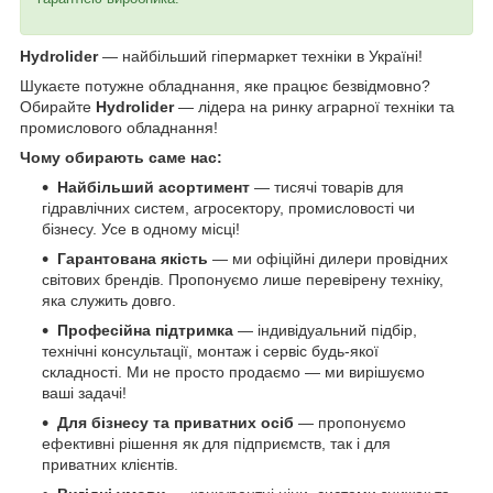
Hydrolider
— найбільший гіпермаркет техніки в Україні!
Шукаєте потужне обладнання, яке працює безвідмовно?
Обирайте
Hydrolider
— лідера на ринку аграрної техніки та
промислового обладнання!
Чому обирають саме нас:
Найбільший асортимент
— тисячі товарів для
гідравлічних систем, агросектору, промисловості чи
бізнесу. Усе в одному місці!
Гарантована якість
— ми офіційні дилери провідних
світових брендів. Пропонуємо лише перевірену техніку,
яка служить довго.
Професійна підтримка
— індивідуальний підбір,
технічні консультації, монтаж і сервіс будь-якої
складності. Ми не просто продаємо — ми вирішуємо
ваші задачі!
Для бізнесу та приватних осіб
— пропонуємо
ефективні рішення як для підприємств, так і для
приватних клієнтів.