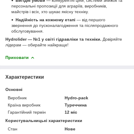
Вигідні умови
— конкурентні ціни, системи знижок та
персональні пропозиції для аграріїв, виробників,
майстрів і всіх, хто шукає якісну техніку.
Надійність на кожному етапі
— від першого
звернення до пусконалагодження та післяпродажного
обслуговування.
Hydrolider — №1 у світі гідравліки та техніки.
Довіряйте
лідерам — обирайте найкраще!
Приховати
Характеристики
Основні
Виробник
Hydro-pack
Країна виробник
Туреччина
Гарантійний термін
12 міс
Користувальницькі характеристики
Стан
Нове