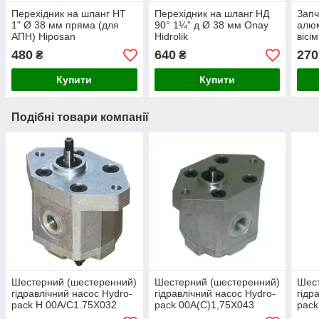
Перехідник на шланг НТ
Перехідник на шланг НД
Запч
1" Ø 38 мм пряма (для
90° 1¼” д Ø 38 мм Onay
алюм
АПН) Hiposan
Hidrolik
вісі
Maki
480
640
270
₴
₴
Купити
Купити
Подібні товари компанії
Шестерний (шестеренний)
Шестерний (шестеренний)
Шест
гідравлічний насос Hydro-
гідравлічний насос Hydro-
гідр
pack H 00A/C1.75X032
pack 00A(C)1,75X043
pack
(серія 00)
(серія 00)
00)