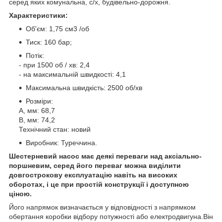
серед яких комунальна, с/х, будівельно-дорожня.
Характеристики:
Об'єм: 1,75 см3 /об
Тиск: 160 бар;
Потік:
- при 1500 об / хв: 2,4
- на максимальній швидкості: 4,1
Максимальна швидкість: 2500 об/хв
Розміри:
A, мм: 68,7
B, мм: 74,2
Технічний стан: новий
Виробник: Туреччина.
Шестерневий насос має деякі переваги над аксіально-
поршневим, серед його переваг можна виділити
довгострокову експлуатацію навіть на високих
оборотах, і це при простій конструкції і доступною
ціною.
Його напрямок визначається у відповідності з напрямком
обертання коробки відбору потужності або електродвигуна.Він