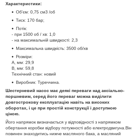
Характеристики:
Об'єм: 0,75 см3 /об
Тиск: 170 бар;
Потік:
- при 1500 об / хв: 1,0
- на максимальній швидкості: 2,3
Максимальна швидкість: 3500 об/хв
Розміри:
A, мм: 29,9
B, мм: 59,8
Технічний стан: новий
Виробник: Туреччина.
Шестерневий насос має деякі переваги над аксіально-
поршневим, серед його переваг можна виділити
довгострокову експлуатацію навіть на високих
оборотах, і це при простій конструкції і доступною
ціною.
Його напрямок визначається у відповідності з напрямком
обертання коробки відбору потужності або електродвигуна.Він
повинен знаходитись нижче масляного бака, а масляний