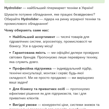
Hydrolider
— найбільший гіпермаркет техніки в Україні!
Шукаєте потужне обладнання, яке працює безвідмовно?
Обирайте
Hydrolider
— лідера на ринку аграрної техніки та
промислового обладнання!
Чому обирають саме нас:
Найбільший асортимент
— тисячі товарів для
гідравлічних систем, агросектору, промисловості чи
бізнесу. Усе в одному місці!
Гарантована якість
— ми офіційні дилери провідних
світових брендів. Пропонуємо лише перевірену техніку,
яка служить довго.
Професійна підтримка
— індивідуальний підбір,
технічні консультації, монтаж і сервіс будь-якої
складності. Ми не просто продаємо — ми вирішуємо
ваші задачі!
Для бізнесу та приватних осіб
— пропонуємо
ефективні рішення як для підприємств, так і для
приватних клієнтів.
Вигідні умови
— конкурентні ціни, системи знижок та