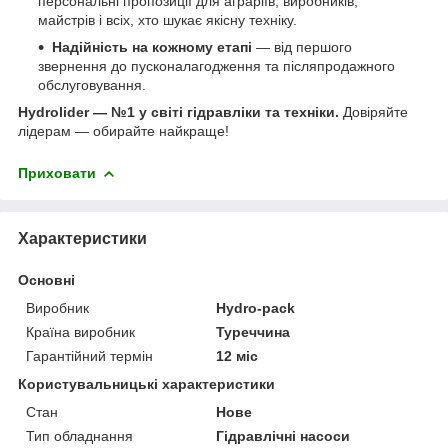
персональні пропозиції для аграріїв, виробників,
майстрів і всіх, хто шукає якісну техніку.
Надійність на кожному етапі
— від першого
звернення до пусконалагодження та післяпродажного
обслуговування.
Hydrolider — №1 у світі гідравліки та техніки.
Довіряйте
лідерам — обирайте найкраще!
Приховати
Характеристики
Основні
Виробник
Hydro-pack
Країна виробник
Туреччина
Гарантійний термін
12 міс
Користувальницькі характеристики
Стан
Нове
Тип обладнання
Гідравлічні насоси