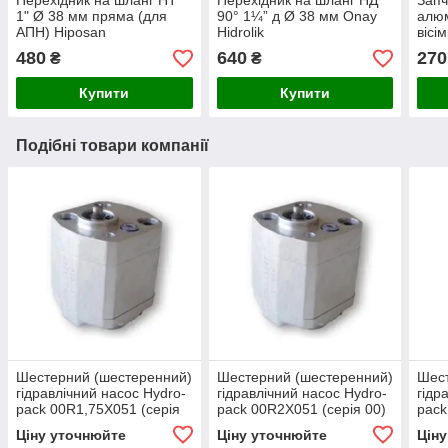
Перехідник на шланг НТ
Перехідник на шланг НД
Запч
1" Ø 38 мм пряма (для
90° 1¼” д Ø 38 мм Onay
алюм
АПН) Hiposan
Hidrolik
вісі
Maki
480
640
270
₴
₴
Купити
Купити
Подібні товари компанії
Шестерний (шестеренний)
Шестерний (шестеренний)
Шест
гідравлічний насос Hydro-
гідравлічний насос Hydro-
гідр
pack 00R1,75X051 (серія
pack 00R2X051 (серія 00)
pack
00)
(сер
Ціну уточнюйте
Ціну уточнюйте
Цін