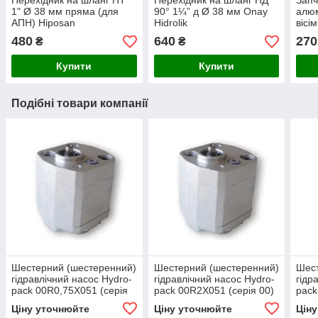
Перехідник на шланг НТ
Перехідник на шланг НД
Запч
1" Ø 38 мм пряма (для
90° 1¼” д Ø 38 мм Onay
алюм
АПН) Hiposan
Hidrolik
вісі
Maki
480
640
270
₴
₴
Купити
Купити
Подібні товари компанії
Шестерний (шестеренний)
Шестерний (шестеренний)
Шест
гідравлічний насос Hydro-
гідравлічний насос Hydro-
гідр
pack 00R0,75X051 (серія
pack 00R2X051 (серія 00)
pack
00)
(сер
Ціну уточнюйте
Ціну уточнюйте
Цін