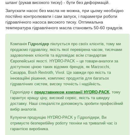
шланг (рукав високого тиску) - бути без деформацій.
Запускати насос без масла не можна, при цьому необхідно
постійно контролювати і сам запуск, і параметри роботи
гідравлічного насоса високого тиску. Оптимальна
температура гідравлічного масла становить 50-60 градусів.
Компанія
Гідролідер
піклується про своїх клієнтів, тому ми
продаємо гідравліку, якість якої перевірена часом, тисячами
задоволених клієнтів та відповідає всім стандартам
Європейської якості. HYDRO-PACK – це товари-аналоги за
доступною ціною таких відомих брендів, як Marzocchi,
Casappa, Bosh Rextroth, Vivol. Це завжди про якість та
інноваційні рішення, комплекс продуктів для багатьох
гідравлічних систем, високу точність і надійність.
Гідролідер є
представником компанії HYDRO-PACK
, тому
гарантує кращу ціну, високий сервіс, якість та швидку
доставку. Наші спеціалісти допоможуть зробити професійний
вибір аналогів.
Купуючи продукцію HYDRO-PACK у Гідролідери, Ви
отримуєте безперебійну роботу техніки на тривалий час із
гарантією виробника.