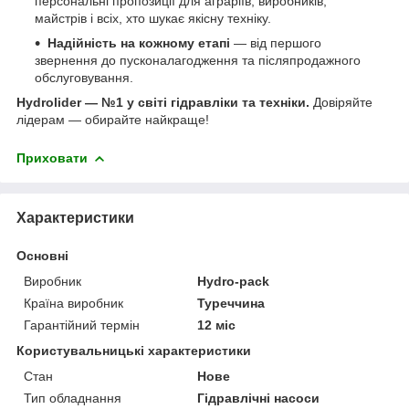
персональні пропозиції для аграріїв, виробників,
майстрів і всіх, хто шукає якісну техніку.
Надійність на кожному етапі
— від першого
звернення до пусконалагодження та післяпродажного
обслуговування.
Hydrolider — №1 у світі гідравліки та техніки.
Довіряйте
лідерам — обирайте найкраще!
Приховати
Характеристики
Основні
Виробник
Hydro-pack
Країна виробник
Туреччина
Гарантійний термін
12 міс
Користувальницькі характеристики
Стан
Нове
Тип обладнання
Гідравлічні насоси