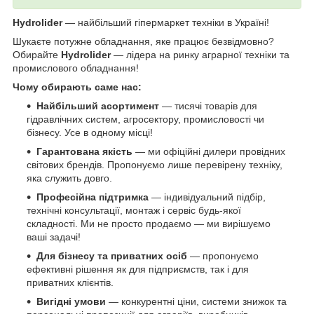
Hydrolider
— найбільший гіпермаркет техніки в Україні!
Шукаєте потужне обладнання, яке працює безвідмовно?
Обирайте
Hydrolider
— лідера на ринку аграрної техніки та
промислового обладнання!
Чому обирають саме нас:
Найбільший асортимент
— тисячі товарів для
гідравлічних систем, агросектору, промисловості чи
бізнесу. Усе в одному місці!
Гарантована якість
— ми офіційні дилери провідних
світових брендів. Пропонуємо лише перевірену техніку,
яка служить довго.
Професійна підтримка
— індивідуальний підбір,
технічні консультації, монтаж і сервіс будь-якої
складності. Ми не просто продаємо — ми вирішуємо
ваші задачі!
Для бізнесу та приватних осіб
— пропонуємо
ефективні рішення як для підприємств, так і для
приватних клієнтів.
Вигідні умови
— конкурентні ціни, системи знижок та