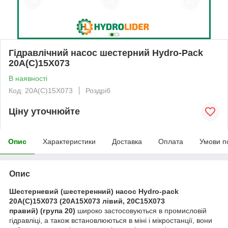
Гідравлічний насос шестерний Hydro-Pack
20A(C)15X073
В наявності
Код: 20A(C)15X073
Роздріб
Ціну уточнюйте
Опис
Характеристики
Доставка
Оплата
Умови п
Опис
Шестерневий (шестеренний) насос Hydro-pack
20A(C)15X073 (20A15X073 лівий, 20C15X073
правий)
(група 20)
широко застосовуються в промисловій
гідравліці, а також встановлюються в міні і мікростанції, вони