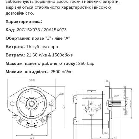
забезпечують порівняно високі тиски і невеликі витрати,
відрізняються стабільністю характеристик і високою
довговічністю.
Характеристика:
Код:
20C15X073 / 20A15X073
Обертання:
праве "З" / ліве "А"
Витрата:
15 куб. см / про
Витрата:
21,60 л/хв & 1500об/хв
Максим. панель рабочего тиску:
250 бар
Максим. швидкість:
2500 об/хв