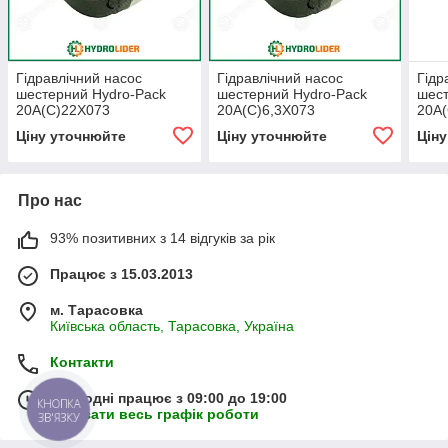
Гідравлічний насос
Гідравлічний насос
Гідр
шестерний Hydro-Pack
шестерний Hydro-Pack
шест
20A(C)22X073
20A(C)6,3X073
20A
Ціну уточнюйте
Ціну уточнюйте
Цін
Про нас
93% позитивних з 14 відгуків за рік
Працює з 15.03.2013
м. Тарасовка
Київська область, Тарасовка, Україна
Контакти
Сьогодні працює з 09:00 до 19:00
КНОПКА
Показати весь графік роботи
ЗВ'ЯЗКУ