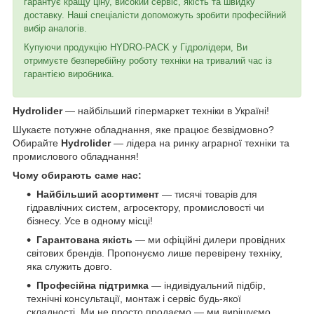
гарантує кращу ціну, високий сервіс, якість та швидку
доставку. Наші спеціалісти допоможуть зробити професійний
вибір аналогів.
Купуючи продукцію HYDRO-PACK у Гідролідери, Ви
отримуєте безперебійну роботу техніки на тривалий час із
гарантією виробника.
Hydrolider
— найбільший гіпермаркет техніки в Україні!
Шукаєте потужне обладнання, яке працює безвідмовно?
Обирайте
Hydrolider
— лідера на ринку аграрної техніки та
промислового обладнання!
Чому обирають саме нас:
Найбільший асортимент
— тисячі товарів для
гідравлічних систем, агросектору, промисловості чи
бізнесу. Усе в одному місці!
Гарантована якість
— ми офіційні дилери провідних
світових брендів. Пропонуємо лише перевірену техніку,
яка служить довго.
Професійна підтримка
— індивідуальний підбір,
технічні консультації, монтаж і сервіс будь-якої
складності. Ми не просто продаємо — ми вирішуємо