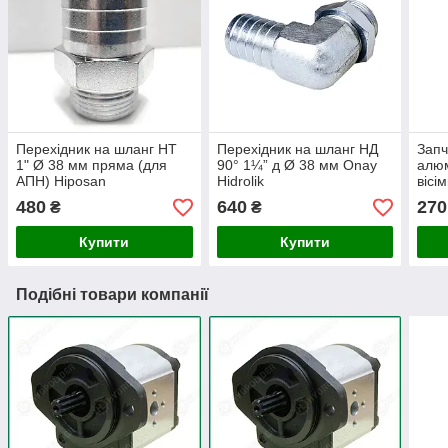
Перехідник на шланг НТ
Перехідник на шланг НД
Запч
1" Ø 38 мм пряма (для
90° 1¼” д Ø 38 мм Onay
алюм
АПН) Hiposan
Hidrolik
вісі
Maki
480
640
270
₴
₴
Купити
Купити
Подібні товари компанії