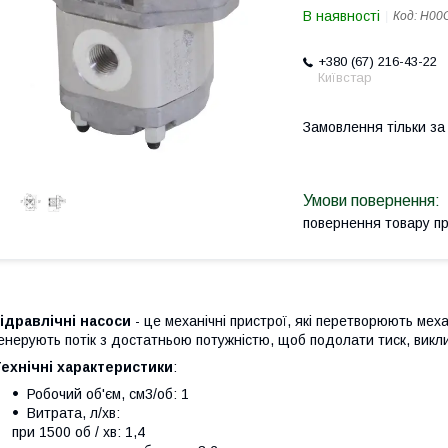
В наявності
Код:
H00
+380 (67) 216-43-22
Київстар
Замовлення тільки з
повернення товару п
ідравлічні насоси
- це механічні пристрої, які перетворюють меха
енерують потік з достатньою потужністю, щоб подолати тиск, вик
ехнічні характеристики
:
Робочий об'єм, см3/об: 1
Витрата, л/хв:
при 1500 об / хв: 1,4