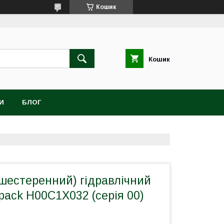
Кошик
Кошик
И
БЛОГ
шестеренний) гідравлічний
pack H00C1X032 (серія 00)