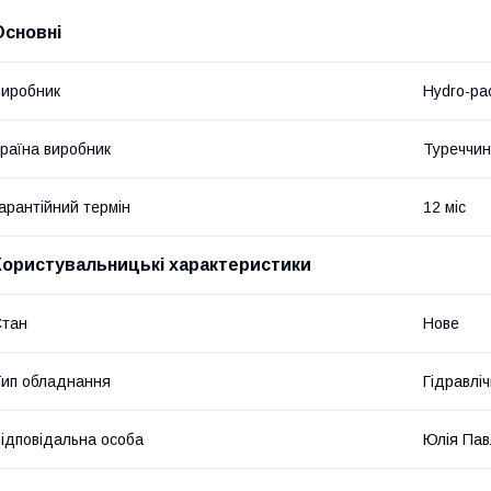
Основні
иробник
Hydro-pa
раїна виробник
Туреччи
арантійний термін
12 міс
Користувальницькі характеристики
Стан
Нове
ип обладнання
Гідравліч
ідповідальна особа
Юлія Пав