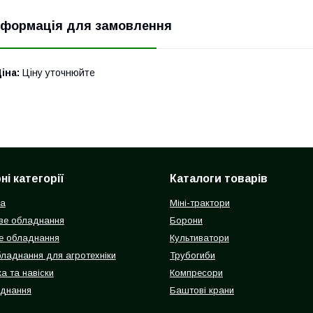
нформація для замовлення
іна:
Ціну уточнюйте
і категорії
Каталоги товарів
ка
Міні-трактори
ве обладнання
Борони
е обладнання
Культиватори
бладнання для агротехніки
Трубогиби
а та навіски
Компресори
аднання
Баштові крани