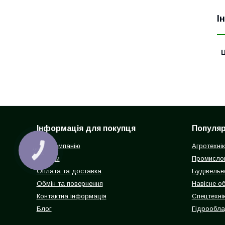
І
Ц
Інформація для покупця
Популярн
Про компанію
Агротехні
КНОПКА
ЗВ'ЯЗКУ
Відгуки
Промисло
Оплата та доставка
Будівельн
Обмін та повернення
Навісне о
Контактна інформація
Спецтехнік
Блог
Гідрообл