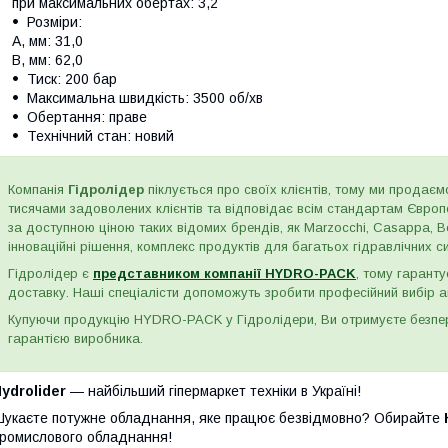
при максимальних обертах: 3,2
Розміри:
A, мм: 31,0
B, мм: 62,0
Тиск: 200 бар
Максимальна швидкість: 3500 об/хв
Обертання: праве
Технічний стан: новий
Компанія
Гідролідер
піклується про своїх клієнтів, тому ми продаємо
тисячами задоволених клієнтів та відповідає всім стандартам Євро
за доступною ціною таких відомих брендів, як Marzocchi, Casappa, Bos
інноваційні рішення, комплекс продуктів для багатьох гідравлічних сис
Гідролідер є
представником компанії HYDRO-PACK
, тому гаранту
доставку. Наші спеціалісти допоможуть зробити професійний вибір а
Купуючи продукцію HYDRO-PACK у Гідролідери, Ви отримуєте безпере
гарантією виробника.
ydrolider
— найбільший гіпермаркет техніки в Україні!
укаєте потужне обладнання, яке працює безвідмовно? Обирайте
ромислового обладнання!