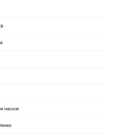
ck
на
ні насоси
ленко