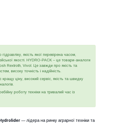
 гідравліку, якість якої перевірена часом,
пейської якості. HYDRO-PACK – це товари-аналоги
h Rextroth, Vivol. Це завжди про якість та
тем, високу точність і надійність.
є кращу ціну, високий сервіс, якість та швидку
налогів.
бійну роботу техніки на тривалий час із
Hydrolider
— лідера на ринку аграрної техніки та