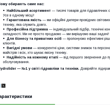
Чому обирають саме нас:
Найбільший асортимент
— тисячі товарів для гідравлічних с
Усе в одному місці!
Гарантована якість
— ми офіційні дилери провідних світови
техніку, яка служить довго.
Професійна підтримка
— індивідуальний підбір, технічні кон
складності. Ми не просто продаємо — ми вирішуємо ваші задачі!
Для бізнесу та приватних осіб
— пропонуємо ефективні ріше
клієнтів.
Вигідні умови
— конкурентні ціни, системи знижок та персонал
майстрів і всіх, хто шукає якісну техніку.
Надійність на кожному етапі
— від першого звернення до п
обслуговування.
ydrolider — №1 у світі гідравліки та техніки.
Довіряйте лідера
арактеристики