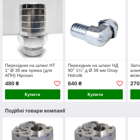
Перехідник на шланг НТ
Перехідник на шланг НД
Запч
1" Ø 38 мм пряма (для
90° 1¼” д Ø 38 мм Onay
алюм
АПН) Hiposan
Hidrolik
вісі
Maki
480
640
270
₴
₴
Купити
Купити
Подібні товари компанії