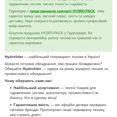
гідравлічних систем, високу точність і надійність.
Гідролідер є
представником компанії HYDRO-PACK
, тому
гарантує кращу ціну, високий сервіс, якість та швидку
доставку. Наші спеціалісти допоможуть зробити професійний
вибір аналогів.
Купуючи продукцію HYDRO-PACK у Гідролідери, Ви
отримуєте безперебійну роботу техніки на тривалий час із
гарантією виробника.
Hydrolider
— найбільший гіпермаркет техніки в Україні!
Шукаєте потужне обладнання, яке працює безвідмовно?
Обирайте
Hydrolider
— лідера на ринку аграрної техніки та
промислового обладнання!
Чому обирають саме нас:
Найбільший асортимент
— тисячі товарів для
гідравлічних систем, агросектору, промисловості чи
бізнесу. Усе в одному місці!
Гарантована якість
— ми офіційні дилери провідних
світових брендів. Пропонуємо лише перевірену техніку,
яка служить довго.