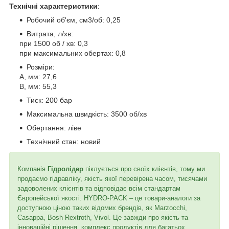
Технічні характеристики
:
Робочий об'єм, см3/об: 0,25
Витрата, л/хв:
при 1500 об / хв: 0,3
при максимальних обертах: 0,8
Розміри:
A, мм: 27,6
B, мм: 55,3
Тиск: 200 бар
Максимальна швидкість: 3500 об/хв
Обертання: ліве
Технічний стан: новий
Компанія
Гідролідер
піклується про своїх клієнтів, тому ми
продаємо гідравліку, якість якої перевірена часом, тисячами
задоволених клієнтів та відповідає всім стандартам
Європейської якості. HYDRO-PACK – це товари-аналоги за
доступною ціною таких відомих брендів, як Marzocchi,
Casappa, Bosh Rextroth, Vivol. Це завжди про якість та
інноваційні рішення, комплекс продуктів для багатьох