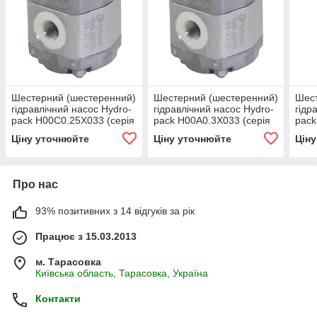
Шестерний (шестеренний)
Шестерний (шестеренний)
Шест
гідравлічний насос Hydro-
гідравлічний насос Hydro-
гідр
pack H00C0.25X033 (серія
pack H00A0.3X033 (серія
pack
00)
00)
(сер
Ціну уточнюйте
Ціну уточнюйте
Цін
Про нас
93% позитивних з 14 відгуків за рік
Працює з 15.03.2013
м. Тарасовка
Київська область, Тарасовка, Україна
Контакти