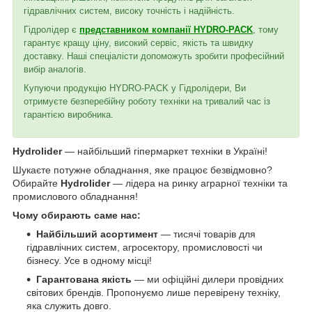
гідравлічних систем, високу точність і надійність.
Гідролідер є
представником компанії HYDRO-PACK
, тому
гарантує кращу ціну, високий сервіс, якість та швидку
доставку. Наші спеціалісти допоможуть зробити професійний
вибір аналогів.
Купуючи продукцію HYDRO-PACK у Гідролідери, Ви
отримуєте безперебійну роботу техніки на тривалий час із
гарантією виробника.
Hydrolider
— найбільший гіпермаркет техніки в Україні!
Шукаєте потужне обладнання, яке працює безвідмовно?
Обирайте
Hydrolider
— лідера на ринку аграрної техніки та
промислового обладнання!
Чому обирають саме нас:
Найбільший асортимент
— тисячі товарів для
гідравлічних систем, агросектору, промисловості чи
бізнесу. Усе в одному місці!
Гарантована якість
— ми офіційні дилери провідних
світових брендів. Пропонуємо лише перевірену техніку,
яка служить довго.