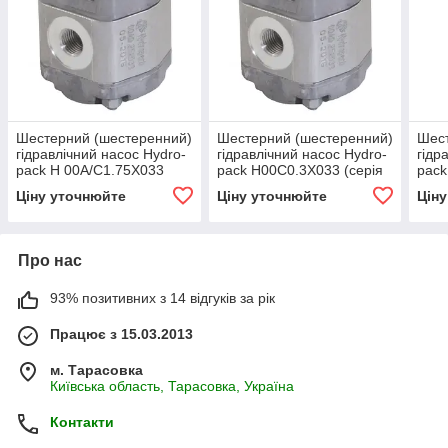
Шестерний (шестеренний)
Шестерний (шестеренний)
Шест
гідравлічний насос Hydro-
гідравлічний насос Hydro-
гідр
pack H 00A/C1.75X033
pack H00C0.3X033 (серія
pack
(серія 00)
00)
00)
Ціну уточнюйте
Ціну уточнюйте
Цін
Про нас
93% позитивних з 14 відгуків за рік
Працює з 15.03.2013
м. Тарасовка
Київська область, Тарасовка, Україна
Контакти