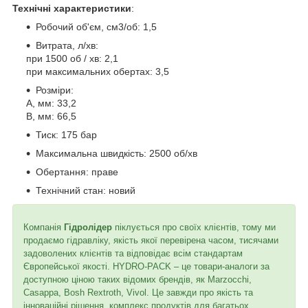
Технічні характеристики
:
Робочий об'єм, см3/об: 1,5
Витрата, л/хв:
при 1500 об / хв: 2,1
при максимальних обертах: 3,5
Розміри:
A, мм: 33,2
B, мм: 66,5
Тиск: 175 бар
Максимальна швидкість: 2500 об/хв
Обертання: праве
Технічний стан: новий
Компанія
Гідролідер
піклується про своїх клієнтів, тому ми
продаємо гідравліку, якість якої перевірена часом, тисячами
задоволених клієнтів та відповідає всім стандартам
Європейської якості. HYDRO-PACK – це товари-аналоги за
доступною ціною таких відомих брендів, як Marzocchi,
Casappa, Bosh Rextroth, Vivol. Це завжди про якість та
інноваційні рішення, комплекс продуктів для багатьох