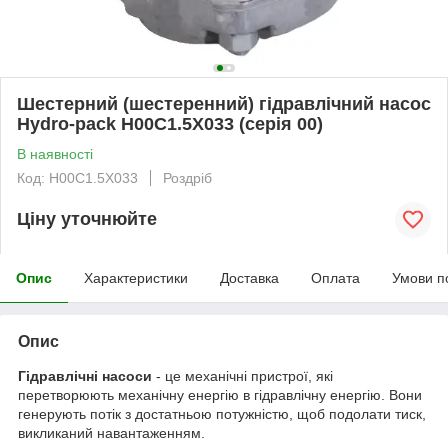
Шестерний (шестеренний) гідравлічний насос
Hydro-pack H00C1.5X033 (серія 00)
В наявності
Код: H00C1.5X033
Роздріб
Ціну уточнюйте
Опис
Характеристики
Доставка
Оплата
Умови п
Опис
Гідравлічні насоси
- це механічні пристрої, які
перетворюють механічну енергію в гідравлічну енергію. Вони
генерують потік з достатньою потужністю, щоб подолати тиск,
викликаний навантаженням.