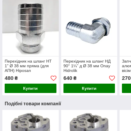
Перехідник на шланг НТ
Перехідник на шланг НД
Запч
1" Ø 38 мм пряма (для
90° 1¼” д Ø 38 мм Onay
алюм
АПН) Hiposan
Hidrolik
вісі
Maki
480
640
270
₴
₴
Купити
Купити
Подібні товари компанії