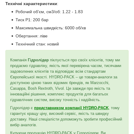
Технічні характеристики
:
Робочий об'єм, см3/об: 1.22 - 1.83
Тиск P1: 200 бар
Максимальна швидкість: 6000 об/хв
Обертання: ліве
Технічний стан: новий
Компанія
Гідролідер
піклується про своїх клієнтів, тому ми
продаємо гідравліку, якість якої перевірена часом, тисячами
задоволених клієнтів та відповідає всім стандартам
Європейської якості. HYDRO-PACK – це товари-аналоги за
доступною ціною таких відомих брендів, як Marzocchi,
Casappa, Bosh Rextroth, Vivol. Це завжди про якість та
інноваційні рішення, комплекс продуктів для багатьох
гідравлічних систем, високу точність і надійність.
Гідролідер є
представником компанії HYDRO-PACK
, тому
гарантує кращу ціну, високий сервіс, якість та швидку
доставку. Наші спеціалісти допоможуть зробити професійний
вибір аналогів.
Купуючи продукцію HYDRO-PACK у Гідролідери, Ви