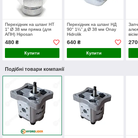
Перехідник на шланг НТ
Перехідник на шланг НД
Запч
1" Ø 38 мм пряма (для
90° 1¼” д Ø 38 мм Onay
алюм
АПН) Hiposan
Hidrolik
вісі
Maki
480
640
270
₴
₴
Купити
Купити
Подібні товари компанії