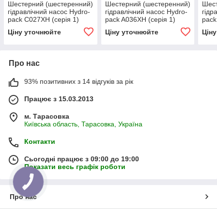
Шестерний (шестеренний)
Шестерний (шестеренний)
Шест
гідравлічний насос Hydro-
гідравлічний насос Hydro-
гідр
pack C027XH (серія 1)
pack A036XH (серія 1)
pack
Ціну уточнюйте
Ціну уточнюйте
Цін
Про нас
93% позитивних з 14 відгуків за рік
Працює з 15.03.2013
м. Тарасовка
Київська область, Тарасовка, Україна
Контакти
Сьогодні працює з 09:00 до 19:00
Показати весь графік роботи
Про нас