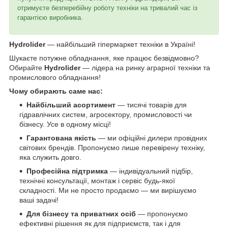
отримуєте безперебійну роботу техніки на тривалий час із
гарантією виробника.
Hydrolider
— найбільший гіпермаркет техніки в Україні!
Шукаєте потужне обладнання, яке працює безвідмовно?
Обирайте
Hydrolider
— лідера на ринку аграрної техніки та
промислового обладнання!
Чому обирають саме нас:
Найбільший асортимент
— тисячі товарів для
гідравлічних систем, агросектору, промисловості чи
бізнесу. Усе в одному місці!
Гарантована якість
— ми офіційні дилери провідних
світових брендів. Пропонуємо лише перевірену техніку,
яка служить довго.
Професійна підтримка
— індивідуальний підбір,
технічні консультації, монтаж і сервіс будь-якої
складності. Ми не просто продаємо — ми вирішуємо
ваші задачі!
Для бізнесу та приватних осіб
— пропонуємо
ефективні рішення як для підприємств, так і для