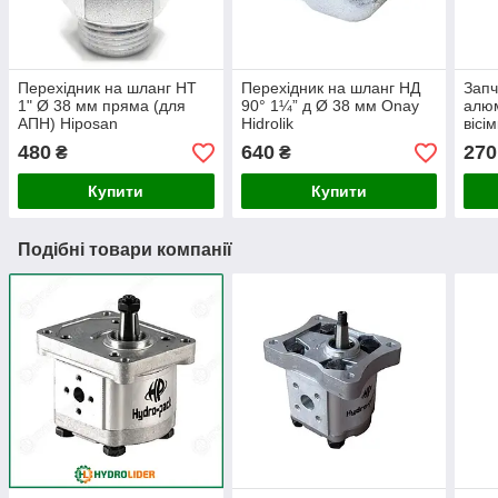
Перехідник на шланг НТ
Перехідник на шланг НД
Запч
1" Ø 38 мм пряма (для
90° 1¼” д Ø 38 мм Onay
алюм
АПН) Hiposan
Hidrolik
вісі
Maki
480
640
270
₴
₴
Купити
Купити
Подібні товари компанії