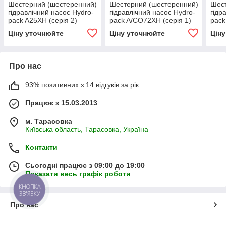
Шестерний (шестеренний)
Шестерний (шестеренний)
Шест
гідравлічний насос Hydro-
гідравлічний насос Hydro-
гідр
pack A25XH (серія 2)
pack A/CO72XH (серія 1)
pack
Ціну уточнюйте
Ціну уточнюйте
Цін
Про нас
93% позитивних з 14 відгуків за рік
Працює з 15.03.2013
м. Тарасовка
Київська область, Тарасовка, Україна
Контакти
Сьогодні працює з 09:00 до 19:00
Показати весь графік роботи
КНОПКА
ЗВ'ЯЗКУ
Про нас