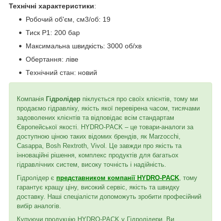
Технічні характеристики
:
Робочий об'єм, см3/об: 19
Тиск P1: 200 бар
Максимальна швидкість: 3000 об/хв
Обертання: ліве
Технічний стан: новий
Компанія
Гідролідер
піклується про своїх клієнтів, тому ми
продаємо гідравліку, якість якої перевірена часом, тисячами
задоволених клієнтів та відповідає всім стандартам
Європейської якості. HYDRO-PACK – це товари-аналоги за
доступною ціною таких відомих брендів, як Marzocchi,
Casappa, Bosh Rextroth, Vivol. Це завжди про якість та
інноваційні рішення, комплекс продуктів для багатьох
гідравлічних систем, високу точність і надійність.
Гідролідер є
представником компанії HYDRO-PACK
, тому
гарантує кращу ціну, високий сервіс, якість та швидку
доставку. Наші спеціалісти допоможуть зробити професійний
вибір аналогів.
Купуючи продукцію HYDRO-PACK у Гідролідери, Ви