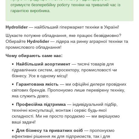
отримуєте безперебійну роботу техніки на тривалий час із
гарантією виробника.
Hydrolider
— найбільший гіпермаркет техніки в Україні!
Шукаєте потужне обладнання, яке працює безвідмовно?
Обирайте
Hydrolider
— лідера на ринку аграрної техніки та
промислового обладнання!
Чому обирають саме нас:
Найбільший асортимент
— тисячі товарів для
гідравлічних систем, агросектору, промисловості чи
бізнесу. Усе в одному місці!
Гарантована якість
— ми офіційні дилери провідних
світових брендів. Пропонуємо лише перевірену техніку,
яка служить довго.
Професійна підтримка
— індивідуальний підбір,
технічні консультації, монтаж і сервіс будь-якої
складності. Ми не просто продаємо — ми вирішуємо
ваші задачі!
Для бізнесу та приватних осіб
— пропонуємо
ефективні рішення як для підприємств, так і для