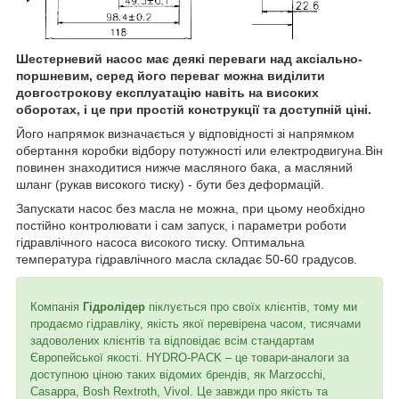
Шестерневий насос має деякі переваги над аксіально-
поршневим, серед його переваг можна виділити
довгострокову експлуатацію навіть на високих
оборотах, і це при простій конструкції та доступній ціні.
Його напрямок визначається у відповідності зі напрямком
обертання коробки відбору потужності или електродвигуна.Він
повинен знаходитися нижче масляного бака, а масляний
шланг (рукав високого тиску) - бути без деформацій.
Запускати насос без масла не можна, при цьому необхідно
постійно контролювати і сам запуск, і параметри роботи
гідравлічного насоса високого тиску. Оптимальна
температура гідравлічного масла складає 50-60 градусов.
Компанія
Гідролідер
піклується про своїх клієнтів, тому ми
продаємо гідравліку, якість якої перевірена часом, тисячами
задоволених клієнтів та відповідає всім стандартам
Європейської якості. HYDRO-PACK – це товари-аналоги за
доступною ціною таких відомих брендів, як Marzocchi,
Casappa, Bosh Rextroth, Vivol. Це завжди про якість та