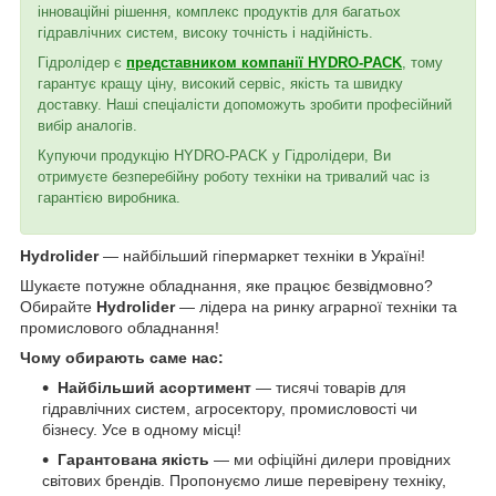
інноваційні рішення, комплекс продуктів для багатьох
гідравлічних систем, високу точність і надійність.
Гідролідер є
представником компанії HYDRO-PACK
, тому
гарантує кращу ціну, високий сервіс, якість та швидку
доставку. Наші спеціалісти допоможуть зробити професійний
вибір аналогів.
Купуючи продукцію HYDRO-PACK у Гідролідери, Ви
отримуєте безперебійну роботу техніки на тривалий час із
гарантією виробника.
Hydrolider
— найбільший гіпермаркет техніки в Україні!
Шукаєте потужне обладнання, яке працює безвідмовно?
Обирайте
Hydrolider
— лідера на ринку аграрної техніки та
промислового обладнання!
Чому обирають саме нас:
Найбільший асортимент
— тисячі товарів для
гідравлічних систем, агросектору, промисловості чи
бізнесу. Усе в одному місці!
Гарантована якість
— ми офіційні дилери провідних
світових брендів. Пропонуємо лише перевірену техніку,