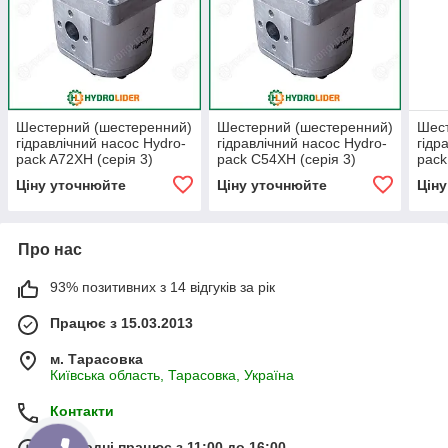
Шестерний (шестеренний)
Шестерний (шестеренний)
Шест
гідравлічний насос Hydro-
гідравлічний насос Hydro-
гідр
pack A72XH (серія 3)
pack C54XH (серія 3)
pack
Ціну уточнюйте
Ціну уточнюйте
Цін
Про нас
93% позитивних з 14 відгуків за рік
Працює з 15.03.2013
м. Тарасовка
Київська область, Тарасовка, Україна
Контакти
Сьогодні працює з 11:00 до 16:00