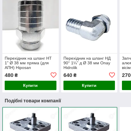
Перехідник на шланг НТ
Перехідник на шланг НД
Запч
1" Ø 38 мм пряма (для
90° 1¼” д Ø 38 мм Onay
алюм
АПН) Hiposan
Hidrolik
вісі
Maki
480
640
270
₴
₴
Купити
Купити
Подібні товари компанії