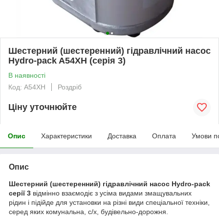
Шестерний (шестеренний) гідравлічний насос
Hydro-pack A54XH (серія 3)
В наявності
Код: A54XH
Роздріб
Ціну уточнюйте
Опис
Характеристики
Доставка
Оплата
Умови п
Опис
Шестерний (шестеренний) гідравлічний насос Hydro-pack
серії 3
відмінно взаємодіє з усіма видами змащувальних
рідин і підійде для установки на різні види спеціальної техніки,
серед яких комунальна, с/х, будівельно-дорожня.