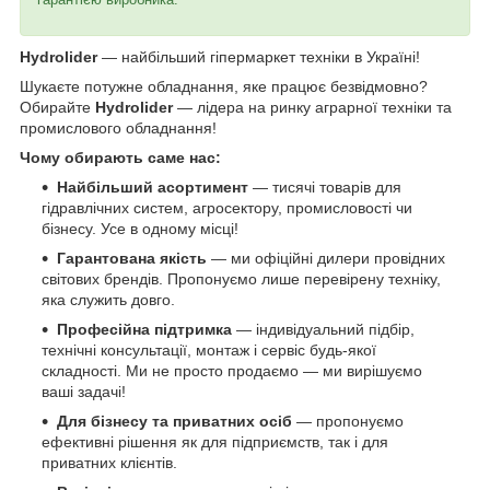
Hydrolider
— найбільший гіпермаркет техніки в Україні!
Шукаєте потужне обладнання, яке працює безвідмовно?
Обирайте
Hydrolider
— лідера на ринку аграрної техніки та
промислового обладнання!
Чому обирають саме нас:
Найбільший асортимент
— тисячі товарів для
гідравлічних систем, агросектору, промисловості чи
бізнесу. Усе в одному місці!
Гарантована якість
— ми офіційні дилери провідних
світових брендів. Пропонуємо лише перевірену техніку,
яка служить довго.
Професійна підтримка
— індивідуальний підбір,
технічні консультації, монтаж і сервіс будь-якої
складності. Ми не просто продаємо — ми вирішуємо
ваші задачі!
Для бізнесу та приватних осіб
— пропонуємо
ефективні рішення як для підприємств, так і для
приватних клієнтів.