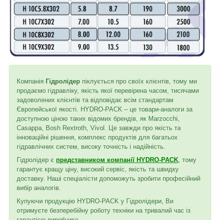
Компанія
Гідролідер
піклується про своїх клієнтів, тому ми
продаємо гідравліку, якість якої перевірена часом, тисячами
задоволених клієнтів та відповідає всім стандартам
Європейської якості. HYDRO-PACK – це товари-аналоги за
доступною ціною таких відомих брендів, як Marzocchi,
Casappa, Bosh Rextroth, Vivol. Це завжди про якість та
інноваційні рішення, комплекс продуктів для багатьох
гідравлічних систем, високу точність і надійність.
Гідролідер є
представником компанії HYDRO-PACK
, тому
гарантує кращу ціну, високий сервіс, якість та швидку
доставку. Наші спеціалісти допоможуть зробити професійний
вибір аналогів.
Купуючи продукцію HYDRO-PACK у Гідролідери, Ви
отримуєте безперебійну роботу техніки на тривалий час із
гарантією виробника.