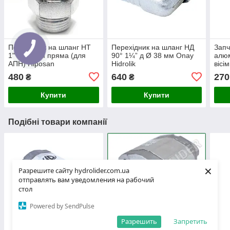
Перехідник на шланг НТ
Перехідник на шланг НД
Запч
1" Ø 38 мм пряма (для
90° 1¼” д Ø 38 мм Onay
алюм
АПН) Hiposan
Hidrolik
вісі
Maki
480
640
270
₴
₴
Купити
Купити
Подібні товари компанії
×
Разрешите сайту hydrolider.com.ua
отправлять вам уведомления на рабочий
стол
Powered by SendPulse
Разрешить
Запретить