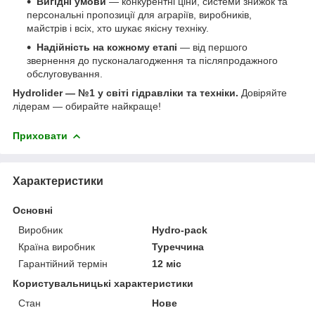
Вигідні умови
— конкурентні ціни, системи знижок та
персональні пропозиції для аграріїв, виробників,
майстрів і всіх, хто шукає якісну техніку.
Надійність на кожному етапі
— від першого
звернення до пусконалагодження та післяпродажного
обслуговування.
Hydrolider — №1 у світі гідравліки та техніки.
Довіряйте
лідерам — обирайте найкраще!
Приховати
Характеристики
Основні
Виробник
Hydro-pack
Країна виробник
Туреччина
Гарантійний термін
12 міс
Користувальницькі характеристики
Стан
Нове