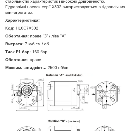
стабільністю характеристик і високою довговічністю.
Гідравлічні насоси серії X302 використовуються в гідравлічних
міні-агрегатах.
Характеристика:
Код:
H10C7X302
Обертання:
праве "З" / ліве "А"
Витрата:
7 куб.см / об
Тиск P1 бар:
160 бар
Обертання
: праве
Максим. швидкість:
2500 об/хв