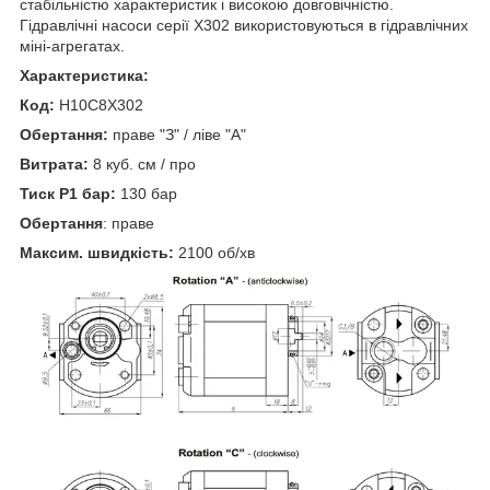
стабільністю характеристик і високою довговічністю.
Гідравлічні насоси серії X302 використовуються в гідравлічних
міні-агрегатах.
Характеристика:
Код:
H10C8X302
Обертання:
праве "З" / ліве "А"
Витрата:
8 куб. см / про
Тиск P1 бар:
130 бар
Обертання
: праве
Максим. швидкість:
2100 об/хв