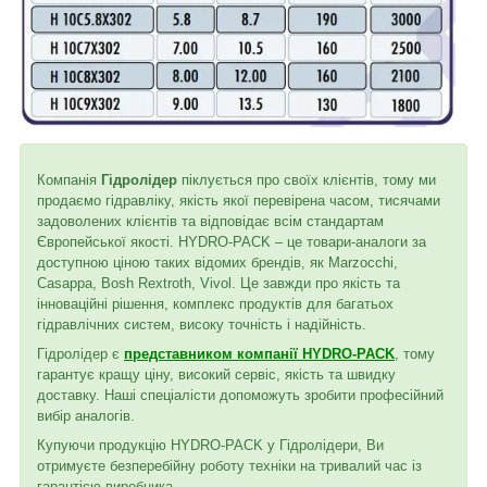
Компанія
Гідролідер
піклується про своїх клієнтів, тому ми
продаємо гідравліку, якість якої перевірена часом, тисячами
задоволених клієнтів та відповідає всім стандартам
Європейської якості. HYDRO-PACK – це товари-аналоги за
доступною ціною таких відомих брендів, як Marzocchi,
Casappa, Bosh Rextroth, Vivol. Це завжди про якість та
інноваційні рішення, комплекс продуктів для багатьох
гідравлічних систем, високу точність і надійність.
Гідролідер є
представником компанії HYDRO-PACK
, тому
гарантує кращу ціну, високий сервіс, якість та швидку
доставку. Наші спеціалісти допоможуть зробити професійний
вибір аналогів.
Купуючи продукцію HYDRO-PACK у Гідролідери, Ви
отримуєте безперебійну роботу техніки на тривалий час із
гарантією виробника.