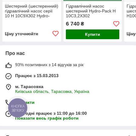
Шестерний (шестеренний)
Гідравлічний насос
Гідр
гідравлічний насос серії
шестерний Hydro-Pack H
шест
10 H 10C9X302 Hydro-
10C3,2X302
H10
pack
6 740
₴
Ціну уточнюйте
Цін
Купити
Про нас
93% позитивних з 14 відгуків за рік
Працює з 15.03.2013
м. Тарасовка
Київська область, Тарасовка, Україна
Контакти
КНОПКА
ЗВ'ЯЗКУ
Сьогодні працює з 11:00 до 16:00
Показати весь графік роботи