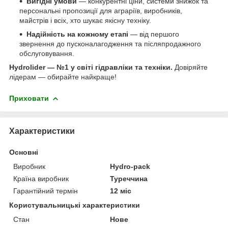
Вигідні умови
— конкурентні ціни, системи знижок та
персональні пропозиції для аграріїв, виробників,
майстрів і всіх, хто шукає якісну техніку.
Надійність на кожному етапі
— від першого
звернення до пусконалагодження та післяпродажного
обслуговування.
Hydrolider — №1 у світі гідравліки та техніки.
Довіряйте
лідерам — обирайте найкраще!
Приховати
Характеристики
Основні
Виробник
Hydro-pack
Країна виробник
Туреччина
Гарантійний термін
12 міс
Користувальницькі характеристики
Стан
Нове