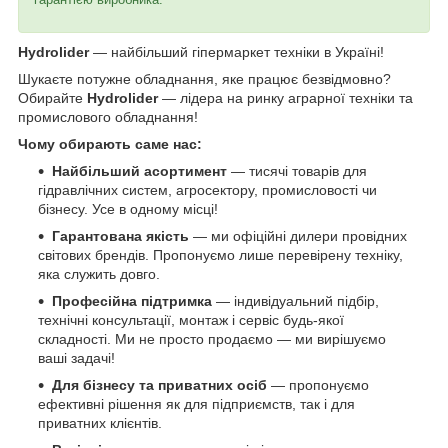
Hydrolider
— найбільший гіпермаркет техніки в Україні!
Шукаєте потужне обладнання, яке працює безвідмовно?
Обирайте
Hydrolider
— лідера на ринку аграрної техніки та
промислового обладнання!
Чому обирають саме нас:
Найбільший асортимент
— тисячі товарів для
гідравлічних систем, агросектору, промисловості чи
бізнесу. Усе в одному місці!
Гарантована якість
— ми офіційні дилери провідних
світових брендів. Пропонуємо лише перевірену техніку,
яка служить довго.
Професійна підтримка
— індивідуальний підбір,
технічні консультації, монтаж і сервіс будь-якої
складності. Ми не просто продаємо — ми вирішуємо
ваші задачі!
Для бізнесу та приватних осіб
— пропонуємо
ефективні рішення як для підприємств, так і для
приватних клієнтів.