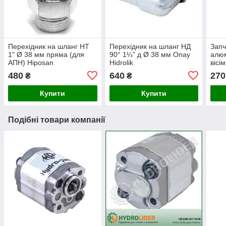
Перехідник на шланг НТ
Перехідник на шланг НД
Запч
1" Ø 38 мм пряма (для
90° 1¼” д Ø 38 мм Onay
алюм
АПН) Hiposan
Hidrolik
вісі
Maki
480
640
270
₴
₴
Купити
Купити
Подібні товари компанії