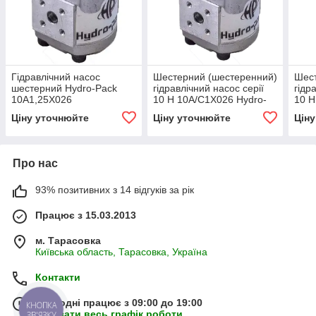
Гідравлічний насос
Шестерний (шестеренний)
Шест
шестерний Hydro-Pack
гідравлічний насос серії
гідр
10A1,25X026
10 H 10A/C1X026 Hydro-
10 H
pack
Hydr
Ціну уточнюйте
Ціну уточнюйте
Цін
Про нас
93% позитивних з 14 відгуків за рік
Працює з 15.03.2013
м. Тарасовка
Київська область, Тарасовка, Україна
Контакти
Сьогодні працює з 09:00 до 19:00
КНОПКА
Показати весь графік роботи
ЗВ'ЯЗКУ