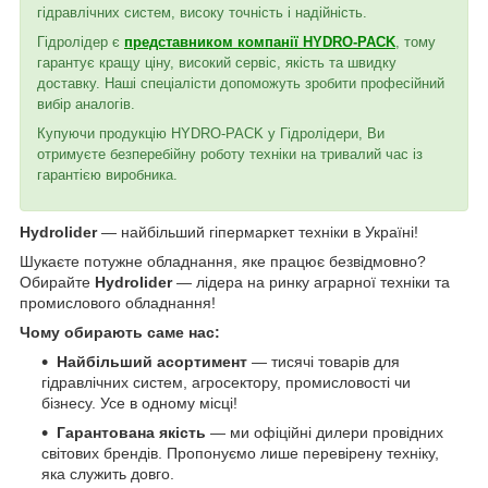
гідравлічних систем, високу точність і надійність.
Гідролідер є
представником компанії HYDRO-PACK
, тому
гарантує кращу ціну, високий сервіс, якість та швидку
доставку. Наші спеціалісти допоможуть зробити професійний
вибір аналогів.
Купуючи продукцію HYDRO-PACK у Гідролідери, Ви
отримуєте безперебійну роботу техніки на тривалий час із
гарантією виробника.
Hydrolider
— найбільший гіпермаркет техніки в Україні!
Шукаєте потужне обладнання, яке працює безвідмовно?
Обирайте
Hydrolider
— лідера на ринку аграрної техніки та
промислового обладнання!
Чому обирають саме нас:
Найбільший асортимент
— тисячі товарів для
гідравлічних систем, агросектору, промисловості чи
бізнесу. Усе в одному місці!
Гарантована якість
— ми офіційні дилери провідних
світових брендів. Пропонуємо лише перевірену техніку,
яка служить довго.