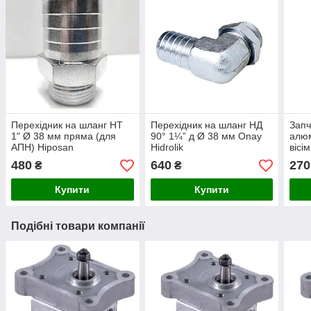
Перехідник на шланг НТ
Перехідник на шланг НД
Запч
1" Ø 38 мм пряма (для
90° 1¼” д Ø 38 мм Onay
алюм
АПН) Hiposan
Hidrolik
вісі
Maki
480
640
270
₴
₴
Купити
Купити
Подібні товари компанії